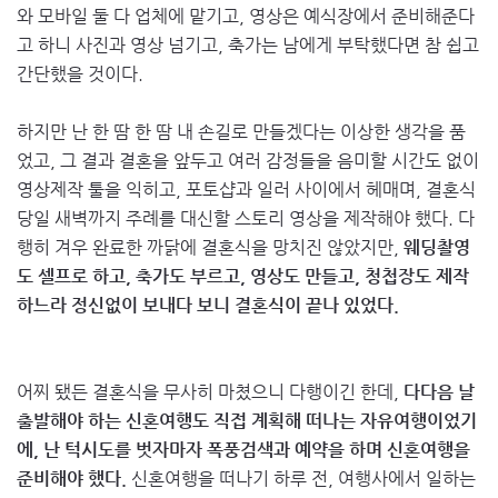
와 모바일 둘 다 업체에 맡기고, 영상은 예식장에서 준비해준다
고 하니 사진과 영상 넘기고, 축가는 남에게 부탁했다면 참 쉽고
간단했을 것이다.
하지만 난 한 땀 한 땀 내 손길로 만들겠다는 이상한 생각을 품
었고, 그 결과 결혼을 앞두고 여러 감정들을 음미할 시간도 없이
영상제작 툴을 익히고, 포토샵과 일러 사이에서 헤매며, 결혼식
당일 새벽까지 주례를 대신할 스토리 영상을 제작해야 했다. 다
행히 겨우 완료한 까닭에 결혼식을 망치진 않았지만,
웨딩촬영
도 셀프로 하고, 축가도 부르고, 영상도 만들고, 청첩장도 제작
하느라 정신없이 보내다 보니 결혼식이 끝나 있었다.
어찌 됐든 결혼식을 무사히 마쳤으니 다행이긴 한데,
다다음 날
출발해야 하는 신혼여행도 직접 계획해 떠나는 자유여행이었기
에, 난 턱시도를 벗자마자 폭풍검색과 예약을 하며 신혼여행을
준비해야 했다.
신혼여행을 떠나기 하루 전, 여행사에서 일하는