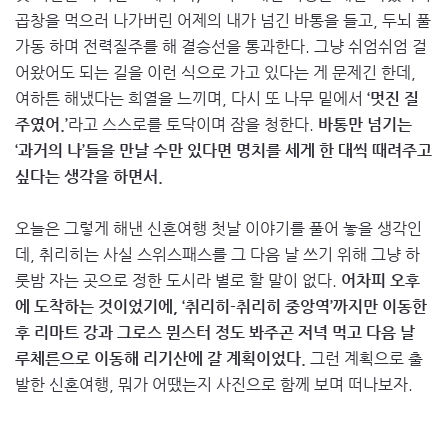
곱창을 먹으러 나가버린 어제의 내가 넘긴 바통을 들고, 두뇌 풀
가동 하며 전력질주를 해 결승선을 통과한다. 그냥 쉬엄쉬엄 걸
어왔어도 되는 길을 이런 식으로 가고 있다는 게 문제긴 한데,
여하튼 해냈다는 희열을 느끼며, 다시 또 나무 밑에서
‘멋진 질
주였어.’
라고 스스로를 토닥이며 잠을 청한다.
바통만 넘기는
‘과거의 나’들을 만날 수만 있다면 명치를 세게 한 대씩 때려주고
싶다는 생각을 하면서.
오늘은 그렇게 해낸 신혼여행 첫날 이야기를 풀어 놓을 생각인
데, 취리히는 사실 스위스패스를 그 다음 날 쓰기 위해 그냥 하
룻밤 자는 곳으로 정한 도시라 별로 할 말이 없다.
어차피 오후
에 도착하는 것이었기에, ‘취리히-취리히 중앙역’까지만 이동한
후 리마트 강과 그로스 뮌스터 정도 봐주곤 저녁 먹고 다음 날
루체른으로 이동해 리기산에 갈 계획이었다.
그런 계획으로 출
발한 신혼여행, 뭐가 어땠는지 사진으로 함께 보며 떠나보자.