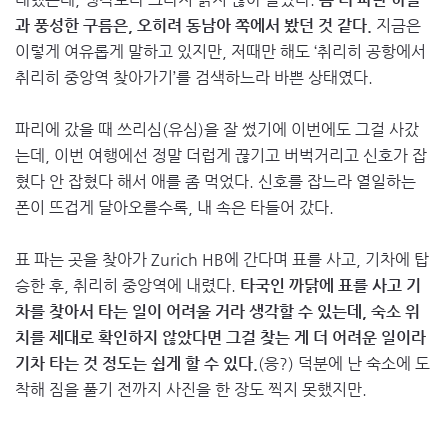
과 풍성한 구름은, 오히려 동남아 쪽에서 봤던 것 같다.
지금은
이렇게 여유롭게 말하고 있지만, 저때만 해도 ‘취리히 공항에서
취리히 중앙역 찾아가기’를 검색하느라 바쁜 상태였다.
파리에 갔을 때 쓰리심(유심)을 잘 썼기에 이번에도 그걸 사갔
는데, 이번 여행에선 정말 더럽게 끊기고 버벅거리고 신호가 잡
혔다 안 잡혔다 해서 애를 좀 먹었다. 신호를 잡느라 열일하는
폰이 뜨겁게 달아오를수록, 내 속은 타들어 갔다.
표 파는 곳을 찾아가 Zurich HB에 간다며 표를 사고, 기차에 탑
승한 후, 취리히 중앙역에 내렸다.
타국인 까닭에 표를 사고 기
차를 찾아서 타는 일이 어려울 거라 생각할 수 있는데, 숙소 위
치를 제대로 확인하지 않았다면 그걸 찾는 게 더 어려운 일이라
기차 타는 것 정도는 쉽게 할 수 있다.
(응?) 덕분에 난 숙소에 도
착해 짐을 풀기 전까지 사진을 한 장도 찍지 못했지만.