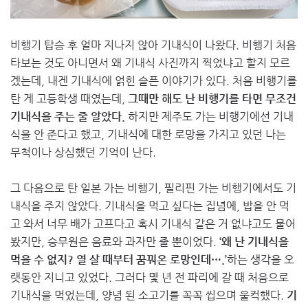
비행기 탑승 후 얼마 지나지 않아 기내식이 나왔다. 비행기 처음
타보는 것도 아니면서 왜 기내식 사진까지 찍었냐고 할지 모르
겠는데, 내겐 기내식에 얽힌 슬픈 이야기가 있다. 처음 비행기를
탄 게 고등학생 때였는데,
그때만 해도 난 비행기를 타면 무조건
기내식을 주는 줄 알았다.
하지만 제주도 가는 비행기에선 기내
식을 안 준다고 했고, 기내식에 대한 로망을 가지고 있던 나는
무척이나 상심했던 기억이 난다.
그 다음으로 탄 일본 가는 비행기, 필리핀 가는 비행기에서도 기
내식을 주지 않았다. 기내식을 먹고 싶다는 집념에, 밥을 안 먹
고 와서 너무 배가 고프다고 혹시 기내식 같은 거 없냐고도 물어
봤지만, 승무원은 음료와 과자만 줄 뿐이었다.
‘왜 난 기내식을
먹을 수 없지? 열 살 때부터 꿈꿔온 로망인데….’
하는 생각을 오
랫동안 지니고 있었다. 그러다 몇 년 전 파리에 갈 때 처음으로
기내식을 먹었는데, 양념 된 소고기를 꼭꼭 씹으며 울컥했다.
기