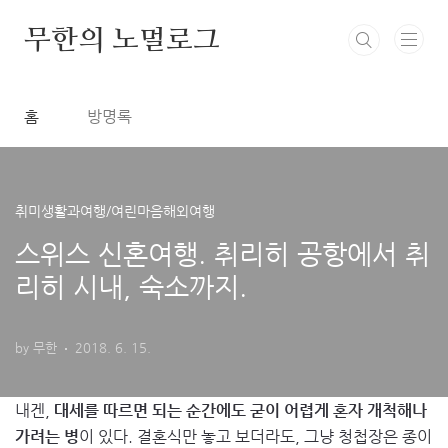
본문 바로가기
무한의 노멀로그
홈
방명록
취미생활과여행/여린마음해외여행
스위스 신혼여행. 취리히 공항에서 취
리히 시내, 숙소까지.
by 무한
2018. 6. 15.
내겐,
대세를 따르면 되는 순간에도 굳이 어렵게 혼자 개척해나
가려는 병
이 있다. 결혼식만 놓고 보더라도, 그냥 청첩장은 종이