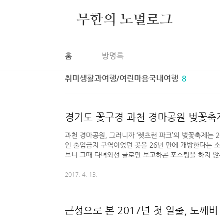
본문 바로가기
무한의 노멀로그
홈
방명록
취미생활과여행/여린마음국내여행
8
경기도 꽃구경 과천 경마공원 벚꽃축
과천 경마공원, 그러니까 ‘렛츠런 파크’의 벚꽃축제는 
인 출입금지 구역이었던 곳을 26년 만에 개방한다는 
보니 그때 다녀와선 글로만 보고하곤 포스팅을 하지 않은
할이라 그랬던 것 같은데, 이번에도 그냥 말로만 적어
들 수 있으니 사진과 함께 포스팅으로 남겨둘까 한다.
2017. 4. 13.
장모님(진), 이모님(진), 처제(진)가 함께했다. 해외에
온 사이 벚꽃놀이를 다녀온 건데, 난 운전사 겸 사진사의
랴, 단체사진 찍으랴, 독사진 찍으랴 정신이 없던 까닭에
근성으로 본 2017년 첫 일출, 도깨