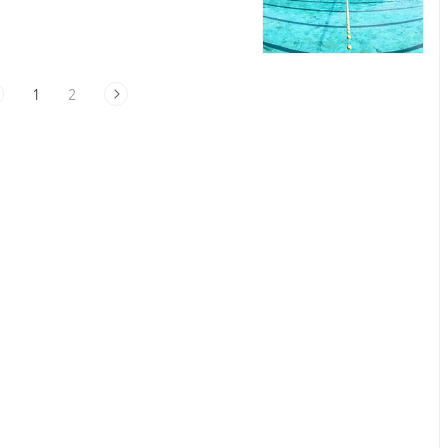
까지도 고기를 구워먹던 걸 떠올리실
 것 싫어해요.” 라는 취사 자제 현수
어할지 모르지만 내가 좋아함.” 이라
리 깔고 앉아서 뭔가를 구워먹는 게
지 않았기에 산 속에..
1
2