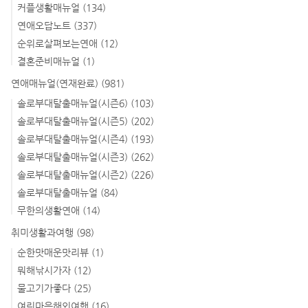
커플생활매뉴얼
(134)
연애오답노트
(337)
순위로살펴보는연애
(12)
결혼준비매뉴얼
(1)
연애매뉴얼(연재완료)
(981)
솔로부대탈출매뉴얼(시즌6)
(103)
솔로부대탈출매뉴얼(시즌5)
(202)
솔로부대탈출매뉴얼(시즌4)
(193)
솔로부대탈출매뉴얼(시즌3)
(262)
솔로부대탈출매뉴얼(시즌2)
(226)
솔로부대탈출매뉴얼
(84)
무한의생활연애
(14)
취미생활과여행
(98)
순한맛매운맛리뷰
(1)
뭐해낚시가자
(12)
물고기가좋다
(25)
여린마음해외여행
(16)