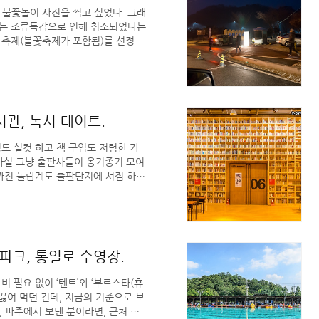
는 불꽃놀이 사진을 찍고 싶었다. 그래
사는 조류독감으로 인해 취소되었다는
 축제(불꽃축제가 포함됨)를 선정해
며, 일산 호수공원에서는 꽃빛축제
가 없다고 했다. 그래서 불꽃놀이는
경기북부에서 가장 유명한 일출장소는
곳 해돋이 축제 역시 조류독감으로
곳에 몰리는 사람의 수를 보고는 포기
서관, 독서 데이트.
도 실컷 하고 책 구입도 저렴한 가
 사실 그냥 출판사들이 옹기종기 모여
전까진 놀랍게도 출판단지에 서점 하나
보면 뭔가 나오겠지’ 하며 끝에서 끝
도 없잖아?” 하며 돌아가곤 했다.
둘러보며 TV 구입할 수 있는 거 아
서 출판사 건물 내에 자신들이 펴낸
게 또 확실한 정보를 듣고..
파크, 통일로 수영장.
비 필요 없이 ‘텐트’와 ‘부르스타(휴
끓여 먹던 건데, 지금의 기준으로 보
, 파주에서 보낸 분이라면, 근처 산