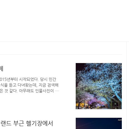
제
2015년부터 시작되었다. 당시 민간
소식을 듣고 다녀왔는데, 지금 검색해
 것 같다. 아무래도 인물사진이 8
두면 두 번이나 그냥 넘어가는 느낌이
 이번 벚꽃놀이엔 나와 공쥬님 말고도
 살고 있는 처제가 잠시 한국에 들어
 역할을 맡았다. 운전하랴, 짐 챙기
 디테일한 풍경은 찍기 어려..
비 랜드 부근 헬기장에서