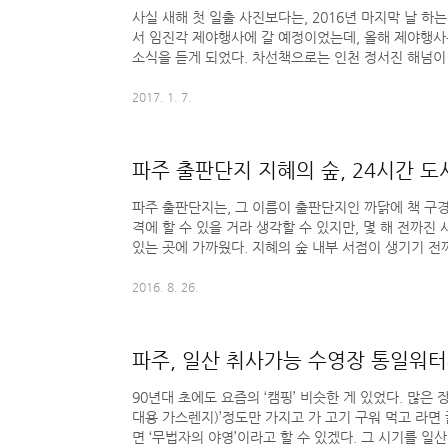
사실 새해 첫 일출 사진보다는, 2016년 마지막 날 하
서 임진각 제야행사에 갈 예정이었는데, 올해 제야행
소식을 듣게 되었다. 차선책으로는 인천 정서진 해넘이
두고 있었는데 그것 역시 조류독감 때문에 취소되었으
불꽃놀이를 오후 7시에 미리 하는 까닭에 자정엔 행사
2017. 1. 7.
포기하고, 다음 날 일찍 일출을 보러 가기로 했다. 
아무래도 행주산성이었기에 그곳으로 갈까 했는데, 그
인해 취소되었으며 평소 새해 첫 일출을 보기 위해 그
파주 출판단지 지혜의 숲, 24시간 도
했다. 난 일출 ..
파주 출판단지는, 그 이름이 출판단지인 까닭에 책 구경
격에 할 수 있을 거라 생각할 수 있지만, 몇 해 전까진
있는 곳에 가까웠다. 지혜의 숲 내부 서점이 생기기 
없었으며, 이름에 대한 환상만 품고 온 사람들이 ‘걷다 
까지 걸어갔다가 “이게 끝이야? 뭐야 이거? 뭐 아무 것
2016. 8. 26.
TV제조하는 공장이 모여 있는 공단에 간다고, 다양하게 
닌 것과 비슷하다고 보면 되겠다. 물론 몇몇 출판사에
책을 구입할 수 있는 코너를 만들어두긴 했다. 하지만 그
파주, 일산 취사가능 수영장 통일워터
90년대 초에도 요즘의 ‘캠핑’ 비슷한 게 있었다. 많은 장
대용 가스렌지)’정도만 가지고 가 고기 구워 먹고 라면 
면 ‘무법자의 야영’이라고 할 수 있겠다. 그 시기를 일산