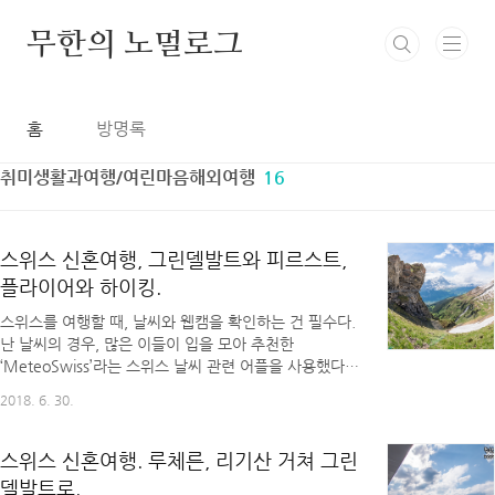
본문 바로가기
무한의 노멀로그
홈
방명록
취미생활과여행/여린마음해외여행
16
스위스 신혼여행, 그린델발트와 피르스트,
플라이어와 하이킹.
스위스를 여행할 때, 날씨와 웹캠을 확인하는 건 필수다.
난 날씨의 경우, 많은 이들이 입을 모아 추천한
‘MeteoSwiss’라는 스위스 날씨 관련 어플을 사용했다.
처음 어플을 열어보면 한국의 날씨 어플과 달리 너무나
2018. 6. 30.
간단한 예보에 놀랄 수 있는데, 그럴 땐 요일을 클릭해
상세 정보에 들어가 맨 아래 있는 그래프를 보면 된다.
비 예보가 있는 날에는 그래프 아래에 막대 그래프도 함
스위스 신혼여행. 루체른, 리기산 거쳐 그린
께 표시되는데, 그게 꽤 정확하다. 스위스 명소들의 현재
델발트로.