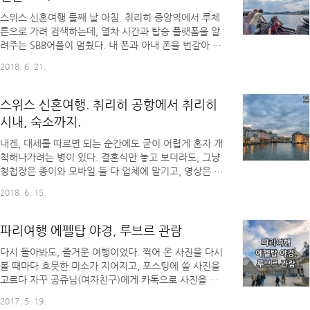
상황을 보여주는 웹캠의 경우, 난
https://www.jungfrau.ch/en-gb/live/webcams/ 에
스위스 신혼여행 둘째 날 아침. 취리히 중앙역에서 루체
들어가 수시로 현황을 파악했다. 이것 말고 다른 사이트
른으로 가려 검색하는데, 열차 시간과 탑승 플랫폼을 알
도 있는데, 그건 플래시로 가동되는지 내 폰에서는 뜨지
려주는 SBB어플이 멈췄다. 내 폰과 아내 폰을 번갈아 가
않았다. 스위스 신혼여행 3일 차. 융프라우..
며 열심히 새로고침을 해봐도, -500에러. 알 수 없는 오
2018. 6. 21.
류입니다. 다시 검색해 주세요. 라는 메시지가 뜰뿐이었
다. 시간을 맞춰서 타야 리기산 가는 유람선을 탈 수 있
는 상황. 물론 다음 유람선이 있긴 했지만, 그건 한 시간
스위스 신혼여행. 취리히 공항에서 취리히
뒤에나 오는 유람선이었다. 루체른에 가서는 지폐를 동
시내, 숙소까지.
전으로 바꾸고, 코인라커를 찾아 거기에 캐리어를 놔둔
후 유람선을 타러 갈 계획이었다. 그러려면 빨리 기차를
내겐, 대세를 따르면 되는 순간에도 굳이 어렵게 혼자 개
잡아타야 하는데, 어느 기차가 루체른으로 가는지 알 수
척해나가려는 병이 있다. 결혼식만 놓고 보더라도, 그냥
없었다. 전광판이 있긴 했지만, 짧고 간결한 한국의 안내
청첩장은 종이와 모바일 둘 다 업체에 맡기고, 영상은 예
판과 달리 길게 쓰여있는 열차편을 다 확인했지만 ..
식장에서 준비해준다고 하니 사진과 영상 넘기고, 축가
2018. 6. 15.
는 남에게 부탁했다면 참 쉽고 간단했을 것이다. 하지만
난 한 땀 한 땀 내 손길로 만들겠다는 이상한 생각을 품
었고, 그 결과 결혼을 앞두고 여러 감정들을 음미할 시간
파리여행 에펠탑 야경, 루브르 관람
도 없이 영상제작 툴을 익히고, 포토샵과 일러 사이에서
다시 돌아봐도, 즐거운 여행이었다. 찍어 온 사진을 다시
헤매며, 결혼식 당일 새벽까지 주례를 대신할 스토리 영
볼 때마다 흐뭇한 미소가 지어지고, 포스팅에 쓸 사진을
상을 제작해야 했다. 다행히 겨우 완료한 까닭에 결혼식
고르다 자꾸 공쥬님(여자친구)에게 카톡으로 사진을 보
을 망치진 않았지만, 웨딩촬영도 셀프로 하고, 축가도 부
내가며 “이때 우리 완전 배고팠지. ㅋㅋㅋㅋ 사진 봐봐.
르고, 영상도 만들고, 청첩장도 제작하느라 정신없이 보
2017. 5. 19.
웃질 않아. ㅋㅋㅋ” “이거 또 먹고 싶다. 진짜 맛있었는
내다 보니 결혼식이 끝나 있었다. 어찌 됐든 결혼식을