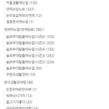
커플생활매뉴얼
(134)
연애오답노트
(337)
순위로살펴보는연애
(12)
결혼준비매뉴얼
(1)
연애매뉴얼(연재완료)
(981)
솔로부대탈출매뉴얼(시즌6)
(103)
솔로부대탈출매뉴얼(시즌5)
(202)
솔로부대탈출매뉴얼(시즌4)
(193)
솔로부대탈출매뉴얼(시즌3)
(262)
솔로부대탈출매뉴얼(시즌2)
(226)
솔로부대탈출매뉴얼
(84)
무한의생활연애
(14)
취미생활과여행
(98)
순한맛매운맛리뷰
(1)
뭐해낚시가자
(12)
물고기가좋다
(25)
여린마음해외여행
(16)