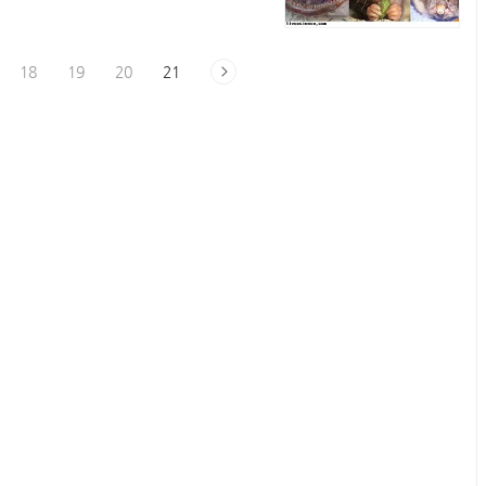
m 아이디가 있으신분은 "여기"를 눌
18
19
20
21