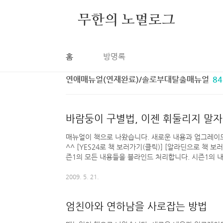
본문 바로가기
무한의 노멀로그
홈
방명록
연애매뉴얼(연재완료)/솔로부대탈출매뉴얼
84
바람둥이 구별법, 이젠 휘둘리지 말자
매뉴얼이 책으로 나왔습니다. 새로운 내용과 업그레이드
^^ [YES24로 책 보러가기(클릭)] [알라딘으로 책 보
즌1의 모든 내용들을 블라인드 처리합니다. 시즌1의 
습니다. 오른쪽 카테고리를 참고하세요. Daum 아이디
수 있습니다.
2009. 5. 21.
엄친아와 연하남을 사로잡는 방법