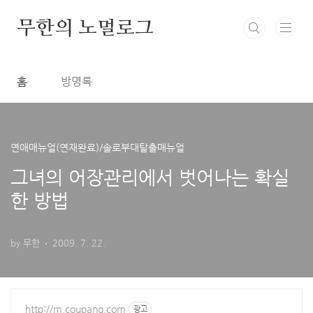
본문 바로가기
무한의 노멀로그
홈
방명록
연애매뉴얼(연재완료)/솔로부대탈출매뉴얼
그녀의 어장관리에서 벗어나는 확실
한 방법
by 무한
2009. 7. 22.
http://m.coupang.com
광고