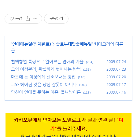
공감
구독하기
'
연애매뉴얼(연재완료)
>
솔로부대탈출매뉴얼
' 카테고리의 다른
글
혈액형별 특징으로 알아보는 연애의 기술
2009.07.24
(234)
그의 어장관리, 확실하게 벗어나는 방법
2009.07.23
(131)
마음에 든 이성에게 신호보내는 방법
2009.07.20
(110)
그와 헤어진 것은 당신 잘못이 아니다
2009.07.17
(183)
당신이 연애를 못하는 이유, 불나방이론
2009.07.16
(118)
카카오뷰에서 받아보는 노멀로그 새 글과 연관 글!
"여
기"
를 눌러주세요.
새 글과 연관 글을 편하게 받아보실 수 있습니다.