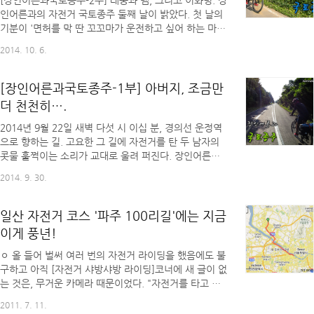
[장인어른과국토종주-2부] 태풍과 뱀, 그리고 이화령. 장
뭐 그렇게 많이 사왔어?" 라시며 좋아하셨다. 대표적인
인어른과의 자전거 국토종주 둘째 날이 밝았다. 첫 날의
두 세 종류의 술로 통일된 수도권 지역과 달리, 그곳엔
기분이 '면허를 막 딴 꼬꼬마가 운전하고 싶어 하는 마
'무슨무슨 상'을 받았다는 술들이 많은 것이..
음'이라면, 둘째 날의 기분은 '서울에서 부산까지 운전하
2014. 10. 6.
고 와서 이제 좀 쉬고 싶은 마음'이었다. 손은 저렸고, 엉
덩이는 얼얼했으며, 허벅지는 찌뿌듯했다. 사실 그것보
다도, 전날 사고로 다친 발목과 허벅지가 문제였다. 허벅
[장인어른과국토종주-1부] 아버지, 조금만
지는 검푸르게 변해 부어올랐으며, 발목은 딛을 때마다
더 천천히….
발목 관절 사이에 이물질이 하나 들어가 있는 듯 느낌이
더러웠다. 아팠다기 보다는 더러운 느낌이 들었다고 표
2014년 9월 22일 새벽 다섯 시 이십 분, 경의선 운정역
현하는 게 맞는 것 같다. 관절을 꺾어 '뚝'소리 한 번 나고
으로 향하는 길. 고요한 그 길에 자전거를 탄 두 남자의
나면 시원해질 것 같을 때의 느낌이 있지 않은가. 바로
콧물 훌쩍이는 소리가 교대로 울려 퍼진다. 장인어른과
그 느낌이었는데, 발목을 아무리 돌리고 꺾어 ..
사위, 비염환자인 두 남자는 이른 가을의 찬 새벽공기 때
2014. 9. 30.
문에 주체할 수 없이 콧물을 흘려댔다. 장인어른과 나의
국토종주 첫 날 계획은, 팔당역까지 점프(자전거를 대중
교통 수단에 실어 타고 가는 것)한 뒤 팔당역에서부터 국
일산 자전거 코스 '파주 100리길'에는 지금
토종주를 떠나는 것이었다. 한강 자전거 길은 연습 삼아
이게 풍년!
몇 번씩 돌며 인증을 받아 놨으니, 그 다음 인증센터인
능내역에서 부터 출발하기로 한 것이다. 사실 내 처음 계
ㅇ 올 들어 벌써 여러 번의 자전거 라이딩을 했음에도 불
획은 운정역에서 한 컷, 운정역에서 공덕역까지 간 뒤 한
구하고 아직 [자전거 샤방샤방 라이딩]코너에 새 글이 없
컷, 공덕역에서 용산역까지 간 뒤 한 컷, 용산역에서 자
는 것은, 무거운 카메라 때문이었다. "자전거를 타고 동
전거 전용열차를 탄 뒤 팔당역에 도착하기 ..
네 가까운 곳에 마실을 가 자전거는 세워둔 뒤, 가방에서
2011. 7. 11.
카메라를 꺼내 찍고 돌아오는 정도라면 덕팔이(니콘