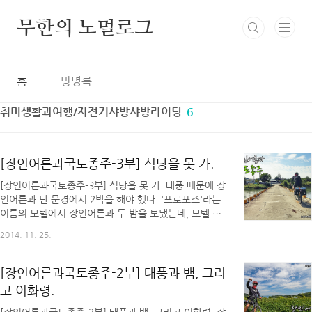
본문 바로가기
무한의 노멀로그
홈
방명록
취미생활과여행/자전거샤방샤방라이딩
6
[장인어른과국토종주-3부] 식당을 못 가.
[장인어른과국토종주-3부] 식당을 못 가. 태풍 때문에 장
인어른과 난 문경에서 2박을 해야 했다. '프로포즈'라는
이름의 모텔에서 장인어른과 두 밤을 보냈는데, 모텔 이
름 때문인지 기분이 묘했다.(응?) 문경에 도착한 날, 장
2014. 11. 25.
인어른과 난 이왕 문경에서 하루를 더 보내게 되었으니
남는 하루 동안 문경 관광을 하기로 계획했지만, 다음 날
계속 비도 왔거니와 우리 몸 상태가 관광을 할 수 있는
[장인어른과국토종주-2부] 태풍과 뱀, 그리
상태가 아닌 까닭에 계속 누워서 휴식을 취했다. 휴식을
고 이화령.
취하던 중 편의점에 가 보니 생전 처음 보는 술들이 있어
난 종류별로 술을 사왔는데, 장인어른께서는 "수면제를