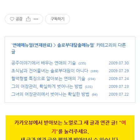
공감
구독하기
'
연애매뉴얼(연재완료)
>
솔로부대탈출매뉴얼
' 카테고리의 다른
글
공주이야기에서 배우는 연애의 기술
2009.07.30
(155)
초식남과 건어물녀는 솔로부대원이 아니다
2009.07.29
(189)
혈액형별 특징으로 알아보는 연애의 기술
2009.07.24
(234)
그의 어장관리, 확실하게 벗어나는 방법
2009.07.23
(131)
그녀의 어장관리에서 벗어나는 확실한 방법
2009.07.22
(94)
카카오뷰에서 받아보는 노멀로그 새 글과 연관 글!
"여
기"
를 눌러주세요.
새 글과 연관 글을 편하게 받아보실 수 있습니다.