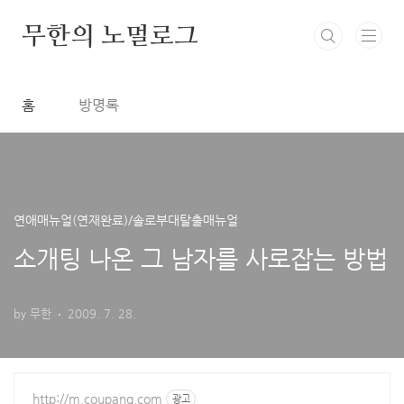
본문 바로가기
무한의 노멀로그
홈
방명록
연애매뉴얼(연재완료)/솔로부대탈출매뉴얼
소개팅 나온 그 남자를 사로잡는 방법
by 무한
2009. 7. 28.
http://m.coupang.com
광고