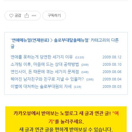
공감
구독하기
'
연애매뉴얼(연재완료)
>
솔로부대탈출매뉴얼
' 카테고리의 다른
글
연애를 못하는게 당연한 세가지 이유
2009.08.12
(1110)
소개팅 이후, 마음에 드는 상대 공략방법
2009.08.10
(249)
연인사이, 돈 때문에 겪는 세가지 문제점
2009.08.06
(148)
헤어진 남자친구와 친구로 지낼 수 있을까?
2009.08.04
(166)
이별에 대처하는 솔로부대원의 자세
2009.08.03
(119)
카카오뷰에서 받아보는 노멀로그 새 글과 연관 글!
"여
기"
를 눌러주세요.
새 글과 연관 글을 편하게 받아보실 수 있습니다.