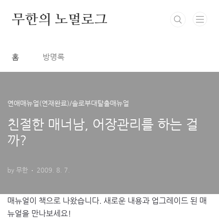
본문 바로가기
무한의 노멀로그
홈
방명록
연애매뉴얼(연재완료)/솔로부대탈출매뉴얼
친절한 매너남, 어장관리를 하는 걸
까?
by 무한
2009. 8. 7.
매뉴얼이 책으로 나왔습니다. 새로운 내용과 업그레이드 된 매
뉴얼을 만나보세요!