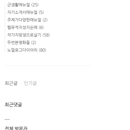
군생활매뉴얼
(25)
자기소개서매뉴얼
(5)
주제가다양한매뉴얼
(2)
웹유적지성지순례
(6)
작가지망생으로살기
(58)
두번본영화들
(2)
노멀로그다이어리
(80)
최근글
인기글
최근댓글
전체 방문자