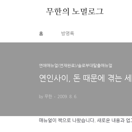
본문 바로가기
무한의 노멀로그
홈
방명록
연애매뉴얼(연재완료)/솔로부대탈출매뉴얼
연인사이, 돈 때문에 겪는 
by 무한
2009. 8. 6.
매뉴얼이 책으로 나왔습니다. 새로운 내용과 업