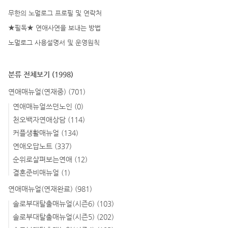
무한의 노멀로그 프로필 및 연락처
★필독★ 연애사연을 보내는 방법
노멀로그 사용설명서 및 운영원칙
분류 전체보기
(1998)
연애매뉴얼(연재중)
(701)
연애매뉴얼쓰던노인
(0)
천오백자연애상담
(114)
커플생활매뉴얼
(134)
연애오답노트
(337)
순위로살펴보는연애
(12)
결혼준비매뉴얼
(1)
연애매뉴얼(연재완료)
(981)
솔로부대탈출매뉴얼(시즌6)
(103)
솔로부대탈출매뉴얼(시즌5)
(202)