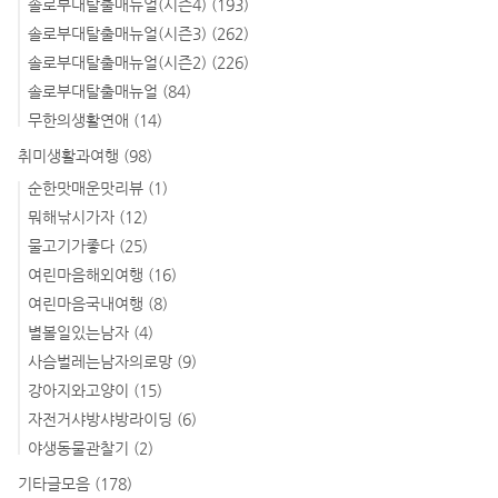
솔로부대탈출매뉴얼(시즌4)
(193)
솔로부대탈출매뉴얼(시즌3)
(262)
솔로부대탈출매뉴얼(시즌2)
(226)
솔로부대탈출매뉴얼
(84)
무한의생활연애
(14)
취미생활과여행
(98)
순한맛매운맛리뷰
(1)
뭐해낚시가자
(12)
물고기가좋다
(25)
여린마음해외여행
(16)
여린마음국내여행
(8)
별볼일있는남자
(4)
사슴벌레는남자의로망
(9)
강아지와고양이
(15)
자전거샤방샤방라이딩
(6)
야생동물관찰기
(2)
기타글모음
(178)