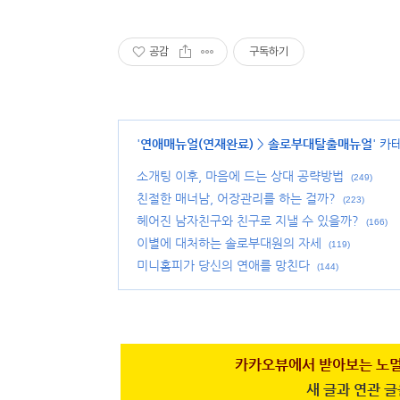
공감
구독하기
'
연애매뉴얼(연재완료)
>
솔로부대탈출매뉴얼
' 카
소개팅 이후, 마음에 드는 상대 공략방법
(249)
친절한 매너남, 어장관리를 하는 걸까?
(223)
헤어진 남자친구와 친구로 지낼 수 있을까?
(166)
이별에 대처하는 솔로부대원의 자세
(119)
미니홈피가 당신의 연애를 망친다
(144)
카카오뷰에서 받아보는 노멀
새 글과 연관 글