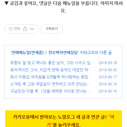
▼ 공감과 좋아요, 댓글은 다음 매뉴얼을 부릅니다. 아끼지 마셔
요.
171
구독하기
'
연애매뉴얼(연재중)
>
천오백자연애상담
' 카테고리의 다른 글
취향도 잘 맞고 매너도 좋은 남자, 그와 사귀고 싶어
2018.09.18
요.
호의적이던 그녀, 차갑게 변해 공적인 대답만 하네
(25)
2018.09.05
요.
회사 띠동갑 여직원을 6개월째 짝사랑하는 중입니
(15)
2018.08.17
다.
소개팅 후 그와 깨알같이 연락하고 자주 만났는데,
(93)
2018.08.16
끝났어요.
구남친과 이별 후, 1년을 애매한 사이로 만나는 중
(29)
2018.06.16
입니다.
(28)
카카오뷰에서 받아보는 노멀로그 새 글과 연관 글!
"여
기"
를 눌러주세요.