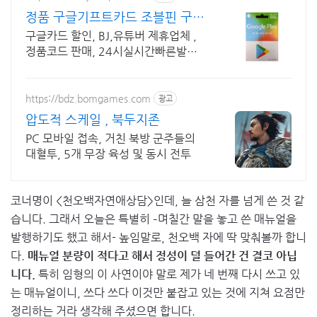
정품 구글기프트카드 조블핀 구글
기프트 정품코드 판매처
구글카드 할인, BJ,유튜버 제휴업체 ,
정품코드 판매, 24시실시간빠른발송
오직 조블핀에서만 구글플레이기프트
카드 공식 정품코드를 할인된 가격에
구입가능!
https://bdz.bomgames.com
광고
압도적 스케일 , 북두지존
PC 모바일 접속, 거친 북방 군주들의
대혈투, 5개 무장 육성 및 동시 전투
코너명이 <천오백자연애상담>인데, 늘 삼천 자를 넘게 쓴 것 같
습니다. 그래서 오늘은 특별히 –며칠간 말을 놓고 쓴 매뉴얼을
발행하기도 했고 해서- 높임말로, 천오백 자에 딱 맞춰볼까 합니
다.
매뉴얼 분량이 적다고 해서 정성이 덜 들어간 건 결코 아닙
니다.
특히 임형의 이 사연이야 말로 제가 네 번째 다시 쓰고 있
는 매뉴얼이니, 쓰다 쓰다 이것만 붙잡고 있는 것에 지쳐 요점만
정리하는 거라 생각해 주셨으면 합니다.