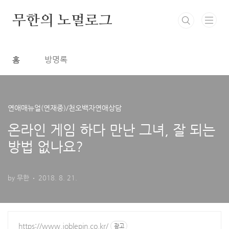
본문 바로가기
무한의 노멀로그
홈
방명록
연애매뉴얼(연재중)/천오백자연애상담
온라인 게임 하다 만난 그녀, 잘 되는
방법 없나요?
by 무한
2018. 8. 21.
https://www.joblepin.co.kr/
광고