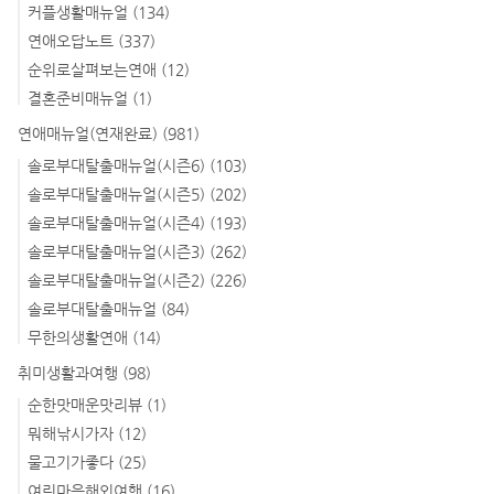
커플생활매뉴얼
(134)
연애오답노트
(337)
순위로살펴보는연애
(12)
결혼준비매뉴얼
(1)
연애매뉴얼(연재완료)
(981)
솔로부대탈출매뉴얼(시즌6)
(103)
솔로부대탈출매뉴얼(시즌5)
(202)
솔로부대탈출매뉴얼(시즌4)
(193)
솔로부대탈출매뉴얼(시즌3)
(262)
솔로부대탈출매뉴얼(시즌2)
(226)
솔로부대탈출매뉴얼
(84)
무한의생활연애
(14)
취미생활과여행
(98)
순한맛매운맛리뷰
(1)
뭐해낚시가자
(12)
물고기가좋다
(25)
여린마음해외여행
(16)