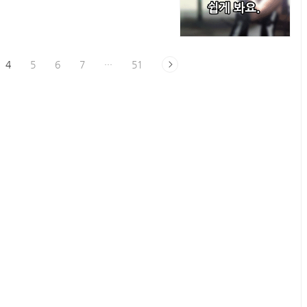
떡집이다.(응?) 365일 호떡을 원
라며 손님들에게 호통도 치고, 지인찬
이 있으면 ‘당신한테 안 팔아. 호떡
런 거다. 그런데 A양의 경우 저런 호
을 보여줄 때가 많으니..
4
5
6
7
···
51