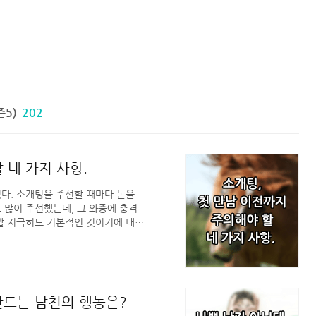
5)
202
 네 가지 사항.
있다. 소개팅을 주선할 때마다 돈을
 많이 주선했는데, 그 와중에 충격
정말 지극히도 기본적인 것이기에 내가
 이런 부분을 모르진 않겠지?’ ‘설마
걸 묻지도 않고 마음대로 결정하진 않겠
0년간 연애매뉴얼을 작성하며 소개팅에
런 일들이 벌어질 거라고는 생각도 못
 독자 분들 중에도 소개팅에 ..
만드는 남친의 행동은?