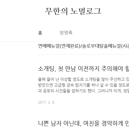
본문 바로가기
무한의 노멀로그
홈
방명록
연애매뉴얼(연재완료)/솔로부대탈출매뉴얼(시즌
소개팅, 첫 만남 이전까지 주의해야 할
올해 들어 난 이상할 정도로 소개팅을 많이 주선하고 
받았으면 고급형 금속 탐지기를 하나 살 수 있을 정도로
과 공포의 사건들을 접하기도 했다. 그러니까 이게, 
전혀 그러리라고는 예상하지 못했던 부분, 예컨대 ‘설마
그 상황에서 그런 얘기를 하진 않겠지?’ ‘설마 그런 
2017. 2. 9.
지?’ 하는 지점들에서 사고가 났던 것이다. 난 근 1
대한 이야기를 꾸준히 해왔는데, 첫 만남 직전까지 이
했기에 이런 이야기는 한 적이 없다. 그래서 혹 노멀로그
나쁜 남자 아닌데, 여친을 경악하게 