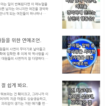
 마는 일이 반복된다면 이 매뉴얼을
 나쁜 남자는 아니지만 여친을 경악하
 만나게 되는 여친들이 하나하나 교
 않기에, 불혹이 다 다어가는 나이임
 “그래도 전 친구나 아는 여자 동생
를 듣는다고 여친에게도 좋은 남자인
사주면 ‘좋은 오빠’라는 평가를 해주
 이제 나이가 들어 잘라내지 않고 둥
자들을 위한 연애조언.
대원들의 사연이 무더기로 날아들고
학에 입학한 후 이제 막 짝사랑을 시
된 대원들의 사연까지 참 다양하다.
지만 까임. - 카톡으로 대화하다 돌
자고 했지만 까임. - 다정한 거절이라
는 공통점이 있긴 하지만, 여하튼 그
가장 중요한 건 무작정 ‘재고백’만을
를 하는 이유와 함께, 저 대원들..
절 쉽게 봐요.
바꿔보라는 건 훼이크고, 그러니까 이
 ‘어차피 지금 마음도 싱숭생숭하고,
에 괴리감이 생기는 거란 얘기를 먼저