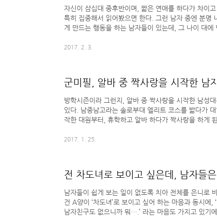
자신이 삼십대 중후반이며, 짧은 연애를 하다가 차이고
특히 집중해서 읽어봤으면 한다. 그런 남자 중엔 분명
게 만드는 행동을 하는 남자들이 있는데, 그 나이 대에
정해주거나 ‘당신과 헤어지는 이유’를 직접 열거해주진
에도 불구하고 자신의 문제를 전혀 모르는 경우가 많다.
2017. 2. 3.
들에겐 좋은 평가를 듣는데요?” 친구들에게 좋은 평가
것은 아니며, 아는 여자 동생들은 원래 잘 챙겨주고 밥 
기 마련이다. 또, 그건 그들이 적을 만들지 않으려하며
군미필, 알바 중 짝사랑을 시작한 남
글둥..
방학시즌이라 그런지, 알바 중 짝사랑을 시작한 남성
있다. 남중남고라는 솔로부대 엘리트 코스를 밟다가 대
작한 대원부터, 휴학하고 알바 하다가 짝사랑을 하게 
물론 그 사연들의 마지막이 - 분위기가 좋았기에 고백했
직구를 날렸지만 까임. - 마침 남친과 헤어졌길래 사귀
2017. 1. 25.
헷갈리긴 하지만 어쨌든 까임. 등으로 ‘까임’으로 끝나
렇게 한 번 까였다고 세상 끝나는 것 아니며 그 시점에 
노리진 않는 거란 얘기를 해주고 싶다. 내가 이런 이야기
전 차도녀로 보이고 싶은데, 남자들은 
남자들이 쉽게 보는 일이 없도록 치아 전체를 은니로 
건 A양이 ‘차도녀’로 보이고 싶어 하는 마음과 동시에,
남자친구도 없으니까 뭐….’ 라는 마음도 가지고 있기