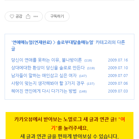
공감
구독하기
'
연애매뉴얼(연재완료)
>
솔로부대탈출매뉴얼
' 카테고리의 다른
글
당신이 연애를 못하는 이유, 불나방이론
2009.07.16
(118)
상대에대한 환상이 당신을 솔로로 만든다
2009.07.10
(119)
남자들이 말하는 애인삼고 싶은 여자
2009.07.07
(147)
사랑이 맞는지 생각해봐야 할 3가지 경우
2009.07.06
(137)
헤어진 연인에게 다시 다가가는 방법
2009.07.03
(146)
카카오뷰에서 받아보는 노멀로그 새 글과 연관 글!
"여
기"
를 눌러주세요.
새 글과 연관 글을 편하게 받아보실 수 있습니다.