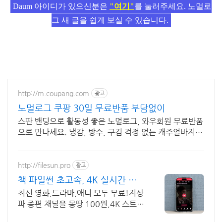
Daum 아이디가 있으신분은
"여기"
를 눌러주세요. 노멀로
그 새 글을 쉽게 보실 수 있습니다.
http://m.coupang.com
광고
노멀로그 쿠팡 30일 무료반품 부담없이
스판 밴딩으로 활동성 좋은 노멀로그, 와우회원 무료반품
으로 만나세요. 냉감, 방수, 구김 걱정 없는 캐주얼바지,
오늘주문 내일도착 로켓배송!
http://filesun.pro
광고
책 파일썬 초고속, 4K 실시간 보
기!
최신 영화,드라마,애니 모두 무료!지상
파 종편 채널을 몽땅 100원,4K 스트리
밍