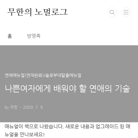
본문 바로가기
무한의 노멀로그
홈
방명록
연애매뉴얼(연재완료)/솔로부대탈출매뉴얼
나쁜여자에게 배워야 할 연애의 기술
by 무한
2009. 7. 8.
매뉴얼이 책으로 나왔습니다. 새로운 내용과 업그레이드 된 매
뉴얼을 만나보세요!