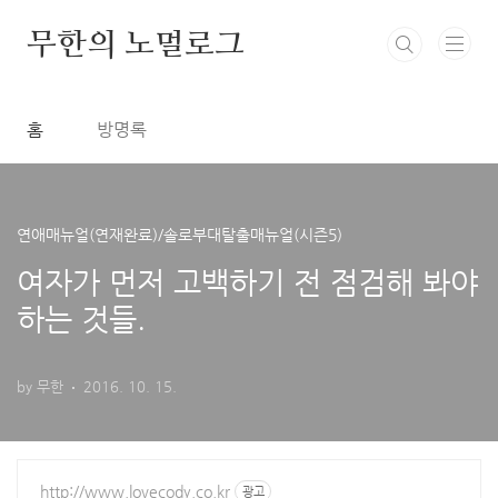
본문 바로가기
무한의 노멀로그
홈
방명록
연애매뉴얼(연재완료)/솔로부대탈출매뉴얼(시즌5)
여자가 먼저 고백하기 전 점검해 봐야
하는 것들.
by 무한
2016. 10. 15.
http://www.lovecody.co.kr
광고