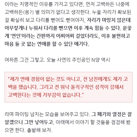
이라는 치명적인 이유를 가지고 있다면, 먼저 고백하든 나중에
고백하든(응?) 별 의미가 없다고 생각한다. 누울 자리가 확보된
걸 확실히 보고 다리를 뻗어도 뻗어야지,
자리가 마땅치 않은데
아무렇게나 누워서 다리를 뻗으면 이후 계속 힘들 수 있다. 운좋
게 ‘연인’이라는 간판까지 어찌어찌 걸었더라도, 이후 불편하고
마음 둘 곳 없는 연애를 할 수 있단 얘기다.
여하튼 그건 그렇고. 오늘 사연의 주인공인 N양 역시
“제가 연애 경험이 없는 것도 아니고, 전 남친에게도 제가 고
백을 했습니다. 그리고 전 워낙 돌직구적인 성격이 강해서
고백한다는 것에 거부감이 없습니다.”
라며 파이팅 넘치는 모습을 보여주고 있다.
그 패기와 열정은 잘
알겠으니 그만 넣어두고
, 아래에서 이야기 할 것들을 점검해 봤
으면 한다. 출발해 보자.