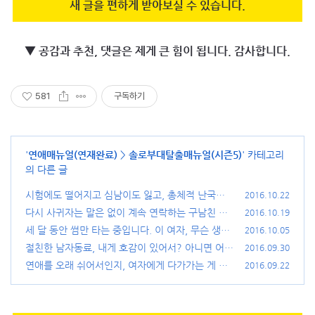
새 글을 편하게 받아보실 수 있습니다.
▼ 공감과 추천, 댓글은 제게 큰 힘이 됩니다. 감사합니다.
581
구독하기
'
연애매뉴얼(연재완료)
>
솔로부대탈출매뉴얼(시즌5)
' 카테고리
의 다른 글
시험에도 떨어지고 심남이도 잃고, 총체적 난국입
2016.10.22
니다.
다시 사귀자는 말은 없이 계속 연락하는 구남친 외
(47)
2016.10.19
2편
세 달 동안 썸만 타는 중입니다. 이 여자, 무슨 생각
(105)
2016.10.05
일까요?
절친한 남자동료, 내게 호감이 있어서? 아니면 어장
(110)
2016.09.30
관리?
연애를 오래 쉬어서인지, 여자에게 다가가는 게 어
(86)
2016.09.22
렵습니다.
(71)