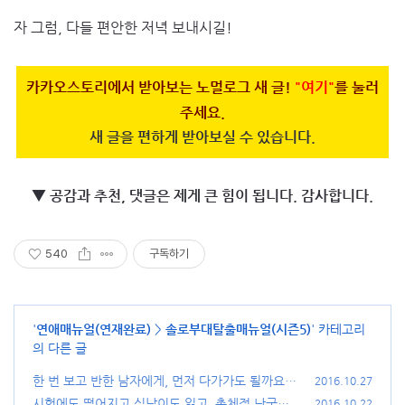
자 그럼, 다들 편안한 저녁 보내시길!
카카오스토리에서 받아보는 노멀로그 새 글!
"여기"
를 눌러
주세요.
새 글을 편하게 받아보실 수 있습니다.
▼ 공감과 추천, 댓글은 제게 큰 힘이 됩니다. 감사합니다.
540
구독하기
'
연애매뉴얼(연재완료)
>
솔로부대탈출매뉴얼(시즌5)
' 카테고리
의 다른 글
한 번 보고 반한 남자에게, 먼저 다가가도 될까요?
2016.10.27
외 1편
시험에도 떨어지고 심남이도 잃고, 총체적 난국입
(78)
2016.10.22