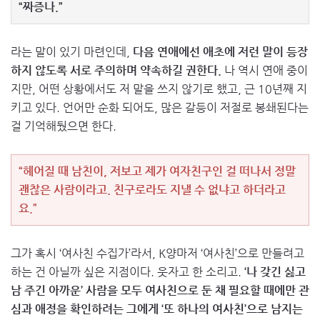
“짜증나.”
라는 말이 있기 마련인데,
다음 연애에선 애초에 저런 말이 등장
하지 않도록 서로 주의하며 약속하길 권한다.
나 역시 연애 중이
지만, 어떤 상황에서도 저 말을 쓰지 않기로 했고, 근 10년째 지
키고 있다. 언어만 순화 되어도, 많은 갈등이 저절로 봉쇄된다는
걸 기억해뒀으면 한다.
“헤어질 때 남친이, 저보고 제가 여자친구인 걸 떠나서 정말
괜찮은 사람이라고. 친구로라도 지낼 수 없냐고 하더라고
요.”
그가 혹시 ‘여사친 수집가’라서, K양마저 ‘여사친’으로 만들려고
하는 건 아닐까 싶은 지점이다. 웃자고 한 소리고.
‘나 갖긴 싫고
남 주긴 아까운’ 사람을 모두 여사친으로 둔 채 필요할 때에만 관
심과 애정을 확인하려는 그에게 ‘또 하나의 여사친’으로 남지는