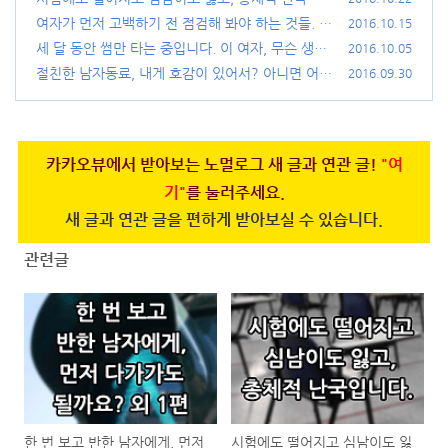
니다.
여자가 먼저 고백하기 전 점검해 봐야 하는 것들.
(47)
2016.10.15
(5
1)
세 달 동안 썸만 타는 중입니다. 이 여자, 무슨 생각
2016.10.05
일까요?
절친한 남자동료, 내게 호감이 있어서? 아니면 어장
(110)
2016.09.30
관리?
(86)
카카오뷰에서 받아보는 노멀로그 새 글과 연관 글!
"여
기"
를 눌러주세요.
새 글과 연관 글을 편하게 받아보실 수 있습니다.
관련글
한 번 보고 반한 남자에게, 먼저
시험에도 떨어지고 심남이도 잃