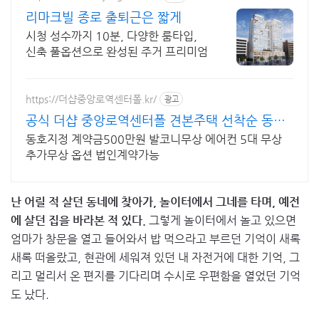
리마크빌 종로 출퇴근은 짧게
시청 성수까지 10분, 다양한 룸타입,
신축 풀옵션으로 완성된 주거 프리미엄
https://더샵중앙로역센터폴.kr/
광고
공식 더샵 중앙로역센터폴 견본주택 선착순 동호
지정 중
동호지정 계약금500만원 발코니무상 에어컨 5대 무상
추가무상 옵션 법인계약가능
난 어릴 적 살던 동네에 찾아가, 놀이터에서 그네를 타며, 예전
에 살던 집을 바라본 적 있다.
그렇게 놀이터에서 놀고 있으면
엄마가 창문을 열고 들어와서 밥 먹으라고 부르던 기억이 새록
새록 떠올랐고, 현관에 세워져 있던 내 자전거에 대한 기억, 그
리고 멀리서 온 편지를 기다리며 수시로 우편함을 열었던 기억
도 났다.