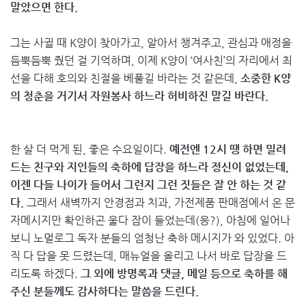
말았으면 한다.
그는 사귈 때 K양이 찾아가고, 알아서 챙겨주고, 관심과 애정을
듬뿍듬뿍 줬던 걸 기억하며, 이제 K양이 ‘여사친’의 자리에서 최
선을 다해 호의와 친절을 베풀길 바라는 것 같은데,
소중한 K양
의 청춘을 거기서 자원봉사 하느라 허비하진 말길 바란다.
한 살 더 먹게 된, 좋은 수요일이다.
예전엔 12시 땡 하면 밀려
드는 친구와 지인들의 축하에 답장을 하느라 정신이 없었는데,
이젠 다들 나이가 들어서 그런지 그런 짓들은 잘 안 하는 것 같
다.
그래서 새벽까지 안경점과 치과, 가전제품 판매점에서 온 문
자메시지만 확인하곤 울다 잠이 들었는데(응?), 아침에 일어나
보니 노멀로그 독자 분들의 엄청난 축하 메시지가 와 있었다. 아
직 다 답을 못 드렸는데, 매뉴얼을 올리고 나서 바로 답장을 드
리도록 하겠다.
그 외에 방명록과 댓글, 메일 등으로 축하를 해
주신 분들께도 감사하다는 말씀을 드린다.