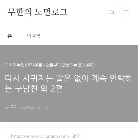
본문 바로가기
무한의 노멀로그
홈
방명록
연애매뉴얼(연재완료)/솔로부대탈출매뉴얼(시즌5)
다시 사귀자는 말은 없이 계속 연락하
는 구남친 외 2편
by 무한
2016. 10. 19.
https://remarkvilljongno.com/
광고