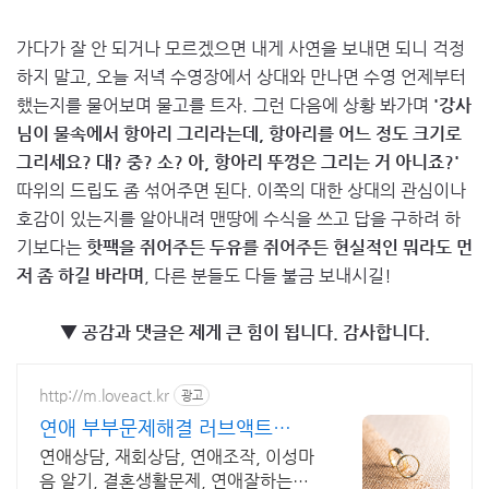
가다가 잘 안 되거나 모르겠으면 내게 사연을 보내면 되니 걱정
하지 말고, 오늘 저녁 수영장에서 상대와 만나면 수영 언제부터
했는지를 물어보며 물고를 트자. 그런 다음에 상황 봐가며
'강사
님이 물속에서 항아리 그리라는데, 항아리를 어느 정도 크기로
그리세요? 대? 중? 소? 아, 항아리 뚜껑은 그리는 거 아니죠?'
따위의 드립도 좀 섞어주면 된다. 이쪽의 대한 상대의 관심이나
호감이 있는지를 알아내려 맨땅에 수식을 쓰고 답을 구하려 하
기보다는
핫팩을 쥐어주든 두유를 쥐어주든 현실적인 뭐라도 먼
저 좀 하길 바라며
, 다른 분들도 다들 불금 보내시길!
▼ 공감과 댓글은 제게 큰 힘이 됩니다. 감사합니다.
http://m.loveact.kr
광고
연애 부부문제해결 러브액트
2011년 개업 12년 전통
연애상담, 재회상담, 연애조작, 이성마
음 알기, 결혼생활문제, 연애잘하는법