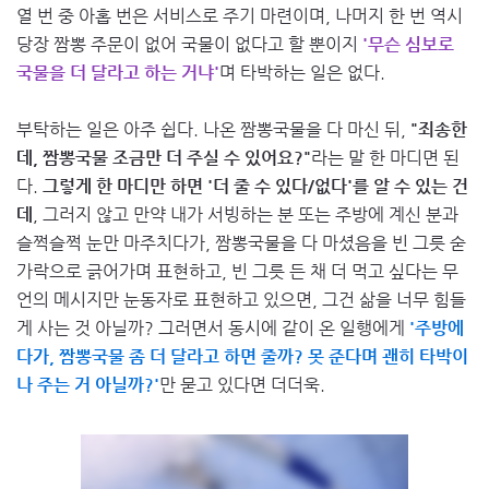
열 번 중 아홉 번은 서비스로 주기 마련이며, 나머지 한 번 역시
당장 짬뽕 주문이 없어 국물이 없다고 할 뿐이지
'무슨 심보로
국물을 더 달라고 하는 거냐'
며 타박하는 일은 없다.
부탁하는 일은 아주 쉽다. 나온 짬뽕국물을 다 마신 뒤,
"죄송한
데, 짬뽕국물 조금만 더 주실 수 있어요?"
라는 말 한 마디면 된
다.
그렇게 한 마디만 하면 '더 줄 수 있다/없다'를 알 수 있는 건
데
, 그러지 않고 만약 내가 서빙하는 분 또는 주방에 계신 분과
슬쩍슬쩍 눈만 마주치다가, 짬뽕국물을 다 마셨음을 빈 그릇 숟
가락으로 긁어가며 표현하고, 빈 그릇 든 채 더 먹고 싶다는 무
언의 메시지만 눈동자로 표현하고 있으면, 그건 삶을 너무 힘들
게 사는 것 아닐까? 그러면서 동시에 같이 온 일행에게
'주방에
다가, 짬뽕국물 좀 더 달라고 하면 줄까? 못 준다며 괜히 타박이
나 주는 거 아닐까?'
만 묻고 있다면 더더욱.