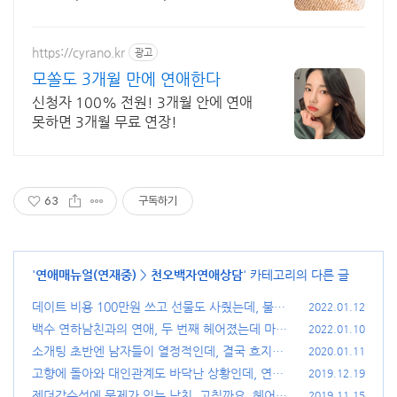
다양한 상황 처리가능업체, 현실적으
로 도움이 되는 상담, 일단 문의부탁드
립니다.
https://cyrano.kr
광고
모쏠도 3개월 만에 연애한다
신청자 100% 전원! 3개월 안에 연애
못하면 3개월 무료 연장!
63
구독하기
'
연애매뉴얼(연재중)
>
천오백자연애상담
' 카테고리의 다른 글
데이트 비용 100만원 쓰고 선물도 사줬는데, 불만
2022.01.12
이 있어?
백수 연하남친과의 연애, 두 번째 헤어졌는데 마음
(7)
2022.01.10
이 힘들어요.
소개팅 초반엔 남자들이 열정적인데, 결국 흐지부
(6)
2020.01.11
지돼요.
고향에 돌아와 대인관계도 바닥난 상황인데, 연애
(41)
2019.12.19
는 어찌….
젠더감수성에 문제가 있는 남친. 고칠까요, 헤어질
(20)
2019.11.15