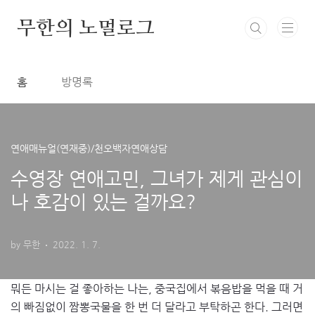
본문 바로가기
무한의 노멀로그
홈
방명록
연애매뉴얼(연재중)/천오백자연애상담
수영장 연애고민, 그녀가 제게 관심이
나 호감이 있는 걸까요?
by 무한
2022. 1. 7.
뭐든 마시는 걸 좋아하는 나는, 중국집에서 볶음밥을 먹을 때 거
의 빠짐없이 짬뽕국물을 한 번 더 달라고 부탁하곤 한다. 그러면