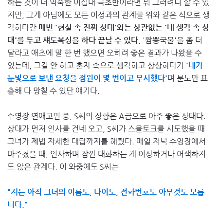
하는 것이 더 익숙한 이십대 극초반이라면 뭐 그러려니 할 수 있
지만, 그게 아님에도 모든 이성과의 관계를 위와 같은 식으로 생
각하다간
매번 '현실 속 진짜 상대'와는 상관없는 '내 생각 속 상
대'를 두고 섀도복싱을 하다 끝날 수 있다.
'짬뽕국물'을 좀 더
달라고 애초에 말 한 번 했으면 오히려 좋은 결과가 나왔을 수
있는데, 그걸 안 하고 혼자 속으로 생각하고 상상하다가
'내가
눈빛으로 보낸 요청을 점원이 몇 번이고 무시했다'
며 분노만 표
출해 다 망칠 수 있단 얘기다.
수영장 연애고민 중, S씨의 상황은 A급으로 아주 좋은 상태다.
상대가 먼저 인사를 건네 오고, S씨가 스몰토크를 시도했을 때
그녀가 제법 자세한 대답까지를 해줬다. 매일 저녁 수영장에서
마주쳤을 때, 인사하며 잠깐 대화하는 게 이상하거나 어색하지
도 않은 관계다. 이 와중에도 S씨는
"저는 아직 그녀의 이름도, 나이도, 전화번호도 아무것도 모릅
니다."