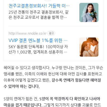
천주교결혼정보회사! 거들짝 이상
형 프로필 무료 받아보기
25년 전통의 천주교 결혼정보회사, 같
은 천주교 교우로서 결혼을 함께 만듭
니다.
http://www.nnoble.co.kr
광고
VVIP 결혼 엔노블 1%를 위한 상
류층 결정사
SKY 동문회 단독제휴! 100억이상 자
산가 1,002명, 업계최초 성혼주의 시
행 변호사검증 회원수 공개, 전문직/엘
리트/노블레스 전문, 여성가족부장관
헤어질 수 있다고 생각합시다. 누구랑 만나는 것이든, 그가 무슨
대상 2회수상
맹세를 했든, 이쪽의 이해와 헌신에 대해 어떤 감사를 표현하고
이후에 어떻게 갚겠다고 했든,
갈수록 연애가 힘들다면 헤어질
수 있어야 하는 겁니다.
S양의 연애가 힘든 건,
S양이 꼭 막장까지 다 확인하고 나서야
마음을 접기 때문입니다.
그렇게 되기까지 상대를 괴물로 만드