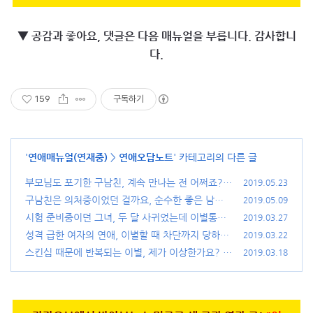
▼ 공감과 좋아요, 댓글은 다음 매뉴얼을 부릅니다. 감사합니
다.
159
구독하기
'
연애매뉴얼(연재중)
>
연애오답노트
' 카테고리의 다른 글
부모님도 포기한 구남친, 계속 만나는 전 어쩌죠?
2019.05.23
(32)
구남친은 의처증이었던 걸까요, 순수한 좋은 남자
2019.05.09
였던 걸까요.
시험 준비중이던 그녀, 두 달 사귀었는데 이별통보
(32)
2019.03.27
를 하네요.
성격 급한 여자의 연애, 이별할 때 차단까지 당하는
(20)
2019.03.22
이유는?
스킨십 때문에 반복되는 이별, 제가 이상한가요?
(30)
2019.03.18
(3
1)