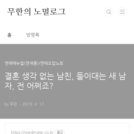
본문 바로가기
무한의 노멀로그
홈
방명록
연애매뉴얼(연재중)/연애오답노트
결혼 생각 없는 남친, 들이대는 새 남
자, 전 어쩌죠?
by 무한
2019. 4. 17.
https://wedmate.co.kr
광고