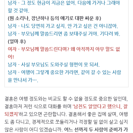
남자 – 그 정도 현금이 지금은 없어. 다음에 가거나 그래야
할 것 같아.
(뭔 소리냐, 장냔하냐 등의 얘기로 대판 싸운 후)
남자 – 나도 당연히 가고 싶지. 안 가고 싶은 건 아니잖아.
남자 – 부모님께 말씀드리면 좀 보태주실 거야. 기다려 봐.
(얼마 후)
여자 – 부모님께 말씀드린다며? 왜 아직까지 아무 말도 없
어!
남자 – 사실 부모님도 도와주실 형편이 못 되셔.
남자 – 여행이 그렇게 중요한 거라면, 같이 갈 수 있는 사람
을 만나서 가….
결혼은 여행 정도와는 비교도 할 수 없을 정도로 중요한 일인데,
결혼마저 저런 식으로 대화를 하며
‘남친도 알았다고 했으니, 잘
되겠지’
하고 있으면 곤란합니다. 결혼해서 좋은 집에 살며, 여행
도 좀 다니고, 경제적으로 쪼들리거나 걱정할 일 없이 살고 싶지
않은 사람이 어디 있겠습니까.
어느 선까지 두 사람이 준비가 가