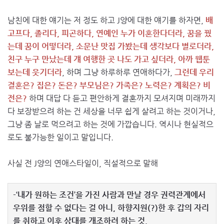
남친에 대한 얘기는 저 정도 하고 J양에 대한 얘기를 하자면,
배
고프다, 졸리다, 피곤하다, 연예인 누가 이혼한다더라, 꿈을 꿨
는데 꿈이 어떻더라, 소문난 맛집 가봤는데 생각보다 별로더라,
친구 누구 만났는데 걔 여행한 곳 나도 가고 싶더라, 아까 웹툰
보는데 웃기더라
, 하며 그냥 하루하루 연애하다가,
그런데 우리
결혼은? 집은? 돈은? 부모님은? 가족은? 노력은? 계획은? 비
전은?
하며 대답 다 듣고 편안하게 결혼까지 모셔지며 미래까지
다 보장받으려 하는 건 세상을 너무 쉽게 살려고 하는 것이거나,
그냥 좀 날로 먹으려고 하는 것에 가깝습니다. 역시나 현실적으
로도 불가능한 일이고 말입니다.
사실 전 J양의 연애스타일이, 직설적으로 말해
-‘내가 원하는 조건’을 가진 사람과 만날 경우 권력관계에서
우위를 점할 수 없다는 걸 아니, 하향지원(?)한 후 갑의 자리
를 취하고 이후 상대를 개조하려 하는 것.