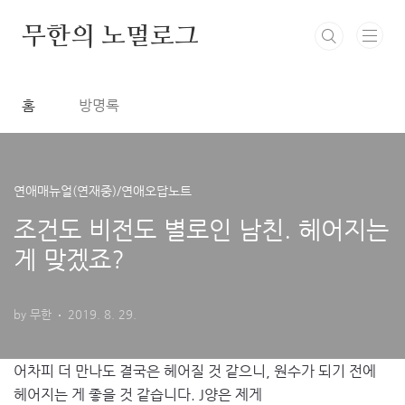
본문 바로가기
무한의 노멀로그
홈
방명록
연애매뉴얼(연재중)/연애오답노트
조건도 비전도 별로인 남친. 헤어지는
게 맞겠죠?
by 무한
2019. 8. 29.
어차피 더 만나도 결국은 헤어질 것 같으니, 원수가 되기 전에
헤어지는 게 좋을 것 같습니다. J양은 제게