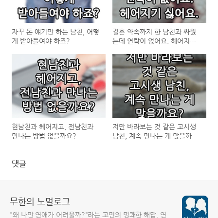
자꾸 돈 얘기만 하는 남친, 어떻
결혼 약속까지 한 남친과 싸웠
게 받아들여야 하죠?
는데 연락이 없어요. 헤어지기
싫어요.
현남친과 헤어지고, 전남친과
저만 바라보는 것 같은 고시생
만나는 방법 없을까요?
남친, 계속 만나는 게 맞을까
요?
댓글
무한의 노멀로그
"왜 나만 연애가 어려울까?"라는 고민의 명쾌한 해답. 연