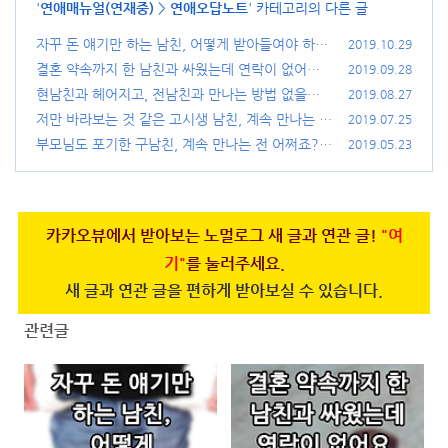
'
연애매뉴얼(연재중)
>
연애오답노트
' 카테고리의 다른 글
자꾸 돈 얘기만 하는 남친, 어떻게 받아들여야 하
2019.10.29
죠?
결혼 약속까지 한 남친과 싸웠는데 연락이 없어요.
(27)
2019.09.28
헤어지기 싫어요.
현남친과 헤어지고, 전남친과 만나는 방법 없을까
(21)
2019.08.27
요?
저만 바라보는 것 같은 고시생 남친, 계속 만나는 게
(28)
2019.07.25
맞을까요?
부모님도 포기한 구남친, 계속 만나는 전 어쩌죠?
(27)
2019.05.23
(32)
카카오뷰에서 받아보는 노멀로그 새 글과 연관 글!
"여
기"
를 눌러주세요.
새 글과 연관 글을 편하게 받아보실 수 있습니다.
관련글