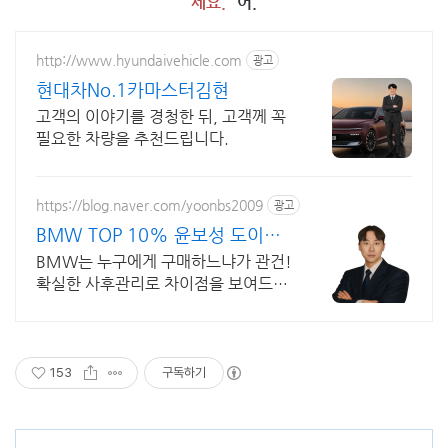
세요."
어.
http://www.hyundaivehicle.com
광고
현대차No.1카마스터김현
고객의 이야기를 경청한 뒤, 고객께 꼭
필요한 차량을 추천드립니다.
https://blog.naver.com/yoonbs2009
광고
BMW TOP 10% 윤보성 도이치
모터스
BMW는 누구에게 구매하느냐가 관건!
확실한 사후관리로 차이점을 보여드리
겠습니다.
153
구독하기