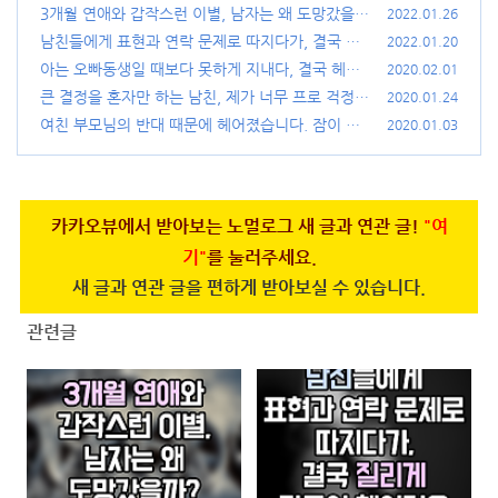
3개월 연애와 갑작스런 이별, 남자는 왜 도망갔을
2022.01.26
까?
남친들에게 표현과 연락 문제로 따지다가, 결국 질
(62)
2022.01.20
리게 만들어 헤어져요
아는 오빠동생일 때보다 못하게 지내다, 결국 헤어
(11)
2020.02.01
졌어요.
큰 결정을 혼자만 하는 남친, 제가 너무 프로 걱정러
(53)
2020.01.24
인 걸까요?
여친 부모님의 반대 때문에 헤어졌습니다. 잠이 오
(20)
2020.01.03
질 않습니다.
(20)
카카오뷰에서 받아보는 노멀로그 새 글과 연관 글!
"여
기"
를 눌러주세요.
새 글과 연관 글을 편하게 받아보실 수 있습니다.
관련글