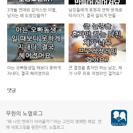
3개월 연애와 갑작스런 이별,
남친들에게 표현과 연락 문제로
남자는 왜 도망갔을까?
따지다가, 결국 질리게 만들어
헤어져요
아는 오빠동생일 때보다 못하게
큰 결정을 혼자만 하는 남친, 제
지내다, 결국 헤어졌어요.
가 너무 프로 걱정러인 걸까요?
댓글
무한의 노멀로그
"왜 나만 연애가 어려울까?"라는 고민의 명쾌한 해답. 연
애 새로고침을 원한다면, 노멀로그.