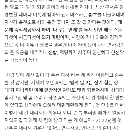
된 말로 '개털'이 되면 돌아와서 신세를 지거나, 세상 무서운 걸
경험할 때마다 이쪽에 찾아와 팬서비스하듯 환호를 이끌어내며
자신감 충전소로 삼아 충전 끝나면 또 갈 길 간다는 것이다.
때
문에 숙식제공까지 하며 '다 주는 연애'를 두세 번만 해도 스물
다섯이 서른다섯이 되기 마련이며
, 시간이 지나 이쪽이 경제적
으로 좀 더 여유가 생겼을 경우엔 나이 차이 많이 나는 연하남친
의 폰 요금을 내주거나 신발, 패딩까지 사주며 헌신하다 헌신짝
될 가능성이 높다.
'사랑 앞에 계산 없이 다 주는 여자'라는 게 뭔가 아름답고 순수
한 것 같지만, 자세히 보면 A씨는
'받지 않고는 살기 힘든 상
대'가 아니라면 아예 일반적인 관계도 맺기 힘들어하며,
상대가
받기보단 뭘 좀 주려고 하면 A씨는 자신이 이 관계에서 할 만한
게 없다고 생각하며 오히려 데면데면하게 된다. 첫 단추를 매번
이렇게 세 칸 내려서만 끼우다 보니, 손톱 부러질 때까지 열심히
끼워도 결국 아래 세 칸이 남고 마는 게 아닐까? 2022년엔 첫
단추를 내려서 끼우지 않아도 연락하고, 만나고, 밥 같이 먹는