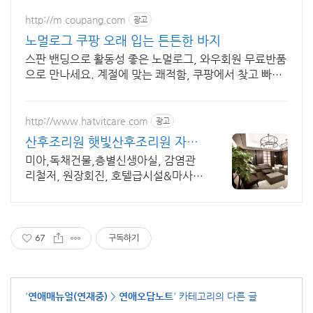
http://m.coupang.com
광고
노멀로그 쿠팡 오래 입는 튼튼한 바지
스판 밴딩으로 활동성 좋은 노멀로그, 와우회원 무료반품
으로 만나세요. 계절에 맞는 쾌적함, 쿠팡에서 찾고 빠르
고 안전하게 받아보세요.
http://www.hatvitcare.com
광고
산후조리원 햇빛산후조리원 자연
주의 고품격 산후조리원
미아,독채건물,층별신생아실, 감염관
리철저, 원장회진, 호텔급시설&마사
지, 육아교육
67
구독하기
'
연애매뉴얼(연재중)
>
연애오답노트
' 카테고리의 다른 글