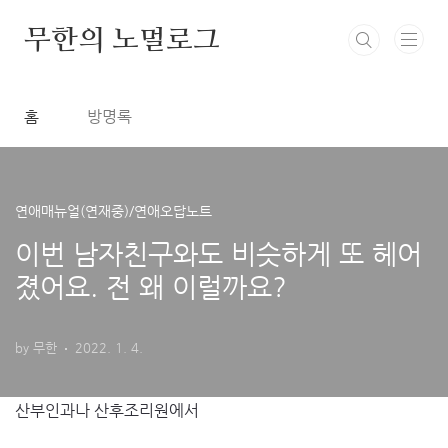
본문 바로가기
무한의 노멀로그
홈
방명록
연애매뉴얼(연재중)/연애오답노트
이번 남자친구와도 비슷하게 또 헤어
졌어요. 전 왜 이럴까요?
by 무한
2022. 1. 4.
산부인과나 산후조리원에서