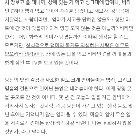
서 장보고 올 테니까, 상에 있는 거 먹고 싱크대에 담궈놔. 비타
민 C하나 챙겨 먹고."
이런 쪽지를 남겼다고 해보자. 강박증에
시달리는 사람이라면, '엄마가 사고를 당하진 않을까? 정말 마
트에 간 것이 맞을까? 이제 영영 오지 않는 것은 아닐까? 비타민
C에는 어떤 함축적 의미가 담겼을까?' 이따위 생각을 할 지도
모르지만,
상식적으로 엄마의 쪽지를 의심하는 사람은 아무도
없으리라 생각한다.
상에 있는 밥을 먹고 비타민 C를 꺼내 물과
함께 삼킨 후 TV를 보고 있을 것이다.
당신의
앞선 걱정과 사소한 일도 크게 받아들이는 염려, 그리고
믿음의 결핍으로 일어난 불안
은 내려놓아야 한다. 이제 영영 못
볼 곳으로 간 것이 아니다. 몇 년 전 오늘의 일을 지금 완벽하게
기억하지 못하는 것처럼, 지금 당신이 가지고 있는 생각 들도 몇
년 후에는 기억나지 않는 일이 될 수 있다. 마음이 앞서 무슨 일
을 저지르기 전에는 항상 생각하길 바란다.
나는 후회하지 않을
것인가
, 라고 말이다.