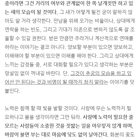
중이라면 그건 거리의 여부와 관계없이 한 쪽 날개짓만 하고 있
는 새의 모습이 될 것이다.
그 새가 어떻게 될진 굳이 말하지 않
아도 알 거라 생각한다. 만남을 위해 오가는 비율이나, 상대에게
연락을 하는 빈도, 그리고 기대가 의존으로 변하지 않도록 잘 조
율할 수 있길 권한다. 받은 만큼만 주라거나 계산적으로 연애를
하라는 이야기는 결코 아니다. 양보할 부분이 있으면 양보하고,
이해해야 할 부분이 있으면 이해를 해야 한다. 그리고 상대에게
느끼는 감정들 중, 서로 대화할 필요가 있다고 생각하는 부분은
망설임 없이 꺼내길 바란다. 단,
그것이 추궁의 모습을 하고 있
어선 안 된다는 것과 비명이 될 때까지 참지 말라
는 이야기를 덧
붙인다.
노력은 함께 할 때 빛을 발할 것이다. 사랑에 무슨 노력까지 필
요하냐고 물을 생각이라면 그만 둬라.
사랑에 노력이 필요한 줄
모르는 사람들이 소중한 것을 짓밟는 일을 아무렇지 않게 하며,
바람이 불면 부는 대로 마음에 닻도 없이 날아간다.
화분의 꽃도