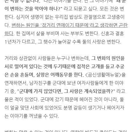
은 막을 수 없더라."
라는 이야기를 한다. 난 그 이야기에
"왜 굳
이 변하는 것을 막아야 하나?"
라고 되묻고 싶다. 모든 것은 변
한다. 심지어 생명이 없는 우리집 밥상도 관절염으로 고생중이
다.
변하는 원인을 '장거리 연애이기 때문에'라고 생각하면 곤란
하다.
한 집에서 살을 부비며 사는 부부도 변한다. 신혼과 결혼
1년차가 다르고, 그 햇수가 늘어갈 수록 둘의 사랑은 변한다.
거리와 상관없이 사람들은 누구나 변하는데,
그 변화의 원인을
서로 떨어져 있다는 것에 두기때문에 집착은 고개를 들고 추궁
은 손을 흔들며, 실망은 어깨동무를 한다.
<곰신생활매뉴얼>을
연재하면서, 남자친구를 군대에 보낸 여자사람들에게 한 이야
기 중,
"군대에 가지 않았다면, 그 사랑은 계속되었을까?"
라고
물은 적이 있었다. 군대에 갔기 때문에 헤어진 것이 아니라, 둘
이 얼굴 맞댄 사회에 있었어도 분명 갈등이 생기거나 헤어지자
는 이야기를 꺼냈을 수 있다.