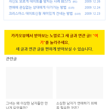
0)
자신도 모르게 데이트를 망치는 사례 BEST5
2009.12.26
(81)
연애에 관심없는 상대에게 다가가는 방법
2009.12.24
(115)
크리스마스 데이트신청 재미있게 건네는 방법
2009.12.23
(110)
카카오뷰에서 받아보는 노멀로그 새 글과 연관 글!
"여
기"
를 눌러주세요.
새 글과 연관 글을 편하게 받아보실 수 있습니다.
관련글
그녀는 왜 이상한 남자들만 만
소심한 남자가 연애하기 위해
나게 되었을까?
꼭 필요한 것은?