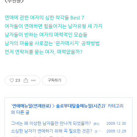
<추천글>
연애에 관한 여자의 심한 착각들 Best 7
여자들이 연애하면 힘들어지는 남자유형 세 가지
남자들이 반하는 여자의 매력적인 모습들
남자의 마음을 사로잡는 '문자메시지' 공략방법
먼저 연락처를 묻는 여자, 매력없을까?
23
구독하기
'
연애매뉴얼(연재완료)
>
솔로부대탈출매뉴얼(시즌2)
' 카테고리
의 다른 글
그녀는 왜 이상한 남자들만 만나게 되었을까?
2009.12.30
(81)
소심한 남자가 연애하기 위해 꼭 필요한 것은?
2009.12.29
(12