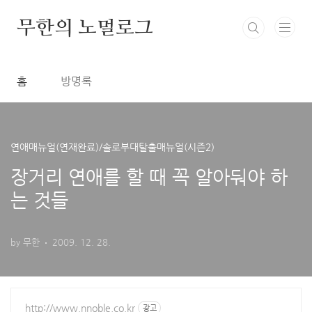
본문 바로가기
무한의 노멀로그
홈
방명록
연애매뉴얼(연재완료)/솔로부대탈출매뉴얼(시즌2)
장거리 연애를 할 때 꼭 알아둬야 하
는 것들
by 무한
2009. 12. 28.
http://www.nnoble.co.kr
광고