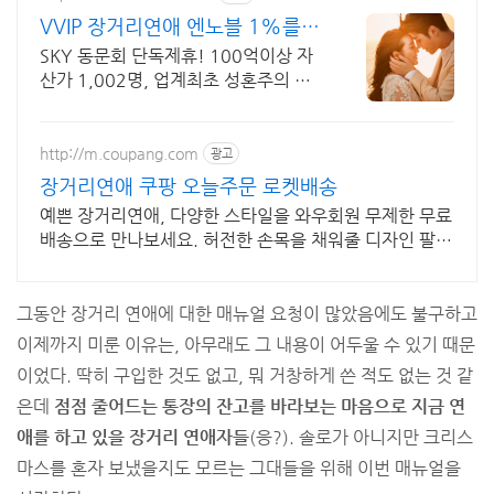
VVIP 장거리연애 엔노블 1%를
위한 상류층 결정사
SKY 동문회 단독제휴! 100억이상 자
산가 1,002명, 업계최초 성혼주의 시
행 변호사검증 회원수 공개, 전문직/엘
리트/노블레스 전문, 여성가족부장관
대상 2회수상
http://m.coupang.com
광고
장거리연애 쿠팡 오늘주문 로켓배송
예쁜 장거리연애, 다양한 스타일을 와우회원 무제한 무료
배송으로 만나보세요. 허전한 손목을 채워줄 디자인 팔
찌, 쿠팡에서 나만의 스타일을 완성하세요.
그동안 장거리 연애에 대한 매뉴얼 요청이 많았음에도 불구하고
이제까지 미룬 이유는, 아무래도 그 내용이 어두울 수 있기 때문
이었다. 딱히 구입한 것도 없고, 뭐 거창하게 쓴 적도 없는 것 같
은데
점점 줄어드는 통장의 잔고를 바라보는 마음으로 지금 연
애를 하고 있을 장거리 연애자들
(응?). 솔로가 아니지만 크리스
마스를 혼자 보냈을지도 모르는 그대들을 위해 이번 매뉴얼을