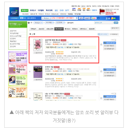
▲ 아래 책의 저자 외국분들에게는 암쏘 쏘리 벗 알러뷰 다
거짓말(응?)