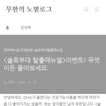
본문 바로가기
무한의 노멀로그
홈
방명록
연애매뉴얼(연재완료)/솔로부대탈출매뉴얼
<솔로부대 탈출매뉴얼>이벤트! 무엇
이든 물어보세요.
by 무한
2009. 12. 30.
안녕하세요. DHA가 들었다는 건강기능식품을 먹으며 머리가
좀 더 좋아지지는 않을까, 하는 생각중인 남자 무한입니다. <솔