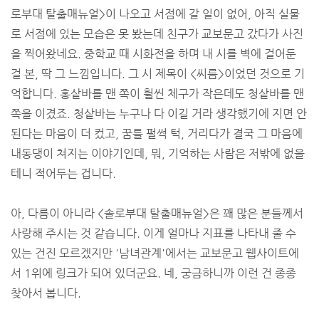
로부대 탈출매뉴얼>이 나오고 서점에 갈 일이 없어, 아직 실물
로 서점에 있는 모습은 못 봤는데 친구가 교보문고 갔다가 사진
을 찍어왔네요. 중학교 때 시화전을 하며 내 시를 벽에 걸어둔
걸 본, 딱 그 느낌입니다. 그 시 제목이 <씨름>이었던 것으로 기
억합니다. 홍샅바를 맨 쪽이 훨씬 체구가 작은데도 청샅바를 맨
쪽을 이겼죠. 청샅바는 누구나 다 이길 거라 생각했기에 지면 안
된다는 마음이 더 컸고, 꿈틀 펄썩 턱, 거리다가 결국 그 마음에
내동댕이 쳐지는 이야기인데, 뭐, 기억하는 사람은 저밖에 없을
테니 적어두는 겁니다.
아, 다름이 아니라 <솔로부대 탈출매뉴얼>은 꽤 많은 분들께서
사랑해 주시는 것 같습니다. 이게 얼마나 지표를 나타내 줄 수
있는 건진 모르겠지만 '남녀관계'에서는 교보문고 웹사이트에
서 1위에 링크가 되어 있더군요. 네, 궁금하니까 이런 건 종종
찾아서 봅니다.