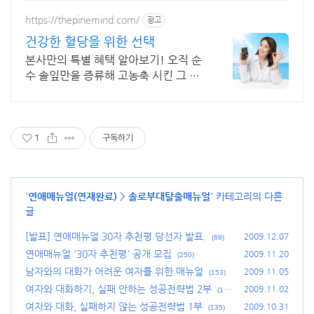
https://thepinemind.com/
광고
건강한 혈당을 위한 선택
본사만의 특별 혜택 알아보기! 오직 순
수 솔잎만을 증류해 고농축 시킨 그 제
품! 하루 3알 간편하게 건강 케어 지금
부터 시작해 보세요
1
구독하기
'
연애매뉴얼(연재완료)
>
솔로부대탈출매뉴얼
' 카테고리의 다른
글
[발표] 연애매뉴얼 30자 추천평 당선자 발표.
2009.12.07
(69)
연애매뉴얼 '30자 추천평' 공개 모집
2009.11.20
(250)
남자와의 대화가 어려운 여자를 위한 매뉴얼
2009.11.05
(153)
여자와 대화하기, 실패 안하는 성공전략법 2부
2009.11.02
(13
9)
여자와 대화, 실패하지 않는 성공전략법 1부
2009.10.31
(135)