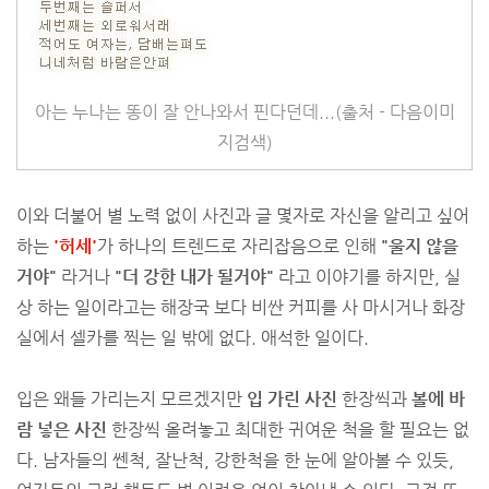
아는 누나는 똥이 잘 안나와서 핀다던데...(출처 - 다음이미
지검색)
이와 더불어 별 노력 없이 사진과 글 몇자로 자신을 알리고 싶어
하는
'허세'
가 하나의 트렌드로 자리잡음으로 인해
"울지 않을
거야"
라거나
"더 강한 내가 될거야"
라고 이야기를 하지만, 실
상 하는 일이라고는 해장국 보다 비싼 커피를 사 마시거나 화장
실에서 셀카를 찍는 일 밖에 없다. 애석한 일이다.
입은 왜들 가리는지 모르겠지만
입 가린 사진
한장씩과
볼에 바
람 넣은 사진
한장씩 올려놓고 최대한 귀여운 척을 할 필요는 없
다. 남자들의 쎈척, 잘난척, 강한척을 한 눈에 알아볼 수 있듯,