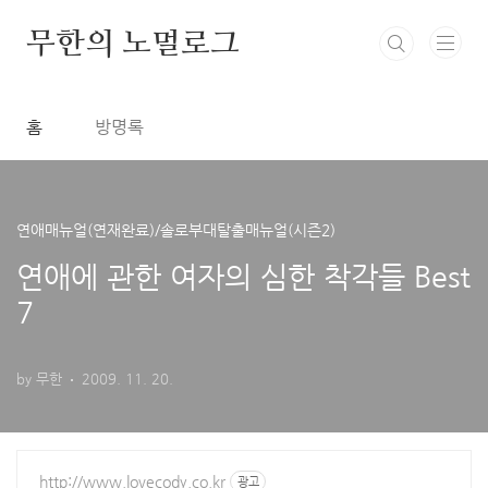
본문 바로가기
무한의 노멀로그
홈
방명록
연애매뉴얼(연재완료)/솔로부대탈출매뉴얼(시즌2)
연애에 관한 여자의 심한 착각들 Best
7
by 무한
2009. 11. 20.
http://www.lovecody.co.kr
광고