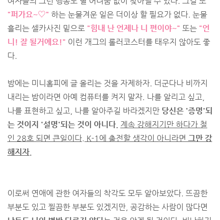
여자들의 그런 행동도 별 어려움 없이 찾아낼 수 있다. 그걸 또
"퍼가요~♡"
하는 눈물겨운 일은 더이상 할 필요가 없다. 눈물
흘리는 셀카사진 밑으로
"힘내 난 언제나 니 편이야~"
또는
"언
니! 잘 될거에요!"
이런 개그의 롤러코스터를 태우지 않아도 좋
다.
밤에는 미니홈피에 글 올리는 것을 자제하자. 더군다나 비까지
내리는 밤이라면 아예 컴퓨터를 켜지 말자. 나를 알리고 싶고,
나를 표현하고 싶고, 나를 알아주길 바라겠지만
당신은 '증명'되
는 것이지 '설명'되는 것이 아니다.
계속 강해지기만 하다가 철
인 28호 되면 큰일이다. K-1에 출전할 생각이 아니라면
그만 강
해지자.
이로써 연애에 관한 여자들의 착각도 모두 알아보았다. 뜨끔한
부분도 있고 찔끔한 부분도 있겠지만, 공감하는 사람이 많다면