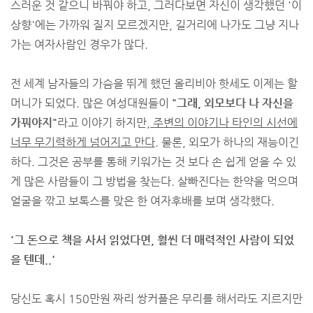
스러운 것 같으니 바꿔야 하고, 그러다보면 자신이 생각했던 '이
상향'에는 가까워 질지 모르겠지만, 길거리에 나가도 그냥 지나
가는 여자사람인 경우가 많다.
전 세계 남자들의 가슴을 뛰게 했던 올리비아 핫세도 이제는 할
머니가 되었다. 많은 여성대원들이
"그래, 외모보다 나 자신을
가꿔야지"
라고 이야기 하지만,
주변의 이야기나 타인의 시선에
너무 무기력하게 넘어지고 만다.
물론, 외모가 하나의 재능이긴
하다. 그것은 공부를 통해 키워가는 것 보다 손 쉽게 얻을 수 있
게 많은 사람들이 그 방법을 찾는다. 살빠진다는 한약을 먹으며
얼굴을 깎고 보톡스를 맞은 한 여자후배를 보며 생각했다.
'그 돈으로 책을 사서 읽었다면, 훨씬 더 매력적인 사람이 되었
을 텐데..'
당신도 혹시 150만원 짜리 쌍커플은 무리를 해서라도 지르지만