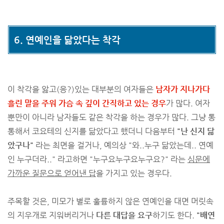
6. 연예인을 닮았다는 착각
이 착각을 앓고(응?)있는 대부분의 여자들은
남자가 지나가다
흘린 말을 주워 가슴 속 깊이 간직하고 있는 경우
가 많다. 여자
뿐만이 아니라 남자들도 같은 착각을 하는 경우가 많다. 그냥 통
통해서 코요테의 신지를 닮았다고 했더니 다음부터
"난 신지 닮
았구나"
라는 최면을 걸거나, 예의상 "와..누구 닮았는데.. 연예
인 누구더라.." 라고하면 "누구요누구요누구요?" 라는
심문에
가까운 질문으로 얻어낸 답
을 가지고 있는 경우다.
주목할 것은, 미모가 별로 훌륭하지 않은 연예인을 대면 머릿속
의 지우개로 지워버리거나
다른 대답을 요구
하기도 한다.
"배연