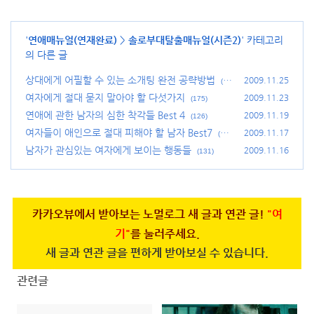
'
연애매뉴얼(연재완료)
>
솔로부대탈출매뉴얼(시즌2)
' 카테고리
의 다른 글
상대에게 어필할 수 있는 소개팅 완전 공략방법
2009.11.25
(11
8)
여자에게 절대 묻지 말아야 할 다섯가지
2009.11.23
(175)
연애에 관한 남자의 심한 착각들 Best 4
2009.11.19
(126)
여자들이 애인으로 절대 피해야 할 남자 Best7
2009.11.17
(20
1)
남자가 관심있는 여자에게 보이는 행동들
2009.11.16
(131)
카카오뷰에서 받아보는 노멀로그 새 글과 연관 글!
"여
기"
를 눌러주세요.
새 글과 연관 글을 편하게 받아보실 수 있습니다.
관련글