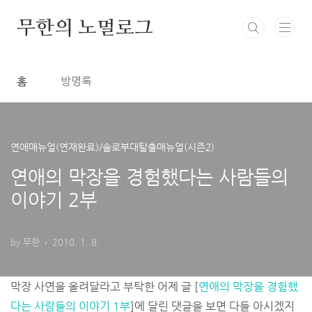
본문 바로가기
무한의 노멀로그
홈
방명록
연애매뉴얼(연재완료)/솔로부대탈출매뉴얼(시즌2)
연애의 막장을 경험했다는 사람들의
이야기 2부
by 무한
2010. 1. 8.
막장 사연을 올려달라고 부탁한 어제 글 [
연애의 막장을 경험했
다는 사람들의 이야기 1부
]에 달린 댓글을 보면 다들 아시겠지