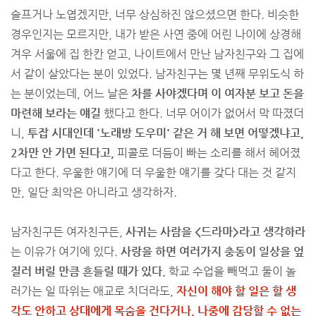
슬프거나 노엽겠지만, 너무 상심하진 않으셨으면 한다. 비슷한
경우인지는 모르지만, 내가 받은 사연 중에 어린 나이에 상경해
겨우 서울에 집 한칸 얻고, 나이트에서 만난 남자친구와 그 집에
서 같이 살았다는 분이 있었다. 남자친구는 몇 년째 무위도식 하
는 분이었는데, 어느 날은
차를 사야겠다며 이 여자분 보고 돈을
마련해 보라는 얘길
했다고 한다. 너무 어이가 없어서 막 따졌더
니,
투잡 시대인데 '노래방 도우미' 같은 거 해 보면 어떻겠냐고,
2차만 안 가면 된다고,
피콜로 더듬이 빠는 소리를 해서 헤어졌
다고 한다. 우울한 얘기에 더 우울한 얘기를 갖다 대는 것 같지
만, 일단 최악은 아니라고 생각하자.
남자친구든 여자친구든,
사귀는 사람을 <드라마>라고 생각하라
는 이유가 여기에 있다.
사랑을 하면 여러가지 충동이 일상을 엎
질러 버릴 만큼 흔들릴 때가 있다.
학교 수업을 빼먹고 둘이 놀
러가는 일 따위는 애교로 치더라도,
자신이 해야 할 일은 할 생
각도 안하고 상대에게 목숨을 건다거나, 나중에 감당할 수 없는