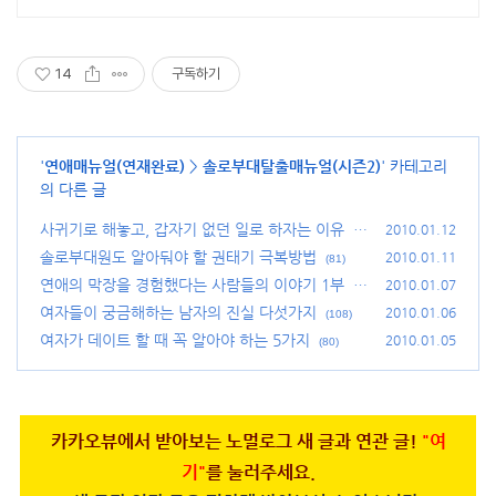
14
구독하기
'
연애매뉴얼(연재완료)
>
솔로부대탈출매뉴얼(시즌2)
' 카테고리
의 다른 글
사귀기로 해놓고, 갑자기 없던 일로 하자는 이유
2010.01.12
(9
8)
솔로부대원도 알아둬야 할 권태기 극복방법
2010.01.11
(81)
연애의 막장을 경험했다는 사람들의 이야기 1부
2010.01.07
(1
07)
여자들이 궁금해하는 남자의 진실 다섯가지
2010.01.06
(108)
여자가 데이트 할 때 꼭 알아야 하는 5가지
2010.01.05
(80)
카카오뷰에서 받아보는 노멀로그 새 글과 연관 글!
"여
기"
를 눌러주세요.