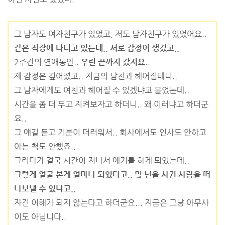
그 남자도 여자친구가 있었고, 저도 남자친구가 있었어요..
같은 직장에 다니고 있는데.. 서로 감정이 생겼고..
2주간의 연애동안..
우린 끝까지 갔지요
..
제 감정은 깊어졌고.. 지금의 남친과 헤어질테니..
그 남자에게도 여친과 헤어질 수 있겠냐고 물었는데..
시간을 좀 더 두고 지켜보자고 하더니.. 왜 이러냐고 하더군
요..
그 얘길 듣고 기분이 더러워서.. 회사에서도 인사도 안하고
아는 척도 안했죠..
그러다가 결국 시간이 지나서 얘기를 하게 되었는데..
그렇게 얼굴 본게 얼마나 되었다고.. 몇 년을 사귄 사람을 떠
나보낼 수 있냐고..
자긴 이해가 되지 않는다고 하더군요... 지금은 그냥 아무사
이도 아닙니다..