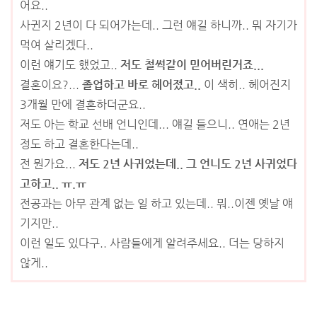
어요..
사귄지 2년이 다 되어가는데.. 그런 얘길 하니까.. 뭐 자기가
먹여 살리겠다..
이런 얘기도 했었고..
저도 철썩같이 믿어버린거죠...
결혼이요?...
졸업하고 바로 헤어졌고..
이 색히.. 헤어진지
3개월 만에 결혼하더군요..
저도 아는 학교 선배 언니인데... 얘길 들으니.. 연애는 2년
정도 하고 결혼한다는데..
전 뭔가요...
저도 2년 사귀었는데.. 그 언니도 2년 사귀었다
고하고.. ㅠ.ㅠ
전공과는 아무 관계 없는 일 하고 있는데.. 뭐..이젠 옛날 얘
기지만..
이런 일도 있다구.. 사람들에게 알려주세요.. 더는 당하지
않게..