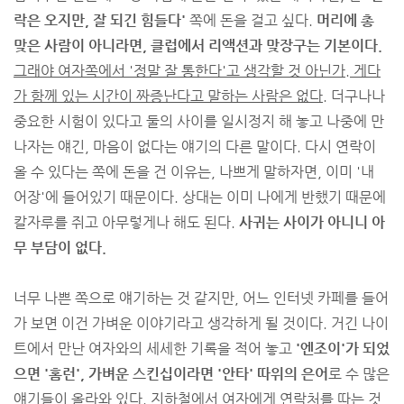
락은 오지만, 잘 되긴 힘들다'
쪽에 돈을 걸고 싶다.
머리에 총
맞은 사람이 아니라면, 클럽에서 리액션과 맞장구는 기본이다.
그래야 여자쪽에서 '정말 잘 통한다'고 생각할 것 아닌가. 게다
가 함께 있는 시간이 짜증난다고 말하는 사람은 없다.
더구나나
중요한 시험이 있다고 둘의 사이를 일시정지 해 놓고 나중에 만
나자는 얘긴, 마음이 없다는 얘기의 다른 말이다. 다시 연락이
올 수 있다는 쪽에 돈을 건 이유는, 나쁘게 말하자면, 이미 '내
어장'에 들어있기 때문이다. 상대는 이미 나에게 반했기 때문에
칼자루를 쥐고 아무렇게나 해도 된다.
사귀는 사이가 아니니 아
무 부담이 없다.
너무 나쁜 쪽으로 얘기하는 것 같지만, 어느 인터넷 카페를 들어
가 보면 이건 가벼운 이야기라고 생각하게 될 것이다. 거긴 나이
트에서 만난 여자와의 세세한 기록을 적어 놓고
'엔조이'가 되었
으면 '홈런', 가벼운 스킨십이라면 '안타' 따위의 은어
로 수 많은
얘기들이 올라와 있다.
지하철에서 여자에게 연락처를 따는 것