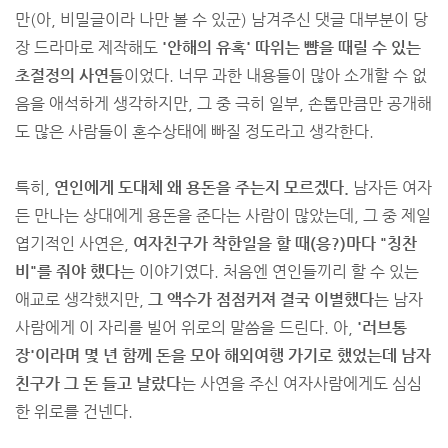
만(아, 비밀글이라 나만 볼 수 있군) 남겨주신 댓글 대부분이 당
장 드라마로 제작해도
'안해의 유혹' 따위는 뺨을 때릴 수 있는
초절정의 사연들
이었다. 너무 과한 내용들이 많아 소개할 수 없
음을 애석하게 생각하지만, 그 중 극히 일부, 손톱만큼만 공개해
도 많은 사람들이 혼수상태에 빠질 정도라고 생각한다.
특히,
연인에게 도대체 왜 용돈을 주는지 모르겠다.
남자든 여자
든 만나는 상대에게 용돈을 준다는 사람이 많았는데, 그 중 제일
엽기적인 사연은,
여자친구가 착한일을 할 때(응?)마다 "칭찬
비"를 줘야 했다
는 이야기였다. 처음엔 연인들끼리 할 수 있는
애교로 생각했지만,
그 액수가 점점커져 결국 이별했다
는 남자
사람에게 이 자리를 빌어 위로의 말씀을 드린다. 아,
'러브통
장'이라며 몇 년 함께 돈을 모아 해외여행 가기로 했었는데 남자
친구가 그 돈 들고 날랐다
는 사연을 주신 여자사람에게도 심심
한 위로를 건넨다.