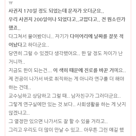
ㅠ
사귄지 170일 정도 되었는데 문자가 오더군요..
우리 사귄지 200일이나 되었다고..고맙다고.. 전 뭔소린가
했죠..
다그쳐서 물어봤더니.. 자기가
다이어리에 날짜를 잘못 적
어놨다
고 하더군요..
당연히 그럴 수 있겠다 생각했어요.. 한 달 정도 차이가 난
거니까..
지금도 한이 되는건...
이 색히 때문에 진로를 바꾼 거
예요..
제 전공이 나가서 바로 취직하는 게 아니라 연구를 더 해야
하는 건데..
교수님하고 상담하고 그럴 때.. 남자친구가 그러더군요..
그렇게 연구실에만 있는 것 보다.. 사회생활을 하는 게 낫지
않겠냐고..
그 열정만 있으면 나가서도 잘 할 수 있을 거라고..
그리고 우리도 더 많이 만날 수 있고.. 아무튼 그런 얘길 했