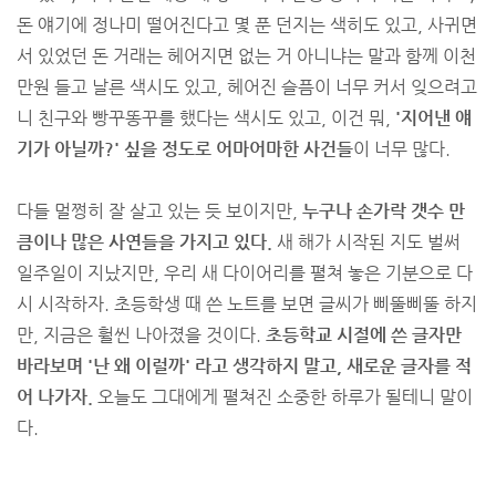
돈 얘기에 정나미 떨어진다고 몇 푼 던지는 색히도 있고, 사귀면
서 있었던 돈 거래는 헤어지면 없는 거 아니냐는 말과 함께 이천
만원 들고 날른 색시도 있고, 헤어진 슬픔이 너무 커서 잊으려고
니 친구와 빵꾸똥꾸를 했다는 색시도 있고, 이건 뭐,
'지어낸 얘
기가 아닐까?' 싶을 정도로 어마어마한 사건들
이 너무 많다.
다들 멀쩡히 잘 살고 있는 듯 보이지만,
누구나 손가락 갯수 만
큼이나 많은 사연들을 가지고 있다.
새 해가 시작된 지도 벌써
일주일이 지났지만, 우리 새 다이어리를 펼쳐 놓은 기분으로 다
시 시작하자. 초등학생 때 쓴 노트를 보면 글씨가 삐뚤삐뚤 하지
만, 지금은 훨씬 나아졌을 것이다.
초등학교 시절에 쓴 글자만
바라보며 '난 왜 이럴까' 라고 생각하지 말고, 새로운 글자를 적
어 나가자.
오늘도 그대에게 펼쳐진 소중한 하루가 될테니 말이
다.