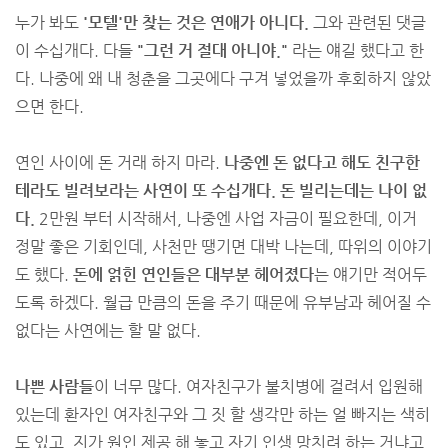
누가 봐도
'모텔'만 찾는 것은 연애가 아니다.
그와 관련된 댓글
이 수십개다. 다들
"그런 거 절대 아니야."
라는 얘길 했다고 한
다. 나중에 왜 내 청춘을 그곳에다 구겨 넣었을까 후회하지 않았
으면 한다.
연인 사이에 돈 거래 하지 마라.
나중엔 돈 없다고 해도 친구한
테라도 빌려보라는 사연이 또 수십개다. 돈 빌리는데는 나이 없
다.
2만원 부터 시작해서, 나중엔 사업 자금이 필요한데, 이거
정말 좋은 기회인데, 사천만 땡기면 대박 나는데, 따위의 이야기
도 했다.
돈에 얽힌 연인들은 대부분 헤어졌다
는 얘기만 적어두
도록 하겠다. 월급 만큼의 돈을 주기 때문에 유부남과 헤어질 수
없다는 사연에는 할 말 없다.
나쁜 사람들
이 너무 많다. 여자친구가 불치병에 걸려서 입원해
있는데 환자인 여자친구와 그 짓 할 생각만 하는 얼 빠지는 색히
도 있고, 지가 원인 제공 해 놓고 자기 인생 망치려 하는 거냐고,