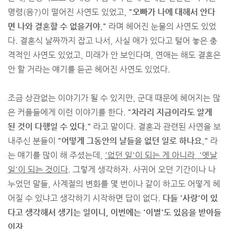
명령(응?)이 떨어진 사연도 있었고,
"오빠가 나에 대해서 안다
면 나와 결혼할 수 없을거야."
라며 헤어진 눈물의 사연도 있었
다. 결혼식 날짜까지 잡고 나서, 사실 애가 있다고 털어 놓은 충
격적인 사연도 있었고, 미래가 안 보인다며, 연애는 해도 결혼은
안 할 거라는 얘기를 듣곤 헤어진 사연도 있었다.
조금 상관없는 이야기가 될 수 있지만, 군대 때문에 헤어지는 많
은 커플들에게 이런 이야기를 한다.
"차라리 지금이라도 알게
된 것이 다행일 수 있다."
라고 말이다. 결혼과 관련된 사연을 보
내주신 분들이
"어떻게 그동안의 날들을 없던 일로 하나요."
라
는 얘기를 많이 해 주셨는데,
'없던 일'이 되는 게 아니라, '옛날
일'이 되는 것이다.
그렇게 생각하자. 사귀어 오던 기간이나 나
누었던 말들, 사계절의 변화를 몇 번이나 같이 하고도 어떻게 헤
어질 수 있냐고 생각하기 시작하면 답이 없다.
다들 '사랑'이 있
다고 생각해서 생기는 일이니, 이번에는 '이별'도 있음을 받아들
이자.