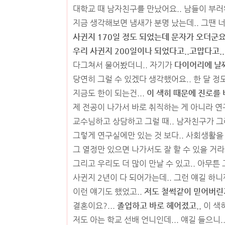
대학교 때 남자친구를 만났어요.. 남들이 부러워
지금 생각해보면 냄새가 분명 났는데.. 그땐 너
사귄지 170일 정도 되었는데 문자가 오더군요
우리 사귄지 200일이나 되었다고..고맙다고..
다그쳐서 물어봤더니.. 자기가
다이어리에 날
당연히 그럴 수 있겠다 생각했어요.. 한 달 정도
지금도 한이 되는건...
이 색히 때문에 진로를 
제 전공이 나가서 바로 취직하는 게 아니라 연구
교수님하고 상담하고 그럴 때.. 남자친구가 그
그렇게 연구실에만 있는 것 보다.. 사회생활을 
그 열정만 있으면 나가서도 잘 할 수 있을 거라
그리고 우리도 더 많이 만날 수 있고.. 아무튼 
사귄지 2년이 다 되어가는데.. 그런 얘길 하니까
이런 얘기도 했었고..
저도 철썩같이 믿어버린거
결혼이요?...
졸업하고 바로 헤어졌고..
이 색
저도 아는 학교 선배 언니인데... 얘길 들으니.