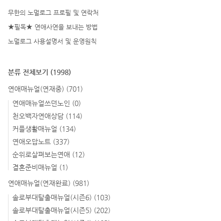
무한의 노멀로그 프로필 및 연락처
★필독★ 연애사연을 보내는 방법
노멀로그 사용설명서 및 운영원칙
분류 전체보기
(1998)
연애매뉴얼(연재중)
(701)
연애매뉴얼쓰던노인
(0)
천오백자연애상담
(114)
커플생활매뉴얼
(134)
연애오답노트
(337)
순위로살펴보는연애
(12)
결혼준비매뉴얼
(1)
연애매뉴얼(연재완료)
(981)
솔로부대탈출매뉴얼(시즌6)
(103)
솔로부대탈출매뉴얼(시즌5)
(202)