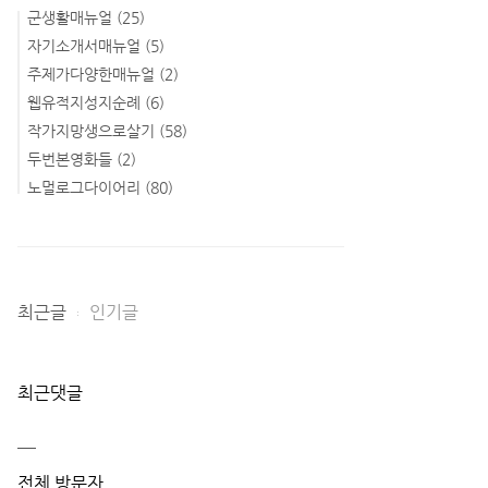
군생활매뉴얼
(25)
자기소개서매뉴얼
(5)
주제가다양한매뉴얼
(2)
웹유적지성지순례
(6)
작가지망생으로살기
(58)
두번본영화들
(2)
노멀로그다이어리
(80)
최근글
인기글
최근댓글
전체 방문자