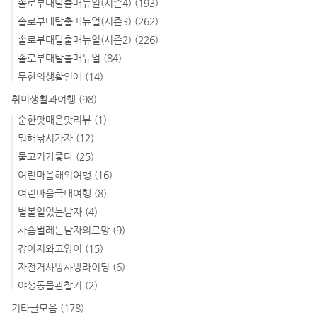
솔로부대탈출매뉴얼(시즌4)
(193)
솔로부대탈출매뉴얼(시즌3)
(262)
솔로부대탈출매뉴얼(시즌2)
(226)
솔로부대탈출매뉴얼
(84)
무한의생활연애
(14)
취미생활과여행
(98)
순한맛매운맛리뷰
(1)
뭐해낚시가자
(12)
물고기가좋다
(25)
여린마음해외여행
(16)
여린마음국내여행
(8)
별볼일있는남자
(4)
사슴벌레는남자의로망
(9)
강아지와고양이
(15)
자전거샤방샤방라이딩
(6)
야생동물관찰기
(2)
기타글모음
(178)