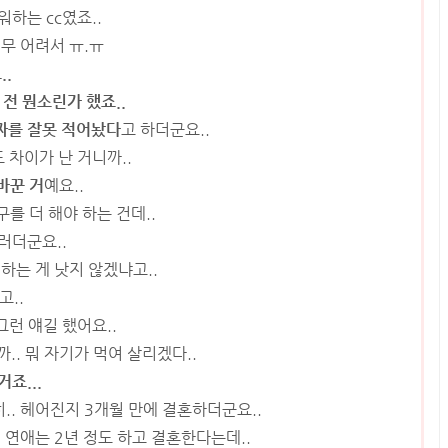
하는 cc였죠..
무 어려서 ㅠ.ㅠ
..
 전 뭔소린가 했죠..
짜를 잘못 적어놨다
고 하더군요..
 차이가 난 거니까..
바꾼 거
예요..
를 더 해야 하는 건데..
러더군요..
하는 게 낫지 않겠냐고..
고..
그런 얘길 했어요..
.. 뭐 자기가 먹여 살리겠다..
죠...
히.. 헤어진지 3개월 만에 결혼하더군요..
. 연애는 2년 정도 하고 결혼한다는데..