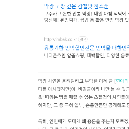
막장 쿠팡 깊은 감칠맛 한스푼
구수하고 찐한 전통 막장! 내일 아침 식탁에
당신께! 된장찌개, 쌈밥 등 활용 만점 막장 
http://imbak.co.kr
광고
유통기한 임박할인전문 임박몰 대한민
네티즌추천 알뜰쇼핑, 대박할인, 다양한 음료
막장 사연을 올려달라고 부탁한 어제 글 [
연애의
다들 아시겠지만(아, 비밀글이라 나만 볼 수 있
혹' 따위는 뺨을 때릴 수 있는 초절정의 사연들
이
하지만, 그 중 극히 일부, 손톱만큼만 공개해도
특히,
연인에게 도대체 왜 용돈을 주는지 모르겠