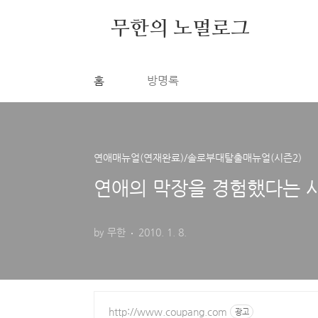
본문 바로가기
무한의 노멀로그
홈
방명록
연애매뉴얼(연재완료)/솔로부대탈출매뉴얼(시즌2)
연애의 막장을 경험했다는 
by 무한
2010. 1. 8.
http://www.coupang.com
광고