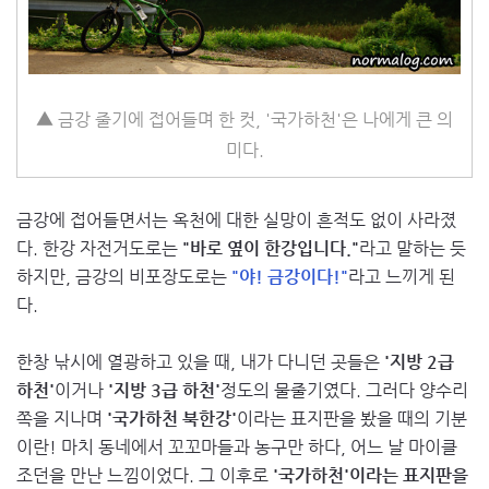
▲ 금강 줄기에 접어들며 한 컷, '국가하천'은 나에게 큰 의
미다.
금강에 접어들면서는 옥천에 대한 실망이 흔적도 없이 사라졌
다. 한강 자전거도로는
"바로 옆이 한강입니다."
라고 말하는 듯
하지만, 금강의 비포장도로는
"야! 금강이다!"
라고 느끼게 된
다.
한창 낚시에 열광하고 있을 때, 내가 다니던 곳들은
'지방 2급
하천'
이거나
'지방 3급 하천'
정도의 물줄기였다. 그러다 양수리
쪽을 지나며
'국가하천 북한강'
이라는 표지판을 봤을 때의 기분
이란! 마치 동네에서 꼬꼬마들과 농구만 하다, 어느 날 마이클
조던을 만난 느낌이었다. 그 이후로
'국가하천'이라는 표지판을