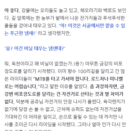
아 좋다.
강물에는 오리들도 놀고 있고, 해오라기와 백로도 보인
다. 길 앞쪽에는 한 농부가 밭에서 나온 잔가지들과 푸석푸석한
풀들을 걷어내 태우고 있다.
'아! 이것은 시골에서만 맡을 수 있
는 푸근한 냄새!'
라고 생각했지만,
'응? 이건 비닐 태우는 냄샌데?'
뭐, 옥천이라고 왜 비닐이 없겠는가.(응?) 아무튼 금강의 비포
장도로를 달리기 시작했다. 이미 향수 100리길을 달리고 간 많
은 라이더들이
"MTB를 타고 가셔야 합니다. 로드차나 미니벨
로는 어렵습니다."
라고 말한 이유를 알았다.
좀 과장하자면, 금
강변 비포장도로를 달리는 건 자전거로 산타는 것과 별 차이가
없다.
덕분에 공쥬님 자전거의 안장 나사가 풀렸다. 육각렌치가
없기에 당장 손 볼 수 없고, 근처에 슈퍼도 없는데 자전거샵을
기대하긴 더 어려운 일이고, 손으로 돌릴 수 있는 데 까지만 나
사를 조이곤 다시 라이딩을 시작했다. 그러나 얼마 안가 다시 안