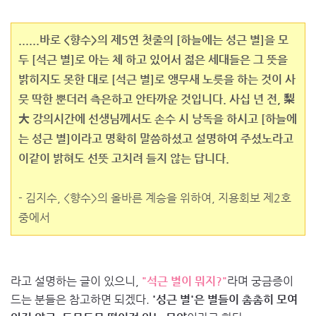
......바로 <향수>의 제5연 첫줄의 [하늘에는 성근 별]을 모
두 [석근 별]로 아는 체 하고 있어서 젊은 세대들은 그 뜻을
밝히지도 못한 대로 [석근 별]로 앵무새 노릇을 하는 것이 사
뭇 딱한 뿐더러 측은하고 안타까운 것입니다. 사십 년 전, 梨
大 강의시간에 선생님께서도 손수 시 낭독을 하시고 [하늘에
는 성근 별]이라고 명확히 말씀하셨고 설명하여 주셨노라고
이같이 밝혀도 선뜻 고치려 들지 않는 답니다.
- 김지수, <향수>의 올바른 계승을 위하여, 지용회보 제2호
중에서
라고 설명하는 글이 있으니,
"석근 별이 뭐지?"
라며 궁금증이
드는 분들은 참고하면 되겠다.
'성근 별'은 별들이 촘촘히 모여