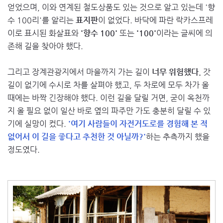
얻었으며, 이와 연계된 철도상품도 있는 것으로 알고 있는데 '향
수 100리'를 알리는
표지판
이 없었다. 바닥에 파란 락카스프레
이로 표시된 화살표와
'향수 100'
또는
'100'
이라는 글씨에 의
존해 길을 찾아야 했다.
그리고 장계관광지에서 마을까지 가는 길이
너무 위험했다.
갓
길이 없기에 수시로 차를 살펴야 했고, 두 차로에 모두 차가 올
때에는 바짝 긴장해야 했다. 이런 길을 달릴 거면, 굳이 옥천까
지 올 필요 없이 일산 바로 옆의 파주만 가도 충분히 달릴 수 있
기에 실망이 컸다.
'여기 사람들이 자전거도로를 경험해 본 적
없어서 이 길을 좋다고 추천한 것 아닐까?'
하는 추측까지 했을
정도였다.