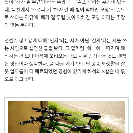
뜻이 '해가 질 무렵'이라는 주장과 '구슬프게'라는 주장이 있는
데, 옥천에서 '해설피'가
'해가 질 때 빛이 약해진 모양'
의 뜻으
로 쓰이는 까닭에 '해가 질 무렵 빛이 약해진 모양'이라는 주장
이 맞는 듯하다.
언젠가 정지용에 대해
'인지'되는 시가 아닌 '감지'되는 시를 쓰
는 시인
으로 설명한 글을 봤다. 그 말처럼, 하나하나 따지며 해
석하는 것 보다 마음에 울려오는 대로 시를 감상하는 것도 괜찮
은 방법이라 생각한다. 좀 다른 얘기지만, 난 종종
노랫말을 잘
못 알아들어 더 매료되었던 경험
이 있기에 해석의 8할은 내 몫
으로 하고 싶다.