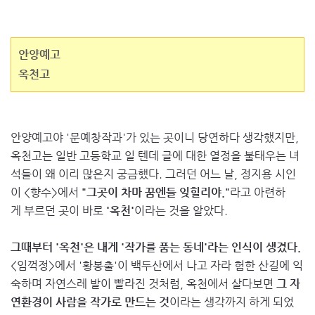
안양예고
옥천고
안양예고야 '문예창작과'가 있는 곳이니 당연하다 생각했지만,
옥천고는 일반 고등학교 일 텐데 글에 대한 열정을 불태우는 녀
석들이 왜 이리 많은지 궁금했다. 그러던 어느 날, 정지용 시인
이 <향수>에서
"그곳이 차마 꿈엔들 잊힐리야."
라고 아련하
게 부르던 곳이 바로
'옥천'
이라는 것을 알았다.
그때부터 '옥천'은 내게 '작가를 품는 동네'라는 인식이 생겼다.
<임꺽정>에서 '황봉출'이 백두산에서 나고 자라 험한 산길에 익
숙하며 자연스레 발이 빨라진 것처럼, 옥천에서 살다보면
그 자
연환경이 사람을 작가로 만드는 것
이라는 생각까지 하게 되었