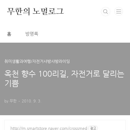
본문 바로가기
무한의 노멀로그
홈
방명록
취미생활과여행/자전거샤방샤방라이딩
옥천 향수 100리길, 자전거로 달리는
기쁨
by 무한
2010. 9. 3.
http://m.smartstore.naver.com/crossmed
광고