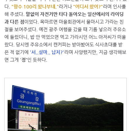
다.
"향수 100리 왔나부네."
라거나
"어디서 왔어?"
라며 인사를
해 주셨다.
말없이 자전거만 타다 돌아오는 일산에서의 라이딩
과 다른 점
이었다. 목마르면 마을회관에서 물마시고 가라는 친
절을 보여주셨다. 예전 광주 여행을 갔을 때 기름 넣으러 주유소
에 들렀더니, 밥 안 먹었으면 먹고 가라시던 어느 아저씨가 떠올
랐다. 당시엔 주유소에서 캔커피는 받아봤어도 식사초대를 받
은 적 없기에
'서..설마.. 납치?'
라며 사양했지만, 지금 생각해보
면 그게 '
정'
인 듯하다.