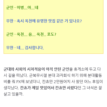
군인 - 이병...아...네
무한 - 혹시 옥천에 유명한 맛집 같은 거 있나요?
군인 - 옥천... 음... 옥천.. 포도?
무한 - 네... 감사합니다.
군대와 사회의 시차적응이 아직 안된 군인
을 휴게소에 두고 다
시 길을 떠났다. 군복무시절 분대 과자회식 하기 위해 분대활동
비를 줘 PX에 보냈더니, 칸쵸만 2만원어치 사 왔던 어느 후임이
생각났다.
칸쵸가 제일 맛있어서 칸쵸만 사왔다
던 그 녀석은 잘
살고 있을까.