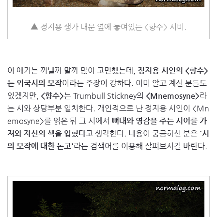
▲ 정지용 생가 대문 옆에 놓여있는 <향수> 시비.
이 얘기는 꺼낼까 말까 많이 고민했는데,
정지용 시인의 <향수>
는 외국시의 모작
이라는 주장이 강하다. 이미 알고 계신 분들도
있겠지만,
<향수>
는 Trumbull Stickney의
<Mnemosyne>
라
는 시와 상당부분 일치한다. 개인적으로 난 정지용 시인이 <Mn
emosyne>를 읽은 뒤 그 시에서
뼈대와 영감을 주는 시어를 가
져와 자신의 색을 입혔다
고 생각한다. 내용이 궁금하신 분은
'시
의 모작에 대한 논고'
라는 검색어를 이용해 살펴보시길 바란다.