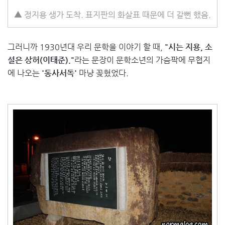
▲ 정지용 생가 도착. 표지판의 화살표 때문에 더 갈뻔 했음.
그러니까 1930년대 우리 문학을 이야기 할 때,
"시는 지용, 소
설은 상허(이태준)."
라는 문장이 문학소년의 가슴팍에 무협지
에 나오는
'동사서독'
마냥 꽂혔었다.