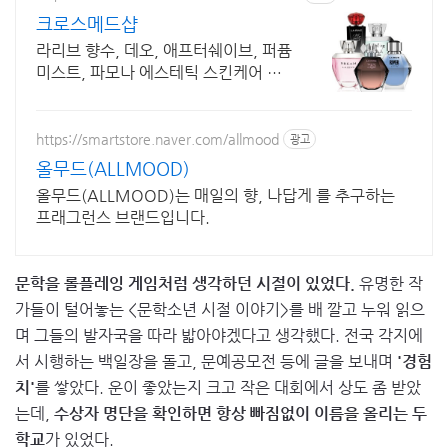
크로스메드샵
라리브 향수, 데오, 애프터쉐이브, 퍼퓸
미스트, 파모나 에스테틱 스킨케어 직
영몰
https://smartstore.naver.com/allmood
광고
올무드(ALLMOOD)
올무드(ALLMOOD)는 매일의 향, 나답게 를 추구하는
프래그런스 브랜드입니다.
문학을 롤플레잉 게임처럼 생각하던 시절이 있었다.
유명한 작
가들이 털어놓는 <문학소년 시절 이야기>를 배 깔고 누워 읽으
며 그들의 발자국을 따라 밟아야겠다고 생각했다. 전국 각지에
서 시행하는 백일장을 돌고, 문예공모전 등에 글을 보내며
'경험
치'
를 쌓았다. 운이 좋았는지 크고 작은 대회에서 상도 좀 받았
는데,
수상자 명단을 확인하면 항상 빠짐없이 이름을 올리는 두
학교
가 있었다.