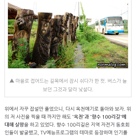
▲ 마을로 접어드는 길목에서 잠시 쉬다가 한 컷. 버스가 늘
보던 그것과 달라 낯설다.
위에서 자꾸 잡설만 풀었으니, 다시 옥천얘기로 돌아와 보자. 위
의 저 사진을 찍을 때 까지만 해도
'옥천'과 '향수 100리길'에
대해 실망
을 하고 있었다. 향수 100리길은 지역 자전거 동호회
인들이 발굴했고, TV예능프로그램의 테마로 등장하며 인기를