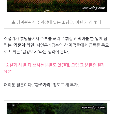
▲ 장계관광지 주차장에 있는 조형물. 이런 거 참 좋다.
소설가가 흙탕물에서 수초를 허리로 휘감고 먹이를 한 입에 삼
키는
'가물치'
라면, 시인은 1급수의 찬 계곡물에서 급류를 몸으
로 느끼는
'금강모치'
라는 생각이 든다.
"소설과 시 둘 다 쓰시는 분들도 있던데, 그럼 그 분들은 뭔가
요?"
어려운 질문이다.
'황쏘가리'
정도로 해 두자.