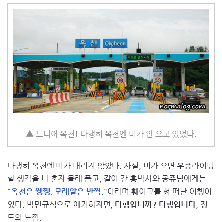
▲ 드디어 옥천! 다행히 옥천엔 비가 안 오고 있었다.
다행히 옥천엔 비가 내리지 않았다. 사실, 비가 오면 우중라이딩
할 생각을 나 혼자 몰래 품고, 같이 간 홍박사와 공쥬님에게는
"옥천은 쨍쨍. 모래알은 반짝."
이라며 훼이크를 써 떠난 여행이
었다. 박민규식으로 얘기하자면,
다행입니까? 다행입니다
, 정
도의 느낌.