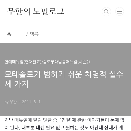
본문 바로가기
무한의 노멀로그
홈
방명록
연애매뉴얼(연재완료)/솔로부대탈출매뉴얼(시즌2)
모태솔로가 범하기 쉬운 치명적 실수
세 가지
by 무한
2011. 3. 1.
지난 매뉴얼에 달린 댓글 중,
'친절'
에 관한 이야기들이 눈에 많
이 띈다. 대부분
내겐 필요 없고 원하는 것도 아닌데 상대가 계