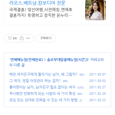
라오스,베트남,캄보디아 전문
국제결혼! 맞선여행,사전매칭,연애후
결혼까지! 투명하고 정직한 온누리국
제결혼 카카오톡으로 교제 후 현지 방
문, 베트남, 라오스, 캄보디아등. 미끼
여성 없는 곳
66
구독하기
'
연애매뉴얼(연재완료)
>
솔로부대탈출매뉴얼(시즌2)
' 카테고리
의 다른 글
예전 여자친구에게 돌아가는 남자, 왜 그럴까?
2011.03.07
(91)
그 여자, 정말 어장관리 하는 걸까?
2011.03.02
(86)
좋아한다는 남자, 남자친구 필요 없다는 여자
2011.02.27
(121)
짝사랑만 반복하게 되는 사람의 세 가지 특징
2011.02.25
(80)
관심 있는 상대와 친해질 수 있는 세 가지 방법
2011.02.22
(10
0)