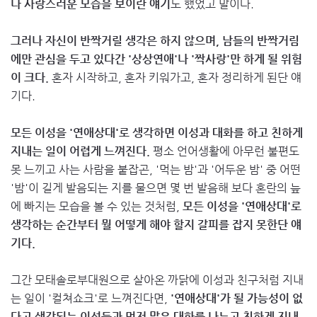
나 사랑스러운 모습을 보이란 얘기
도 했었고 말이다.
그러나 자신이 반짝거릴 생각은 하지 않으며, 남들의 반짝거림
에만 관심을 두고 있다간 '상상연애'나 '짝사랑'만 하게 될 위험
이 크다.
혼자 시작하고, 혼자 키워가고, 혼자 정리하게 된단 얘
기다.
모든 이성을 '연애상대'로 생각하면 이성과 대화를 하고 친하게
지내는 일이 어렵게 느껴진다.
평소 언어생활에 아무런 불편도
못 느끼고 사는 사람을 붙잡곤, '먹는 밤'과 '어두운 밤' 중 어떤
'밤'이 길게 발음되는 지를 물으면 몇 번 발음해 보다 혼란의 늪
에 빠지는 모습을 볼 수 있는 것처럼,
모든 이성을 '연애상대'로
생각하는 순간부터 뭘 어떻게 해야 할지 갈피를 잡지 못한단 얘
기다.
그간 모태솔로부대원으로 살아온 까닭에 이성과 친구처럼 지내
는 일이 '컬쳐쇼크'로 느껴진다면,
'연애상대'가 될 가능성이 없
다고 생각되는 이성들과 먼저 많은 대화를 나누고 친하게 지내