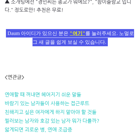
▲ 소개팅에선 "경민씨는 종교가 뭐에요?", "참이슬람교 입니
다." 정도로만! 추천은 무료!
Daum 아이디가 있으신 분은
"여기"
를 눌러주세요. 노멀로
그 새 글을 쉽게 보실 수 있습니다.
<연관글>
연애할 때 꺼내면 헤어지기 쉬운 말들
바람기 있는 남자들이 사용하는 접근루트
친해지고 싶은 여자에게 하지 말아야 할 것들
찔러보는 남자와 호감 있는 남자 뭐가 다를까?
앓게되면 괴로운 병, 연애 조급증