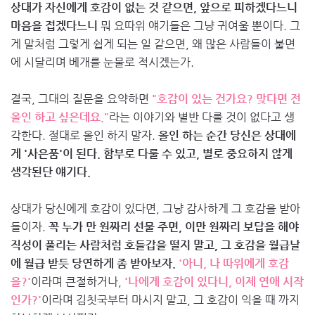
상대가 자신에게 호감이 없는 것 같으면, 앞으로 피하겠다느니
마음을 접겠다느니
뭐 요따위 얘기들은 그냥 귀여울 뿐이다. 그
게 말처럼 그렇게 쉽게 되는 일 같으면, 왜 많은 사람들이 불면
에 시달리며 베개를 눈물로 적시겠는가.
결국, 그대의 질문을 요약하면
"호감이 있는 건가요? 맞다면 전
올인 하고 싶은데요."
라는 이야기와 별반 다를 것이 없다고 생
각한다. 절대로 올인 하지 말자.
올인 하는 순간 당신은 상대에
게 '사은품'이 된다. 함부로 다룰 수 있고, 별로 중요하지 않게
생각된단 얘기다.
상대가 당신에게 호감이 있다면, 그냥 감사하게 그 호감을 받아
들이자.
꼭 누가 만 원짜리 선물 주면, 이만 원짜리 보답을 해야
직성이 풀리는 사람처럼 호들갑을 떨지 말고, 그 호감을 월급날
에 월급 받듯 당연하게 좀 받아보자.
'아니, 나 따위에게 호감
을?'
이라며 큰절하거나,
'나에게 호감이 있다니, 이제 연애 시작
인가?'
이라며 김칫국부터 마시지 말고, 그 호감이 익을 때 까지