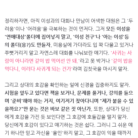
정리하자면, 아직 이성과의 대화나 만남이 어색한 대원은 그 '두
려움'이나 '어려움'을 극복하는 것이 먼저다. 그저
모든 이성을
'연애대상'폴더에 집어넣지 말고, '이성 친구'나 '아는 이성'등
의 폴더(응?)도 만들자.
미용실에 가더라도 입 꽉 다물고 있거나
쭈뼛거리지 말고 자연스레 대화를 나눠보란 얘기다.
'사귀는 사
람이 아니라면 같이 밥 먹어선 안 돼.'
라고 못 박거나
'같이 밥을
먹다니, 이러다 사귀게 되는 건가'
라며 김칫국을 마시지 말자.
그리고 상대의 호감을 확인하는 일에 신경을 집중하지도 말자.
시험을 앞두고 있다면 책을 보거나, 문제를 풀거나, 강의를 들으
며 '준비'해야 하는 거지, 여기저기 찾아다니며 "제가 붙을 수 있
을까요?"만 묻는 것은 바보 같은 짓 아닌가.
또한, 상대가 당신
에게 호감을 가진 듯 보인다면 그 호감에 호들갑을 떨지 말자.
당신에게 호감이 있다고 얘기하는 것은 쉽다. 그러니 그 쉬운 얘
기 하나만 믿고 자신을 '올인'하지 말고, 그 호감이 익을 때까지