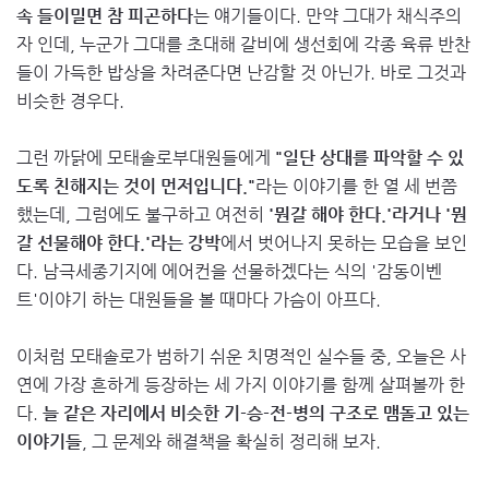
속 들이밀면 참 피곤하다
는 얘기들이다. 만약 그대가 채식주의
자 인데, 누군가 그대를 초대해 갈비에 생선회에 각종 육류 반찬
들이 가득한 밥상을 차려준다면 난감할 것 아닌가. 바로 그것과
비슷한 경우다.
그런 까닭에 모태솔로부대원들에게
"일단 상대를 파악할 수 있
도록 친해지는 것이 먼저입니다."
라는 이야기를 한 열 세 번쯤
했는데, 그럼에도 불구하고 여전히
'뭔갈 해야 한다.'라거나 '뭔
갈 선물해야 한다.'라는 강박
에서 벗어나지 못하는 모습을 보인
다. 남극세종기지에 에어컨을 선물하겠다는 식의 '감동이벤
트'이야기 하는 대원들을 볼 때마다 가슴이 아프다.
이처럼 모태솔로가 범하기 쉬운 치명적인 실수들 중, 오늘은 사
연에 가장 흔하게 등장하는 세 가지 이야기를 함께 살펴볼까 한
다.
늘 같은 자리에서 비슷한 기-승-전-병의 구조로 맴돌고 있는
이야기들
, 그 문제와 해결책을 확실히 정리해 보자.