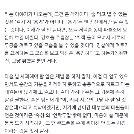
라는 이야기가 나오는데, 그건 큰 착각이다.
술 먹고 낼 수 있는
것은 '객기'지 '용기'가 아니다.
'용기'는 맨 정신에서만 낼 수 있
는 것이다. 이해가 잘 안 된다면, 오늘 저녁쯤 동네 파출소에 방
문해 보길 바란다. 강호를 주름잡는 '취객'들이 모여서 서로의
무공을 겨루고 있을 모습을 볼 수 있을 것이다. 경찰에게 겨루기
를 요청하는 그 모습을 보고 당신은 '용감하다'고 하는가?
취한
건, 그냥 취했을 뿐인 거다.
다음 날 사과해야 할 일은 제발 좀 하지 말자.
이걸 다 알고 있으
면서도 순간의 기분을 자제하지 못하고 충동적으로 지르고 마는
대원들이 많기에 또 슬프다. 술이 가져다 주는 그 기분에 속지
말길 권한다. 술은 당신에게
"야, 지금 지르면 그냥 다 잘 될 것
같은데?"
라고 속삭이겠지만,
거기에 넘어간 대부분의 대원들이
얻은 것이라곤 '숙취'와 '연락두절'밖에 없다.
마음이 술 때문에
둥둥 뜨기 시작하면, 그 땐 핸드폰을 손에 쥐어선 안 되는 시점
이라는 것을 잊지 말자.