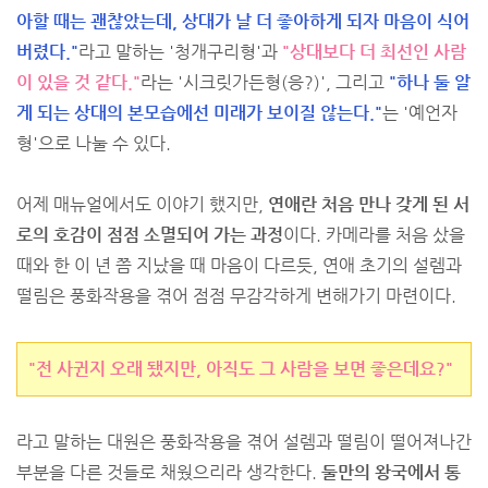
아할 때는 괜찮았는데, 상대가 날 더 좋아하게 되자 마음이 식어
버렸다."
라고 말하는 '청개구리형'과
"상대보다 더 최선인 사람
이 있을 것 같다."
라는 '시크릿가든형(응?)', 그리고
"하나 둘 알
게 되는 상대의 본모습에선 미래가 보이질 않는다."
는 '예언자
형'으로 나눌 수 있다.
어제 매뉴얼에서도 이야기 했지만,
연애란 처음 만나 갖게 된 서
로의 호감이 점점 소멸되어 가는 과정
이다. 카메라를 처음 샀을
때와 한 이 년 쯤 지났을 때 마음이 다르듯, 연애 초기의 설렘과
떨림은 풍화작용을 겪어 점점 무감각하게 변해가기 마련이다.
"전 사귄지 오래 됐지만, 아직도 그 사람을 보면 좋은데요?"
라고 말하는 대원은 풍화작용을 겪어 설렘과 떨림이 떨어져나간
부분을 다른 것들로 채웠으리라 생각한다.
둘만의 왕국에서 통