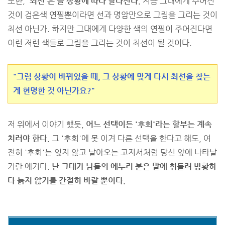
또한,
'최선'은 늘 상황에 따라 달라진다.
지금 그대에게 주어진
것이 검은색 연필뿐이라면 선과 명암만으로 그림을 그리는 것이
최선 아닌가. 하지만 그대에게 다양한 색의 연필이 주어진다면
이런 저런 색들로 그림을 그리는 것이 최선이 될 것이다.
"그럼 상황이 바뀌었을 때, 그 상황에 맞게 다시 최선을 찾는
게 현명한 것 아닌가요?"
저 위에서 이야기 했듯,
어느 선택이든 '후회'라는 할부는 계속
치러야 한다.
그 '후회'에 못 이겨 다른 선택을 한다고 해도, 여
전히 '후회'는 잊지 않고 날아오는 고지서처럼 당신 앞에 나타날
거란 얘기다.
난 그대가 남들의 에누리 붙은 말에 휘둘려 방황하
다 늙지 않기를 간절히 바랄 뿐이다.