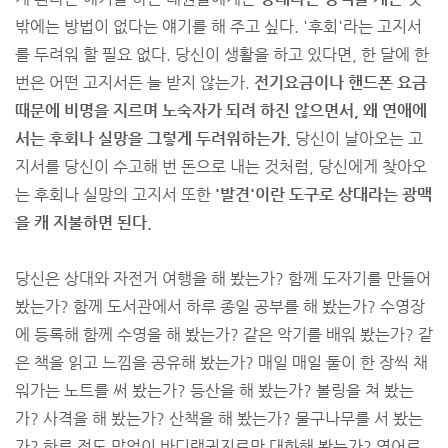
밖에는 방법이 없다는 얘기를 해 주고 싶다. '후회'라는 고지서
를 두려워 할 필요 없다. 당신이 생활을 하고 있다면, 한 달에 한
번은 어떤 고지서든 늘 받지 않는가.
전기요금이나 핸드폰 요금
때문에 비명을 지르며 노숙자가 되려 하진 않으면서, 왜 연애에
서는 후회나 실망을 그렇게 두려워하는가.
당신이 날아오는 고
지서를 당신이 수고해 번 돈으로 내는 것처럼, 당신에게 찾아오
는 후회나 실망의 고지서 또한
'발견'이란 도구로 상대라는 광맥
을 캐 지불하면 된다.
당신은 상대와 자전거 여행을 해 봤는가? 함께 도자기를 만들어
봤는가? 함께 도서관에서 하루 종일 공부를 해 봤는가? 수영장
에 등록해 함께 수영을 해 봤는가? 같은 악기를 배워 봤는가? 같
은 책을 읽고 느낌을 공유해 봤는가? 매일 매일 둘이 한 장씩 채
워가는 노트를 써 봤는가? 등산을 해 봤는가? 볼링을 쳐 봤는
가? 사격을 해 봤는가? 산책을 해 봤는가? 물구나무를 서 봤는
가? 하루 정도 말없이 바디랭귀지로만 대화해 봤는가? 영어로