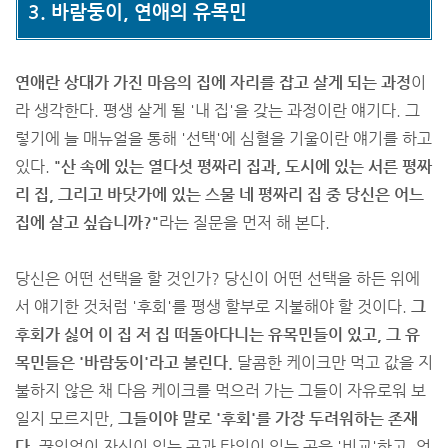
3. 바람둥이, 연애의 유목민
연애란 상대가 가진 마음의 집에 자리를 잡고 살게 되는 과정
이
라 생각한다. 평생 살게 될 '내 집'을 갖는 과정이란 얘기다. 그
렇기에 늘 매뉴얼을 통해 '선택'에 심혈을 기울이란 얘기를 하고
있다.
"산 속에 있는 열다섯 평짜리 집과, 도시에 있는 서른 평짜
리 집, 그리고 바닷가에 있는 스물 네 평짜리 집 중 당신은 어느
집에 살고 싶습니까?"
라는 질문을 먼저 해 본다.
당신은 어떤 선택을 할 것인가? 당신이 어떤 선택을 하든 위에
서 얘기한 것처럼 '후회'를 평생 할부로 지불해야 할 것이다.
그
후회가 싫어 이 집 저 집 떠돌아다니는 유목민들이 있고, 그 유
목민들은 '바람둥이'라고 불린다.
달콤한 케이크만 먹고 값을 지
불하지 않은 채 다음 케이크를 먹으러 가는 그들이 자유로워 보
일지 모르지만,
그들이야 말로 '후회'를 가장 두려워하는 존재
다.
끊임없이 자신이 있는 곳과 타인이 있는 곳을 '비교'하고, 언