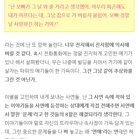
"난 오빠가 그 날 와 줄 거라고 생각했어. 아무리 피곤해도
내가 아프다는 데, 그냥 집으로 가 버릴지 몰랐어. 오빠 정말
날 사랑하긴 하는 거야?"
라는 것에 난 또 깜짝 놀란다.
너무 진지해서 진지함에 익사해
버릴 것 같다.
혹시 전화통화에는 정말 진지하게 고민한 얘기가
있나 해서 살펴봤더니, 무슨 나중에 빌딩을 지어서 거기에 같이
살자는 따위의 얘기들이 한 가득이다.
그건 그냥 같이 추상화를
그린 것 아닌가.
이별을 고민하며 내게 보내는 사연들, 난
그 사연 속에 적혀 있
는 이야기들을 사연에 등장하는 상대에게 직접 전해주면 사연에
서 말한 '문제'라고 한 것들의 8할은 해결되리라 생각한다.
그
이야기들이야 말로 자신의 트라우마나 속사정이 가득 담겨 있는
데, 그런 중요한 문제들을 다 빼 놓고는 왜
'연애'라는 연극
만 하