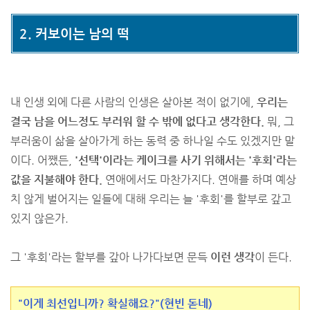
2. 커보이는 남의 떡
내 인생 외에 다른 사람의 인생은 살아본 적이 없기에,
우리는
결국 남을 어느정도 부러워 할 수 밖에 없다고 생각한다.
뭐, 그
부러움이 삶을 살아가게 하는 동력 중 하나일 수도 있겠지만 말
이다. 어쨌든,
'선택'이라는 케이크를 사기 위해서는 '후회'라는
값을 지불해야 한다.
연애에서도 마찬가지다. 연애를 하며 예상
치 않게 벌어지는 일들에 대해 우리는 늘 '후회'를 할부로 갚고
있지 않은가.
그 '후회'라는 할부를 갚아 나가다보면 문득
이런 생각
이 든다.
"이게 최선입니까? 확실해요?"(현빈 돋네)