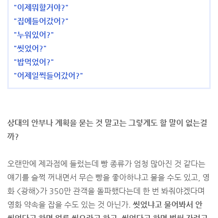
"이제뭐할거야?"
"집에들어갔어?"
"누워있어?"
"씻었어?"
"밥먹었어?"
"어제일찍들어갔어?"
상대의 안부나 계획을 묻는 것 말고는 그렇게도 할 말이 없는걸
까?
오랜만에 제과점에 들렀는데 빵 종류가 엄청 많아진 것 같다는
얘기를 슬쩍 꺼내면서 무슨 빵을 좋아하냐고 물을 수도 있고, 영
화 <광해>가 350만 관객을 돌파했다는데 한 번 봐줘야겠다며
영화 약속을 잡을 수도 있는 것 아닌가.
씻었냐고 물어봐서 안