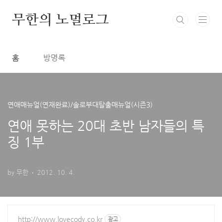
본문 바로가기
무한의 노멀로그
홈
방명록
연애매뉴얼(연재완료)/솔로부대탈출매뉴얼(시즌3)
연애 못하는 20대 초반 남자들의 특
징 1부
by 무한
2012. 10. 4.
http://www.lovecody.co.kr
광고