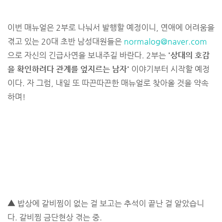
이번 매뉴얼은 2부로 나눠서 발행할 예정이니, 연애에 어려움을
겪고 있는 20대 초반 남성대원들은
normalog@naver.com
으로 자신의 긴급사연을 보내주길 바란다. 2부는
'상대의 호감
을 확인하려다 관계를 엎지르는 남자'
이야기부터 시작할 예정
이다. 자 그럼, 내일 또 따끈따끈한 매뉴얼로 찾아올 것을 약속
하며!
▲ 밥상에 갈비찜이 없는 걸 보고는 추석이 끝난 걸 알았습니
다. 갈비찜 금단현상 겪는 중.