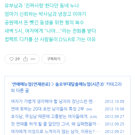
유부남과 '진짜사랑'한다던 동네 누나
엄마가 신뢰하는 박사님과 냉장고 이야기
공원에서 돈 뺏긴 동생을 위한 형의 복수
새벽 5시, 여자에게 "나야..."라는 전화를 받다
컴팩트 디카를 산 사람들이 DSLR로 가는 이유
29
구독하기
'
연애매뉴얼(연재완료)
>
솔로부대탈출매뉴얼(시즌3)
' 카테고리
의 다른 글
여자가 가볍게 생각해야 할 남자의 장난스런 멘트
2012.10.09
들
연애 못하는 20대 초반 남자들의 특징 2부
(84)
2012.10.08
(54)
초식남, 무심남 때문에 고통받는 여자들에게
2012.09.27
(126)
첫 연애를 하게 될 줄 알았던 그녀, 왜 실패했을까?
2012.09.25
여자에게 이성으로 느껴지지 않는 남자, 이유는?
(65)
2012.09.21
(9