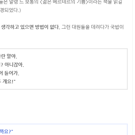
원들은 알랭 드 보통의 <젊은 베르테르의 기쁨>이라는 책을 읽길
경되었다.)
 생각하고 있으면 방법이 없다.
그런 대원들을 데려다가 국밥이
란 말야.
? 아니잖아.
어 들어가.
 개요!"
까요?"