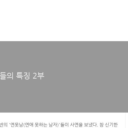
들의 특징 2부
반의 '연못남(연애 못하는 남자)'들이 사연을 보냈다. 참 신기한