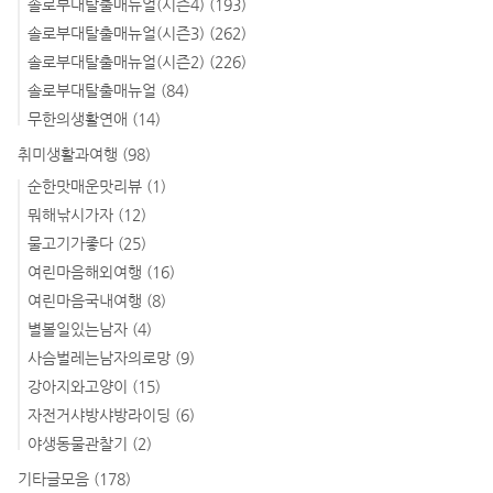
솔로부대탈출매뉴얼(시즌4)
(193)
솔로부대탈출매뉴얼(시즌3)
(262)
솔로부대탈출매뉴얼(시즌2)
(226)
솔로부대탈출매뉴얼
(84)
무한의생활연애
(14)
취미생활과여행
(98)
순한맛매운맛리뷰
(1)
뭐해낚시가자
(12)
물고기가좋다
(25)
여린마음해외여행
(16)
여린마음국내여행
(8)
별볼일있는남자
(4)
사슴벌레는남자의로망
(9)
강아지와고양이
(15)
자전거샤방샤방라이딩
(6)
야생동물관찰기
(2)
기타글모음
(178)