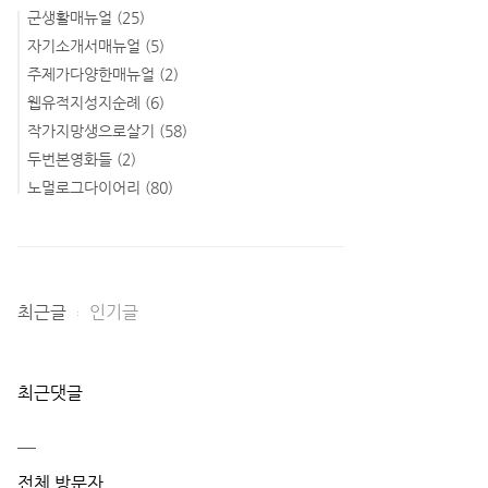
군생활매뉴얼
(25)
자기소개서매뉴얼
(5)
주제가다양한매뉴얼
(2)
웹유적지성지순례
(6)
작가지망생으로살기
(58)
두번본영화들
(2)
노멀로그다이어리
(80)
최근글
인기글
최근댓글
전체 방문자