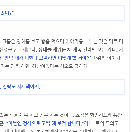
간있어?"
, 그들은 영화를 보고 밥을 먹으며 이야기를 나누는 것은 뒤로 미
 신경을 곤두세운다.
상대를 세워둔 채 계속 찔러만 보는 거다.
카
라
"만약 내가 너한테 고백하면 어떻게 할 거야?"
따위의 이야기
풍기는 답을 하면, 장난이었다는 식으로 답하거나
. 연락도 자제해야지."
없는데 혼자 북 치고 장구 치는 것이다.
호감을 확인하느라 틈만
곤
,
"이번엔 정식으로 고백 해 보려 합니다."
라니. 토익 모의고
나왔는데, 이번엔 토익 본시험에선 900점을 기대한다는 얘긴가?