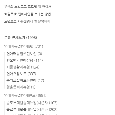
무한의 노멀로그 프로필 및 연락처
★필독★ 연애사연을 보내는 방법
노멀로그 사용설명서 및 운영원칙
분류 전체보기
(1998)
연애매뉴얼(연재중)
(701)
연애매뉴얼쓰던노인
(0)
천오백자연애상담
(114)
커플생활매뉴얼
(134)
연애오답노트
(337)
순위로살펴보는연애
(12)
결혼준비매뉴얼
(1)
연애매뉴얼(연재완료)
(981)
솔로부대탈출매뉴얼(시즌6)
(103)
솔로부대탈출매뉴얼(시즌5)
(202)