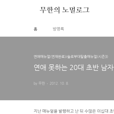
본문 바로가기
무한의 노멀로그
홈
방명록
연애매뉴얼(연재완료)/솔로부대탈출매뉴얼(시즌3)
연애 못하는 20대 초반 남자
by 무한
2012. 10. 8.
연애 못하는 20대 초반 남자들의 특징 2부
지난 매뉴얼을 발행하고 난 뒤 수많은 이십대 초