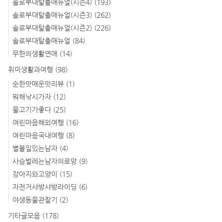
솔로부대탈출매뉴얼(시즌4)
(193)
솔로부대탈출매뉴얼(시즌3)
(262)
솔로부대탈출매뉴얼(시즌2)
(226)
솔로부대탈출매뉴얼
(84)
무한의생활연애
(14)
취미생활과여행
(98)
순한맛매운맛리뷰
(1)
뭐해낚시가자
(12)
물고기가좋다
(25)
여린마음해외여행
(16)
여린마음국내여행
(8)
별볼일있는남자
(4)
사슴벌레는남자의로망
(9)
강아지와고양이
(15)
자전거샤방샤방라이딩
(6)
야생동물관찰기
(2)
기타글모음
(178)