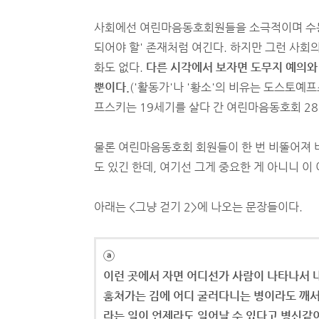
사회에선 여린마음동호회원들을 소극적이며 수동
되어야 할' 존재처럼 여긴다. 하지만 그런 사회
화도 없다.
다른 시각에서 보자면 도무지 예의와
뿐이다.
('활동가'나 '황소'의 비유는 도스토
프스키는 19세기를 살다 간 여린마음동호회 28
물론 여린마음동호회 회원들이 한 번 비뚤어져
도 있긴 한데, 여기선 그게 중요한 게 아니니 이
아래는 <그냥 걷기 2>에 나오는 문장들이다.
ⓐ
이런 곳에서 자면 어디선가 사람이 나타나서 
훔쳐가는 김에 어디 굴러다니는 병이라도 깨
라는 일이 언제라도 일어날 수 있다고 병신같