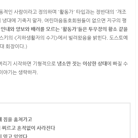
적인 사람이라고 정의하며 '활동가' 타입과는 정반대의 '개조
의 냉대에 기죽지 말자. 여린마음동호회원들이 없으면 지구의 평
 인내와 양보와 배려를 모르는 '활동가'들은 투우장의 황소 같을
예프스키의 <지하생활자의 수기>에서 빌려왔음을 밝힌다. 도스토예
대 회장이다.)
 버리기 시작하면 기형적으로
냉소만 짓는 이상한 상태
에 빠질 수
 이야기는 생략하자.
내 짐을 훔쳐가고
서 찌르고 흔적없이 사라진다
이 믿고 있었다