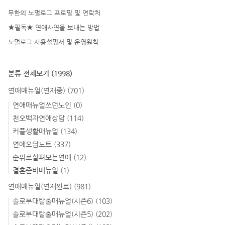
무한의 노멀로그 프로필 및 연락처
★필독★ 연애사연을 보내는 방법
노멀로그 사용설명서 및 운영원칙
분류 전체보기
(1998)
연애매뉴얼(연재중)
(701)
연애매뉴얼쓰던노인
(0)
천오백자연애상담
(114)
커플생활매뉴얼
(134)
연애오답노트
(337)
순위로살펴보는연애
(12)
결혼준비매뉴얼
(1)
연애매뉴얼(연재완료)
(981)
솔로부대탈출매뉴얼(시즌6)
(103)
솔로부대탈출매뉴얼(시즌5)
(202)