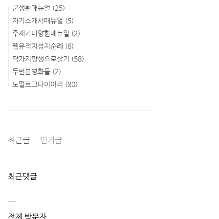
군생활매뉴얼
(25)
자기소개서매뉴얼
(5)
주제가다양한매뉴얼
(2)
웹유적지성지순례
(6)
작가지망생으로살기
(58)
두번본영화들
(2)
노멀로그다이어리
(80)
최근글
인기글
최근댓글
전체 방문자