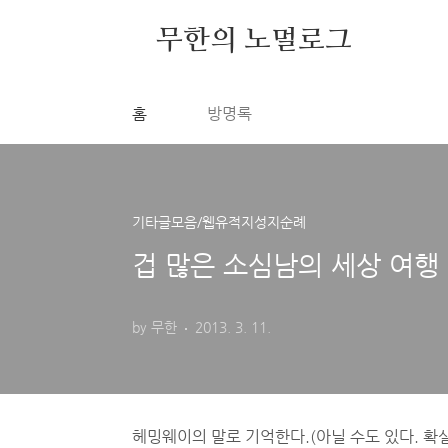
본문 바로가기
무한의 노멀로그
홈
방명록
기타글모음/웹유적지성지순례
겁 많은 소심남의 세상 여행 
by 무한
2013. 3. 11.
겁 많은 소심남의 세상 여행 <그냥 걷기>
헤밍웨이의 말로 기억한다.(아닐 수도 있다. 확