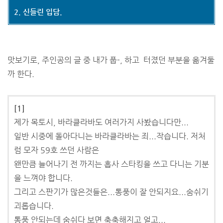
2. 신들린 입담.
맛보기로, 주인공의 글 중 내가 풉-, 하고 터졌던 부분을 옮겨둘
까 한다.
[1]
제가 목토시, 바라클라바도 여러가지 사봤습니다만...
일반 시중에 돌아다니는 바라클라바는 죄...작습니다. 저처
럼 모자 59호 쓰던 사람은
왠만큼 늘어나기 전 까지는 흡사 스타킹을 쓰고 다니는 기분
을 느껴야 합니다.
그리고 스판기가 많은것들은...통풍이 잘 안되지요...숨쉬기
괴롭습니다.
통풍 안되는데 숨쉬다 보면 축축해지고 얼고...