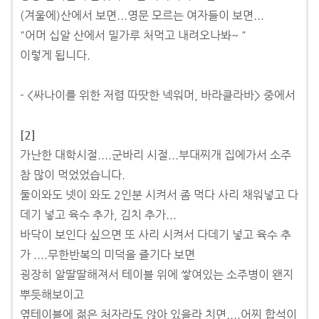
(겨울에)산에서 보면...영문 모르는 여자들이 보면...
"어머 십알 산에서 밀가루 처먹고 내려오나봐~ "
이렇게 됩니다.
- <싸나이를 위한 저렴 따땃한 넥워머, 바라클라바> 중에서
[2]
가난한 대학시절....군바리 시절...부대찌개 집에가서 소주
참 많이 먹었었습니다.
둘이와도 넷이 와도 2인분 시켜서 좀 먹다 사리 채워넣고 다
데기 넣고 육수 추가, 김치 추가...
바닥이 보인다 싶으면 또 사리 시켜서 다데기 넣고 육수 추
가 ....무한반복의 미덕을 즐기다 보면
굉장히 알딸딸해져서 테이블 위에 쌓여있는 소주병이 왠지
뿌듯해보이고
옆테이블에 젊은 처자라도 앉아 있을라 치면....어찌 합석이