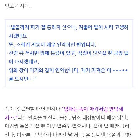
믿고 계시다.
"발끝까지 피가 잘 통하지 않으니, 겨울에 발이 시려 고생하
시겠네요.
또, 소화기 계통이 매우 연약하신 편입니다.
신경 좀 쓰시면 위에 통증이 있고, 걱정이 많으실 땐 금방 탈
이 나시겠네요.
위와 장이 아기와 같이 연약합니다. 제가 가져온 이 *****
를 드시면…."
속이 좀 불편할 때면 언제나
"엄마는 속이 아기처럼 연약해
서…."
라는 말씀을 하신다.
물론, 평소 내장탕이나 매운 닭발,
아귀찜 등을 드실 땐 아무 말씀도 없으시다. 탈이 날 때만 그러
신다.
여하튼 그 남자가 다녀간 날 저녁, 온 동네엔 욕설과 고함