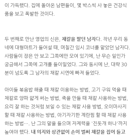
이 가득했다. 집에 돌아온 남편들이, 몇 박스씩 사 놓은 건강식
품을 보고 폭발한 것이다.
두 번째로 만난 영업의 신은,
채칼을 팔던 남자
다. 작년 우리 동
네에 대형마트가 들어설 때, 며칠간 임시 코너를 맡았던 남자다.
사람들이 장은 안 보고 그쪽에만 모여 있기에, 난 무슨 일인가
궁금해서 그쪽에 고개를 들이밀었다. 그와 동시에 난, 대략 30
분이 넘도록 그 남자의 채칼 시연에 빠져 들었다.
아이들 볶음밥 해줄 때 채칼 이용하는 방법, 고기 구워 먹을 때
채칼로 양파 얇게 써는 방법, 죽을 만들 때 채칼 사용하는 방법,
요리 잘 하는 것처럼 보일 수 있는 채칼 사용 방법, 오이마사지
할 때 채칼 사용하는 방법, 아기자기한 계란찜 할 때 채칼 사용
하는 방법…. 난 그의 말을 들으며 자제력을 '진돗개 하나'까지
높여야 했다.
내 의지와 상관없이 손이 벌써 채칼을 집어 들고