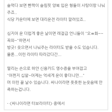
술먹다 보면 빤짝이 슬림핏 양복 입은 형들이 사탕이랑 나눠
주죠..
식당 카운터에 보면 대리운전 라이터 깔려있죠..
심지어 운 더럽게 좋은 날이면 레걸급 언니들이 "오ㅃ화~~
꼭와~"하면서
방긋! 웃으면서 나눠주는 라이터도 받을 수도 있습니다.
물론...이런 라이타 따라갔다간...
떨리는 손으로 하얀 신용카드 영수증을 부여잡고
"어쩐지 십알~어제는 억세게 운이 좋더니만..."
머 이런 꼴 날수 있습니다. 싸나이라면 풋풋한 눈웃음에 만
족하는겁니다.
- <싸나이라면 터보라이터> 중에서