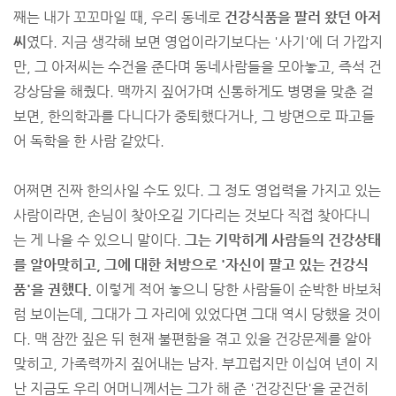
째는 내가 꼬꼬마일 때, 우리 동네로
건강식품을 팔러 왔던 아저
씨
였다. 지금 생각해 보면 영업이라기보다는 '사기'에 더 가깝지
만, 그 아저씨는 수건을 준다며 동네사람들을 모아놓고, 즉석 건
강상담을 해줬다. 맥까지 짚어가며 신통하게도 병명을 맞춘 걸
보면, 한의학과를 다니다가 중퇴했다거나, 그 방면으로 파고들
어 독학을 한 사람 같았다.
어쩌면 진짜 한의사일 수도 있다. 그 정도 영업력을 가지고 있는
사람이라면, 손님이 찾아오길 기다리는 것보다 직접 찾아다니
는 게 나을 수 있으니 말이다.
그는 기막히게 사람들의 건강상태
를 알아맞히고, 그에 대한 처방으로 '자신이 팔고 있는 건강식
품'을 권했다.
이렇게 적어 놓으니 당한 사람들이 순박한 바보처
럼 보이는데, 그대가 그 자리에 있었다면 그대 역시 당했을 것이
다. 맥 잠깐 짚은 뒤 현재 불편함을 겪고 있을 건강문제를 알아
맞히고, 가족력까지 짚어내는 남자. 부끄럽지만 이십여 년이 지
난 지금도 우리 어머니께서는 그가 해 준 '건강진단'을 굳건히