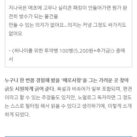
지나국은 애초에 고무나 실리콘 패킹이 안들어가면 뭔가 완
전히 방수가 되는 물건을
만들 수 있는 의지가 없어요
의지는 커녕 그정도 싸가지도
...
없어요
- <싸나이를 위한 투약병 100병(5,200원+추가금)> 중에
서
누구나 한 번쯤 경험해 봤을 '애로사항'을 그는 가려운 곳 찾아
긁듯 시원하게 긁어 준다.
욕설과 비속어가 일부 포함되며, 편견
이라고 할 수 있는 주장들도 있지만, 노멀로그 독자라면 그 정도
는 스스로 필터링 해서 읽을 수 있다고 생각하기에, 이렇게 소개
하게 되었다.