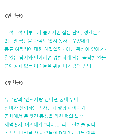
<연관글>
미적미적 미루다가 돌아서면 잡는 남자, 정체는?
2년 전 썸남을 아직도 잊지 못하는 Y양에게
동료 여직원에 대한 친절일까? 아님 관심이 있어서?
철없는 남자와 연애하면 경험하게 되는 끔찍한 일들
연애경험 없는 여자들을 위한 다가감의 방법
<추천글>
유부남과 '진짜사랑'한다던 동네 누나
엄마가 신뢰하는 박사님과 냉장고 이야기
공원에서 돈 뺏긴 동생을 위한 형의 복수
새벽 5시, 여자에게 "나야..."라는 전화를 받다
컴팩트 디카를 산 사람들이 DSLR로 가는 이유