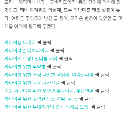
꼬리', '해피머니신공', '굴비카드엮기' 등의 단어에 익숙해 질
것이고,
택배 아저씨와 의형제, 또는 의남매를 맺을 확률이 높
다.
여하튼 주인공이 남긴 글 중에, 뜨거운 반응이 있었던 글 몇
개를 아래에 링크해 두겠다.
싸나이용 다리미
◀ 클릭
싸나이라면 터보라이터
◀ 클릭
싸나이의 로망! 멀티툴 거버
◀ 클릭
싸나이를 위한 투약병
◀ 클릭
싸나이를 위한 저렴 따땃한 넥워머, 바라클라바
◀ 클릭
싸나이를 위한 덕용 낙하산줄
◀ 클릭
겨울 싸나이를 위한 오뎅과 우동다시, 우동면발
◀ 클릭
싸나이를 위한 강력한 단조 가위, 칼 등
◀ 클릭
싸나이를 위한 부대찌개의 정석-식재료 모음
◀ 클릭