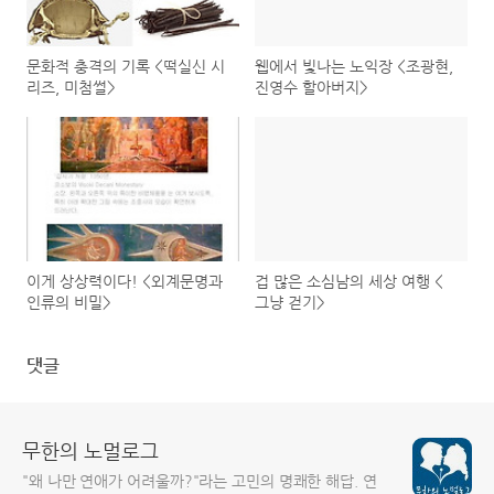
문화적 충격의 기록 <떡실신 시
웹에서 빛나는 노익장 <조광현,
리즈, 미첨썰>
진영수 할아버지>
이게 상상력이다! <외계문명과
겁 많은 소심남의 세상 여행 <
인류의 비밀>
그냥 걷기>
댓글
무한의 노멀로그
"왜 나만 연애가 어려울까?"라는 고민의 명쾌한 해답. 연