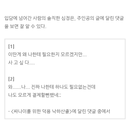
입담에 넘어간 사람의 솔직한 심정은, 주인공의 글에 달린 댓글
을 보면 잘 알 수 있다.
[1]
이딴게 왜 나한테 필요한지 모르겠지만...
사 고 싶 다....
[2]
와......나... 진짜 나한테 하나도 필요없는건데
나도 모르게 결제할뻔했네;;
- <싸나이를 위한 덕용 낙하산줄>에 달린 댓글 중에서