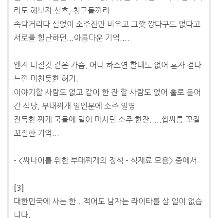
라도 해보자 선후, 친구들끼리
속닥거리다 실없이 소주잔만 비우고 그깟 깡다구도 없다고
서로를 힐난하던...아름다운 기억....
왠지 터질것 같은 가슴, 어디 하소연 할데도 없어 혼자 걷다
느낀 미친듯한 허기.
이야기할 사람도 없고 같이 한 잔 할 사람도 없어 홀로 들어
간 식당, 부대찌개 일인분에 소주 일병
진득한 찌개 국물에 털어 마시던 소주 한잔.....쌉싸름 꼬질
꼬질한 기억...
- <싸나이를 위한 부대찌개의 정석 - 식재료 모음> 중에서
[3]
대한민국에 사는 한...적어도 남자는 라이타를 살 일이 없습
니다.