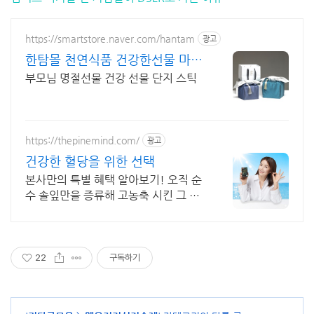
https://smartstore.naver.com/hantam
광고
한탐몰 천연식품 건강한선물 마음
을표현하세요
부모님 명절선물 건강 선물 단지 스틱
https://thepinemind.com/
광고
건강한 혈당을 위한 선택
본사만의 특별 혜택 알아보기! 오직 순
수 솔잎만을 증류해 고농축 시킨 그 제
품! 100% 솔잎만을 담은 건강한 혈당
케어
22
구독하기