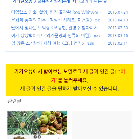
'
기타글모음
>
웹유적지성지순례
' 카테고리의 다른 글
타임랩스 연출, 촬영, 편집 끝판왕 Rob Whitworth
2016.07.24
문화적 충격의 기록 <떡실신 시리즈, 미첨썰>
(23)
2013.04.13
(61)
웹에서 빛나는 노익장 <조광현, 진영수 할아버지>
2013.03.30
(83)
이게 상상력이다! <외계문명과 인류의 비밀>
2013.03.16
(66)
겁 많은 소심남의 세상 여행 <그냥 걷기>
2013.03.11
(115)
카카오뷰에서 받아보는 노멀로그 새 글과 연관 글!
"여
기"
를 눌러주세요.
새 글과 연관 글을 편하게 받아보실 수 있습니다.
관련글