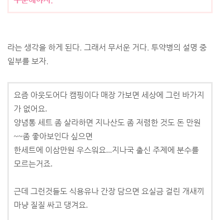
라는 생각을 하게 된다. 그래서 무서운 거다. 투약병의 설명 중
일부를 보자.
요즘 아웃도어다 캠핑이다 매장 가보면 세상에 그런 바가지
가 없어요
.
양념통 세트 좀 살라하면 지나산도 좀 저렴한 것도 돈 만원
좀 좋아보인다 싶으면
~~
한세트에 이삼만원 우스워요
지나국 출신 주제에 분수를
...
모르는거죠
.
근데 그런것들도 식용유나 간장 담으면 요실금 걸린 개새끼
마냥 질질 싸고 댕겨요
.