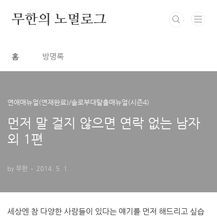
본문 바로가기
무한의 노멀로그
홈
방명록
연애매뉴얼(연재완료)/솔로부대탈출매뉴얼(시즌4)
먼저 말 걸지 않으면 연락 없는 남자
외 1편
by 무한
2014. 5. 1.
먼저 말 걸지 않으면 연락 없는 남자 외 1편
세상엔 참 다양한 사람들이 있다는 얘기를 먼저 해드리고 싶습