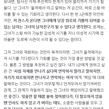
보내면, 탐사선 자체 추진력의 한계가 있어 멀리까지 가기가 힘
들다. 난 그녀가 '울적해서'라고 말하는 저 순간이, 바로 스윙 바
이를 할 수 있는 기회라고 생각한다. 다시 한 번 J군에겐 미안하
지만,
저 찬스가 온다면 그녀에게 당장 위로와 기쁨이 되어줄 수
있는 남자는 그녀의 남자친구가 될 수 있다고 생각한다.
문제는,
그녀가 스윙 바이 가능한 감성적 시기를 지나 이성적 시기에 접
어들면 '도루묵'시즌이 시작 될 수 있다는 점이다.
그저 그녀와 재회하는 것만이 목적이라면, 그녀가 울적해지는
저 시기를 기다렸다가 기회를 잡는 것이 가장 좋은 방법일 것 같
다. 물론 그 방법을 추천하고 싶진 않다. 내가 J군에게 권하고 싶
은 건
'사람 자체를 만나기 싫다며 연락하지 말라고 말하지만,
자기가 외로워지면 만나자고 연락하는 여자'
에게 '책임'에 대해
말해주는 것이다. 그녀가 아무렇게나 던져두어서 망가져버린
관계, 그 관계가 작동하지 않는 건 그녀의 책임이라고 말해줬으
면 좋겠다.
잊을만 할 때쯤 불쑥 찾아왔다가, 더 필요하지 않을
땐 인사도 하지 않고 가 버리는 태도.
소중한 사람들을 모두 그