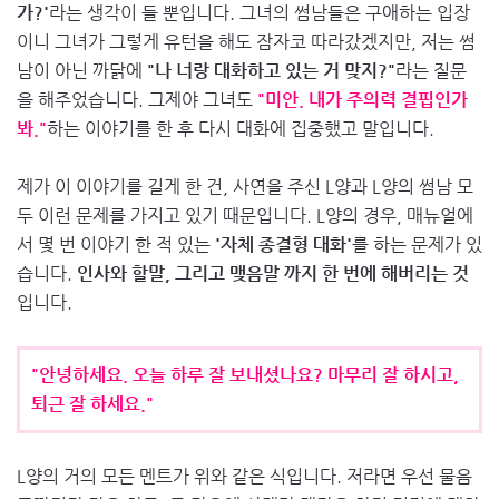
가?'
라는 생각이 들 뿐입니다. 그녀의 썸남들은 구애하는 입장
이니 그녀가 그렇게 유턴을 해도 잠자코 따라갔겠지만, 저는 썸
남이 아닌 까닭에
"나 너랑 대화하고 있는 거 맞지?"
라는 질문
을 해주었습니다. 그제야 그녀도
"미안. 내가 주의력 결핍인가
봐."
하는 이야기를 한 후 다시 대화에 집중했고 말입니다.
제가 이 이야기를 길게 한 건, 사연을 주신 L양과 L양의 썸남 모
두 이런 문제를 가지고 있기 때문입니다. L양의 경우, 매뉴얼에
서 몇 번 이야기 한 적 있는
'자체 종결형 대화'
를 하는 문제가 있
습니다.
인사와 할말, 그리고 맺음말 까지 한 번에 해버리는 것
입니다.
"안녕하세요. 오늘 하루 잘 보내셨나요? 마무리 잘 하시고,
퇴근 잘 하세요."
L양의 거의 모든 멘트가 위와 같은 식입니다. 저라면 우선 물음