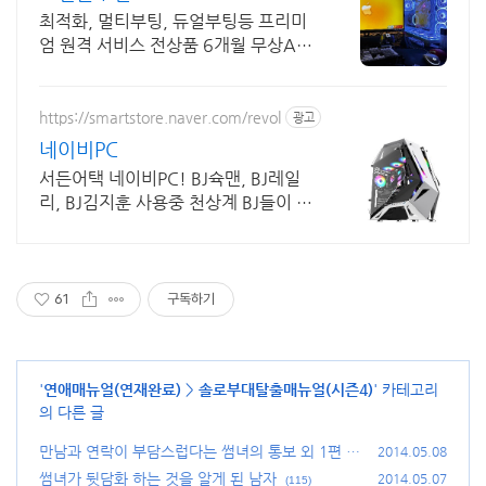
최적화, 멀티부팅, 듀얼부팅등 프리미
엄 원격 서비스 전상품 6개월 무상A/S
포함
https://smartstore.naver.com/revol
광고
네이비PC
서든어택 네이비PC! BJ슉맨, BJ레일
리, BJ김지훈 사용중 천상계 BJ들이 믿
고 사용하는 네이비PC
61
구독하기
'
연애매뉴얼(연재완료)
>
솔로부대탈출매뉴얼(시즌4)
' 카테고리
의 다른 글
만남과 연락이 부담스럽다는 썸녀의 통보 외 1편
2014.05.08
(7
5)
썸녀가 뒷담화 하는 것을 알게 된 남자
2014.05.07
(115)