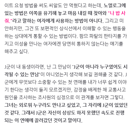
이트 요청 방법을 써도 씨알도 안 먹혔다고 하는데,
노멀로그에
있는 방법은 이쪽을 유기해 놓고 마음 내킬 때 찾아와
"나 밥 사
줘."
라고 말하는 여자에게 사용하는 방법이 아니다.
그리고 미
안하지만, 그건 또 보편적인 상식선에서 이해할 수 있는 행동을
하는 상대에게 통할 수 있는 방법이다. 팜므 파탈의 판타지를 가
지고 이성을 만나는 여자에겐 당연히 통하지 않는다는 얘기를
해주고 싶다.
J군이 내 동생이라면, 난 그 만남이
'J군이 아니라 누구였어도 시
작될 수 있는 만남'
이 아니었는지 생각해 보길 권해줄 것 같다. J
군에게 무엇보다 소중할 수 있는 첫 연애를 내가 너무 쉽게 이야
기 한다는 생각이 들지 모르겠지만, 감정을 배제한 채 교통사고
원인을 조사하는 조사원의 심정으로 이 관계를 보자면 그렇다.
그녀는 외로워 누구라도 만나고 싶었고, 그 자리에 J군이 있었던
것 같다. 그래서 J군은 자신이 상상도 하지 못했던 속도로 진행
되는 이 연애에 끌려갔던 것이고 말이다.