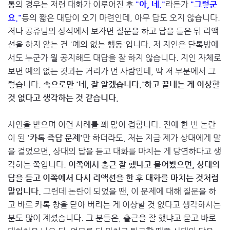
통의 경우는 저런 대화가 이루어진 후
"아, 네."
라든가
"그렇군
요."
등의 짧은 대답이 오기 마련인데, 아무 답도 오지 않습니다.
저나 공쥬님의 상식에서 보자면 질문을 하고 답을 들은 뒤 리액
션을 하지 않는 건 '예의 없는 행동'입니다. 저 지인은 단톡방에
서도 누군가 뭘 공지해도 대답을 잘 하지 않습니다. 지인 자체로
보면 예의 없는 것과는 거리가 먼 사람인데, 딱 저 부분에서 그
렇습니다.
속으로만 '네, 잘 알겠습니다.'하고 끝내는 게 이상할
것 없다고 생각하는 것 같습니다.
사연을 받으며 이런 사례를 꽤 많이 접합니다. 전에 한 번 논란
이 된
'카톡 즉답 문제'
만 하더라도, 저는 지금 제가 상대에게 말
을 걸었으면, 상대의 답을 듣고 대화를 마치는 게 당연하다고 생
각하는 쪽입니다.
이쪽에서 출근 잘 했냐고 물어봤으면, 상대의
답을 듣고 이쪽에서 다시 리액션을 한 후 대화를 마치는 것처럼
말입니다.
그런데 논란이 되었을 땐, 이 문제에 대해 질문을 하
고 바로 카톡 창을 닫아 버리는 게 이상할 것 없다고 생각하시는
분도 많이 계셨습니다. 그 분들은, 출근을 잘 했냐고 묻고 바로