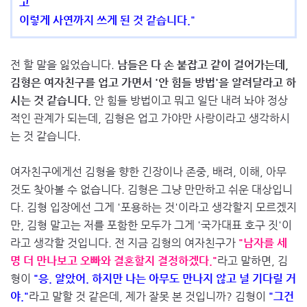
고
이렇게 사연까지 쓰게 된 것 같습니다."
전 할 말을 잃었습니다.
남들은 다 손 붙잡고 같이 걸어가는데,
김형은 여자친구를 업고 가면서 '안 힘들 방법'을 알려달라고 하
시는 것 같습니다.
안 힘들 방법이고 뭐고 일단 내려 놔야 정상
적인 관계가 되는데, 김형은 업고 가야만 사랑이라고 생각하시
는 것 같습니다.
여자친구에게선 김형을 향한 긴장이나 존중, 배려, 이해, 아무
것도 찾아볼 수 없습니다. 김형은 그냥 만만하고 쉬운 대상입니
다. 김형 입장에선 그게 '포용하는 것'이라고 생각할지 모르겠지
만, 김형 말고는 저를 포함한 모두가 그게 '국가대표 호구 짓'이
라고 생각할 것입니다. 전 지금 김형의 여자친구가
"남자를 세
명 더 만나보고 오빠와 결혼할지 결정하겠다."
라고 말하면, 김
형이
"응. 알았어. 하지만 나는 아무도 만나지 않고 널 기다릴 거
야."
라고 말할 것 같은데, 제가 잘못 본 것입니까? 김형이
"그건