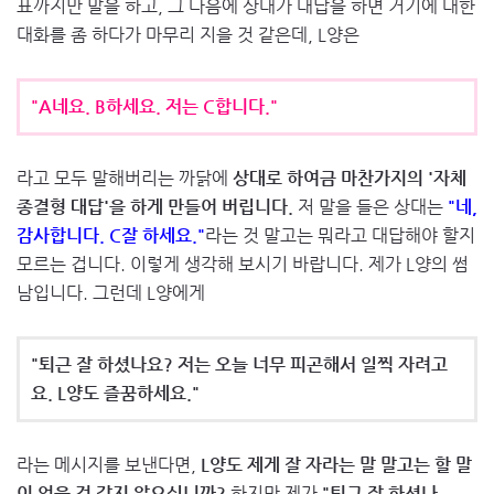
표까지만 말을 하고, 그 다음에 상대가 대답을 하면 거기에 대한
대화를 좀 하다가 마무리 지을 것 같은데, L양은
"A네요. B하세요. 저는 C합니다."
라고 모두 말해버리는 까닭에
상대로 하여금 마찬가지의 '자체
종결형 대답'을 하게 만들어 버립니다.
저 말을 들은 상대는
"네,
감사합니다. C잘 하세요."
라는 것 말고는 뭐라고 대답해야 할지
모르는 겁니다. 이렇게 생각해 보시기 바랍니다. 제가 L양의 썸
남입니다. 그런데 L양에게
"퇴근 잘 하셨나요? 저는 오늘 너무 피곤해서 일찍 자려고
요. L양도 즐꿈하세요."
라는 메시지를 보낸다면,
L양도 제게 잘 자라는 말 말고는 할 말
이 없을 것 같지 않으십니까?
하지만 제가
"퇴근 잘 하셨나