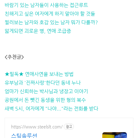
바람기 있는 남자들이 사용하는 접근루트
친해지고 싶은 여자에게 하지 말아야 할 것들
찔러보는 남자와 호감 있는 남자 뭐가 다를까?
앓게되면 괴로운 병, 연애 조급증
<추천글>
★필독★ 연애사연을 보내는 방법
유부남과 '진짜사랑'한다던 동네 누나
엄마가 신뢰하는 박사님과 냉장고 이야기
공원에서 돈 뺏긴 동생을 위한 형의 복수
새벽 5시, 여자에게 "나야..."라는 전화를 받다
https://www.steelslt.com/
광고
스틸솔루션