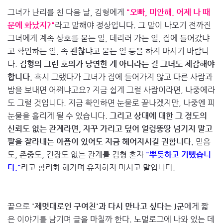
그녀가 난리를 친 다음 날, 김형에게
"오빠, 미안해. 어제 나 때
문에 화났지?"
라고 말해야 정상입니다. 그 말이 나오기 전까진
그녀에게 계속 상호를 묻는 일, 데리러 가는 일, 집에 들어갔냐
고 확인하는 일, 속 괜찮냐고 묻는 일 등을 하지 마시기 바랍니
다.
김형의 그런 호의가 당연한 게 아니라는 걸 그녀도 체감해야
합니다.
혹시 그랬다가 그녀가 집에 들어가지 않고 다른 사람과
밤을 보내면 어쩌냐고요? 지금 쉽게 그럴 사람이라면, 나중에라
도 그럴 것입니다. 지금 확인하면 눈물로 끝나겠지만, 나중엔 피
눈물을 흘리게 될 수 있습니다.
그리고 상대에 대한 그 정도의
신뢰도 없는 관계라면, 자꾸 가리고 덮어 얼렁뚱땅 넘기지 말고
팔을 잘라내는 아픔이 있어도 지금 헤어지시길 권합니다.
믿음
도, 존중도, 긴장도 없는 관계를 김형 혼자
"뿌듯하고 기뻤습니
다."
라고 합리화 해가며 유지하지 마시고 말입니다.
끝으로
'제멋대로인 구여친'과 다시 만나고 싶다는 J군
에게 짧
은 이야기를 남기며 글을 마칠까 한다. 노멀로그에 나와 있는 데