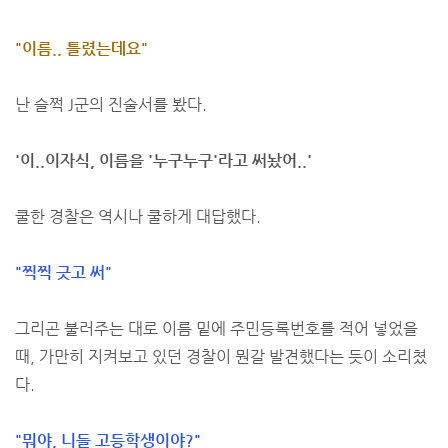
"이름.. 틀렸는데요"
난 슬쩍 J군의 진술서를 봤다.
'이..이자식, 이름을 '누구누구'라고 써놨어..'
쿨한 경찰은 역시나 쿨하게 대답했다.
"찍찍 긋고 써"
그리곤 불러주는 대로 이름 밑에 주민등록번호를 적어 넣었을
때, 가만히 지켜보고 있던 경찰이 뭔갈 발견했다는 듯이 소리쳤
다.
"뭐야, 니들 고등학생이야?"