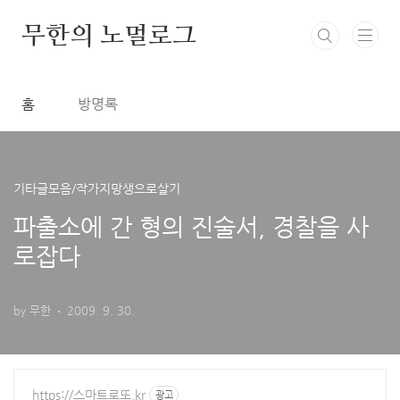
본문 바로가기
무한의 노멀로그
홈
방명록
기타글모음/작가지망생으로살기
파출소에 간 형의 진술서, 경찰을 사
로잡다
by 무한
2009. 9. 30.
https://스마트로또.kr
광고