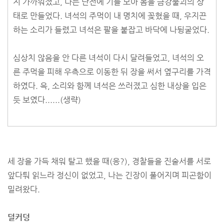
지 가까워졌고, 나는 단전에 기를 모아 몸을 금강불괴의 상
태로 만들었다. 녀석의 주먹이 내 명치에 꽂혔을 때, 우지끈
하는 소리가 들렸고 녀석은 팔을 붙잡고 바닥에 나뒹굴었다.
심상치 않음을 안 다른 녀석이 다시 달려들었고, 녀석의 오
른 주먹을 피해 우측으로 이동한 뒤 장을 써서 옆구리를 가격
하였다. 윽, 소리와 함께 녀석은 쓰러졌고 심한 내상을 입은
듯 보였다......(생략)
세 장을 가득 채워 탈고 했을 때(응?), 경찰들을 진술서를 서로
앞다퉈 읽느라 정신이 없었고, 나는 긴장이 풀어지며 피곤함이
밀려왔다.
덜커덩