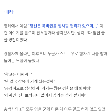
"내려"
영화에서 처럼
"당신은 묵비권을 행사할 권리가 있으며..."
이
런 이야기를 들으며 잡혀갈거라 생각했지만, 생각보다 훨씬 쿨
한 경찰이었다.
경찰차에 올라탄 이후부터 누군가 스트로우로 힘차게 나를 빨아
들이는 느낌이 들었다.
'학교는 어쩌지..'
'난 결국 감옥에 가게 되는걸까'
'긍정적으로 생각하자. 작가는 많은 경험을 해 봐야해'
'하지만..난..보석금이 없어서 징역을 살게 될거야'
홍박사와 J군 모두 입을 굳게 다문 채 아무 말도 하지 않고 있었