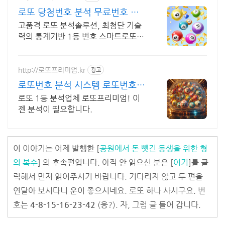
로또 당첨번호 분석 무료번호 바
로증정 이벤트!
고품격 로또 분석솔루션, 최첨단 기술
력의 통계기반 1등 번호 스마트로또에
서
http://로또프리미엄.kr
광고
로또번호 분석 시스템 로또번호
분석업체
로또 1등 분석업체 로또프리미엄! 이
젠 분석이 필요합니다.
이 이야기는 어제 발행한 [
공원에서 돈 뺏긴 동생을 위한 형
의 복수
] 의 후속편입니다. 아직 안 읽으신 분은 [
여기
]를 클
릭해서 먼저 읽어주시기 바랍니다. 기다리지 않고 두 편을
연달아 보시다니 운이 좋으시네요. 로또 하나 사시구요. 번
호는
4-8-15-16-23-42
(응?). 자, 그럼 글 들어 갑니다.