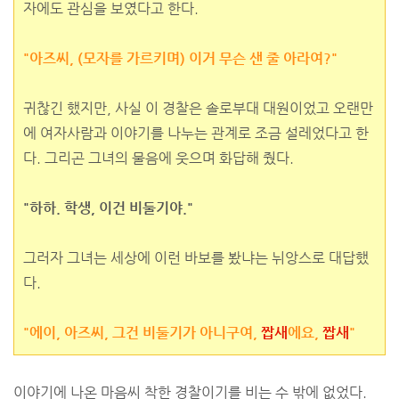
자에도 관심을 보였다고 한다.
"아즈씨, (모자를 가르키며) 이거 무슨 샌 줄 아라여?"
귀찮긴 했지만, 사실 이 경찰은 솔로부대 대원이었고 오랜만
에 여자사람과 이야기를 나누는 관계로 조금 설레었다고 한
다. 그리곤 그녀의 물음에 웃으며 화답해 줬다.
"하하. 학생, 이건 비둘기야."
그러자 그녀는 세상에 이런 바보를 봤냐는 뉘앙스로 대답했
다.
"에이, 아즈씨, 그건 비둘기가 아니구여,
짭새
에요,
짭새
"
이야기에 나온 마음씨 착한 경찰이기를 비는 수 밖에 없었다.