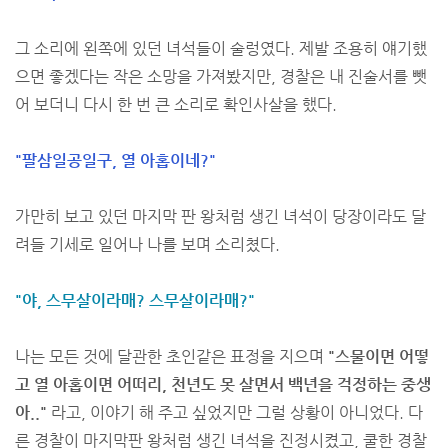
그 소리에 왼쪽에 있던 녀석들이 술렁였다. 제발 조용히 얘기했
으면 좋겠다는 작은 소망을 가져봤지만, 경찰은 내 진술서를 뺏
어 보더니 다시 한 번 큰 소리로 확인사살을 했다.
"팔삼일공일구, 열 아홉이네?"
가만히 보고 있던 마지막 판 왕처럼 생긴 녀석이 당장이라도 달
려들 기세로 일어나 나를 보며 소리쳤다.
"야, 스무살이라매? 스무살이라매?"
나는 모든 것에 달관한 초인같은 표정을 지으며
"스물이면 어떻
고 열 아홉이면 어떠리, 천년도 못 살면서 백년을 걱정하는 중생
아.."
라고, 이야기 해 주고 싶었지만 그럴 상황이 아니었다. 다
른 경찰이 마지막판 왕처럼 생긴 녀석을 진정시켰고, 쿨한 경찰