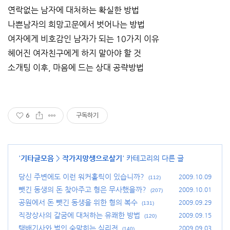
연락없는 남자에 대처하는 확실한 방법
나쁜남자의 희망고문에서 벗어나는 방법
여자에게 비호감인 남자가 되는 10가지 이유
헤어진 여자친구에게 하지 말아야 할 것
소개팅 이후, 마음에 드는 상대 공략방법
6
구독하기
'
기타글모음
>
작가지망생으로살기
' 카테고리의 다른 글
당신 주변에도 이런 워커홀릭이 있습니까?
2009.10.09
(112)
뺏긴 동생의 돈 찾아주고 형은 무사했을까?
2009.10.01
(207)
공원에서 돈 뺏긴 동생을 위한 형의 복수
2009.09.29
(131)
직장상사의 갈굼에 대처하는 유쾌한 방법
2009.09.15
(120)
택배기사와 벌인 숨막히는 심리전
2009.09.03
(140)