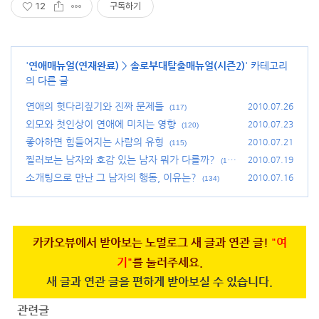
12
구독하기
'
연애매뉴얼(연재완료)
>
솔로부대탈출매뉴얼(시즌2)
' 카테고리
의 다른 글
연애의 헛다리짚기와 진짜 문제들
2010.07.26
(117)
외모와 첫인상이 연애에 미치는 영향
2010.07.23
(120)
좋아하면 힘들어지는 사람의 유형
2010.07.21
(115)
찔러보는 남자와 호감 있는 남자 뭐가 다를까?
2010.07.19
(15
7)
소개팅으로 만난 그 남자의 행동, 이유는?
2010.07.16
(134)
카카오뷰에서 받아보는 노멀로그 새 글과 연관 글!
"여
기"
를 눌러주세요.
새 글과 연관 글을 편하게 받아보실 수 있습니다.
관련글