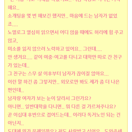
해요..
소개팅을 몇 번 해보긴 했지만.. 마음에 드는 남자가 없었
죠....
노멀로그 열심히 읽으면서 어디 앉을 때에도 허리에 힘 주고
앉고,
미소를 잃지 않으려 노력하고 있어요.. 그런데....
안 생겨요.... 같이 여중-여고를 다니고 대학만 따로 간 친구
가 있는데..
그 친구는 스무 살 이후부터 남자가 끊이질 않아요...
이런 말 하긴 좀 그렇지만.. 외모로만 봐도 제가 좀 더 나은
편인데..
남자랑 여자가 보는 눈이 달라서 그런가요?
아니면.. 일반대학을 다니면.. 뭐 다른 걸 가르쳐주나요?
곧 이십대 후반으로 접어드는데.. 이러다 독거노인 되는 건
아닌지..
도대체 뭐가 문제일까요? 저도 사랑받고 싶어요.. 도와주세