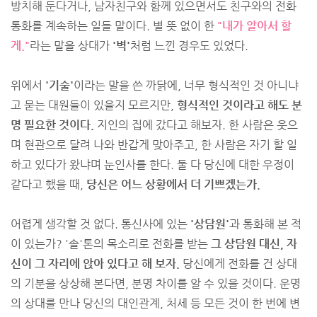
방치해 둔다거나, 남자친구와 함께 있으면서도 친구와의 전화
통화를 계속하는 일들 말이다. 별 뜻 없이 한
"내가 알아서 할
게."
라는 말을 상대가
'벽'
처럼 느낀 경우도 있었다.
위에서
'기술'
이라는 말을 쓴 까닭에, 너무 형식적인 것 아니냐
고 묻는 대원들이 있을지 모르지만,
형식적인 것이라고 해도 분
명 필요한 것이다.
지인의 집에 갔다고 해보자. 한 사람은 웃으
며 현관으로 달려 나와 반갑게 맞아주고, 한 사람은 자기 할 일
하고 있다가 왔냐며 눈인사를 한다. 둘 다 당신에 대한 우정이
같다고 했을 때,
당신은 어느 상황에서 더 기쁘겠는가.
어렵게 생각할 것 없다. 통신사에 있는
'상담원'
과 통화해 본 적
이 있는가? '솔'톤의 목소리로 전화를 받는
그 상담원 대신, 자
신이 그 자리에 앉아 있다고 해 보자.
당신에게 전화를 건 상대
의 기분을 상상해 본다면, 분명 차이를 알 수 있을 것이다. 운명
의 상대를 만나 당신의 대인관계, 처세 등 모든 것이 한 번에 변