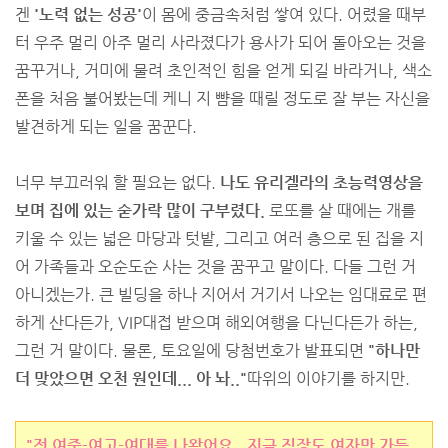
겐
'노력 없는 성공'
이 몸에 중금속처럼 쌓여 있다. 어렸을 때부
터 우주 멀리 아주 멀리 사라졌다가 용사가 되어 돌아오는 것을
꿈꾸거나, 거미에 물려 초인적인 힘을 얻게 되길 바라거나, 색소
폰을 처음 불어봤는데 케니 지 뺨을 때릴 정도로 잘 부는 자신을
발견하게 되는 일을 꿈꾼다.
너무 부끄러워 할 필요는 없다.
나도 유리겔라의 초능력영상을
보며 집에 있는 숟가락 많이 구부렸다.
로또를 살 때에는 개를
키울 수 있는 넓은 마당과 텃밭, 그리고 여러 층으로 된 집을 지
어 가족들과 오순도순 사는 것을 꿈꾸고 말이다. 다들 그런 거
아니겠는가. 큰 빌딩을 하나 지어서 거기서 나오는 임대료로 편
하게 산다든가, VIP대접 받으며 해외여행을 다닌다든가 하는,
그런 거 말이다. 물론, 토요일에 당첨번호가 발표되면
"하나만
더 맞았으면 오천 원인데... 아 놔.."
따위의 이야기를 하지만.
"전 여중-여고-여대를 나왔어요.. 지금 직장도 여자만 가득