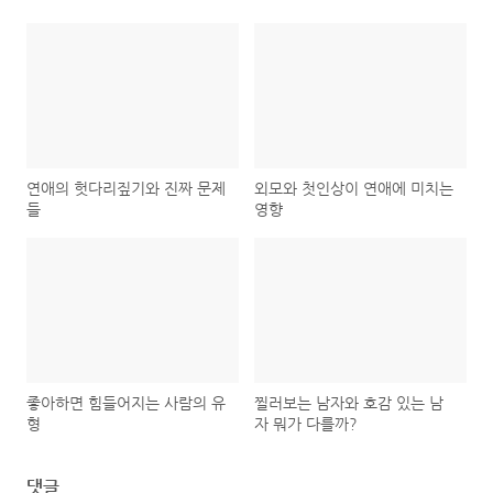
연애의 헛다리짚기와 진짜 문제
외모와 첫인상이 연애에 미치는
들
영향
좋아하면 힘들어지는 사람의 유
찔러보는 남자와 호감 있는 남
형
자 뭐가 다를까?
댓글