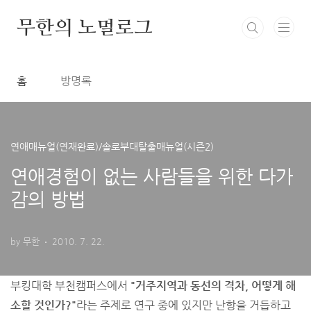
본문 바로가기
무한의 노멀로그
홈
방명록
연애매뉴얼(연재완료)/솔로부대탈출매뉴얼(시즌2)
연애경험이 없는 사람들을 위한 다가
감의 방법
by 무한
2010. 7. 22.
부킹대학 부천캠퍼스에서
"거주지역과 동선의 격차, 어떻게 해
소할 것인가?"
라는 주제로 연구 중에 있지만 난항을 거듭하고