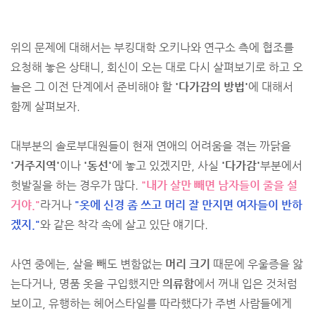
위의 문제에 대해서는 부킹대학 오키나와 연구소 측에 협조를
요청해 놓은 상태니, 회신이 오는 대로 다시 살펴보기로 하고 오
늘은 그 이전 단계에서 준비해야 할
'다가감의 방법'
에 대해서
함께 살펴보자.
대부분의 솔로부대원들이 현재 연애의 어려움을 겪는 까닭을
'거주지역'
이나
'동선'
에 놓고 있겠지만, 사실
'다가감'
부분에서
헛발질을 하는 경우가 많다.
"내가 살만 빼면 남자들이 줄을 설
거야."
라거나
"옷에 신경 좀 쓰고 머리 잘 만지면 여자들이 반하
겠지."
와 같은 착각 속에 살고 있단 얘기다.
사연 중에는, 살을 빼도 변함없는
머리 크기
때문에 우울증을 앓
는다거나, 명품 옷을 구입했지만
의류함
에서 꺼내 입은 것처럼
보이고, 유행하는 헤어스타일를 따라했다가 주변 사람들에게