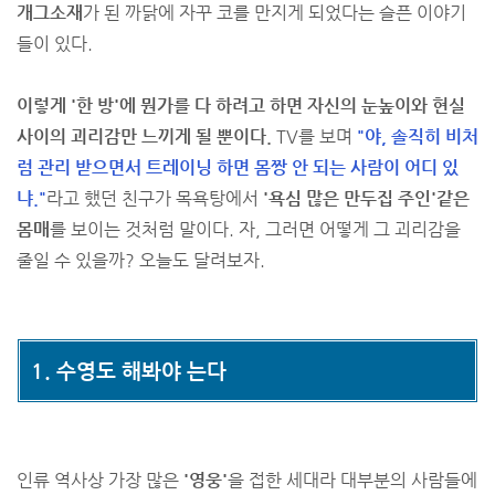
개그소재
가 된 까닭에 자꾸 코를 만지게 되었다는 슬픈 이야기
들이 있다.
이렇게 '한 방'에 뭔가를 다 하려고 하면 자신의 눈높이와 현실
사이의 괴리감만 느끼게 될 뿐이다.
TV를 보며
"야, 솔직히 비처
럼 관리 받으면서 트레이닝 하면 몸짱 안 되는 사람이 어디 있
냐."
라고 했던 친구가 목욕탕에서
'욕심 많은 만두집 주인'같은
몸매
를 보이는 것처럼 말이다. 자, 그러면 어떻게 그 괴리감을
줄일 수 있을까? 오늘도 달려보자.
1. 수영도 해봐야 는다
인류 역사상 가장 많은
'영웅'
을 접한 세대라 대부분의 사람들에