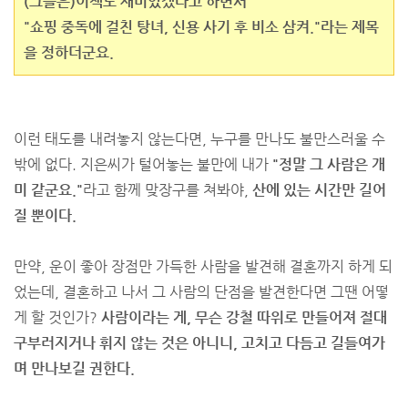
(그들은)이책도 재미있겠다고 하면서
"쇼핑 중독에 걸친 탕녀, 신용 사기 후 비소 삼켜."라는 제목
을 정하더군요.
이런 태도를 내려놓지 않는다면, 누구를 만나도 불만스러울 수
밖에 없다. 지은씨가 털어놓는 불만에 내가
"정말 그 사람은 개
미 같군요."
라고 함께 맞장구를 쳐봐야,
산에 있는 시간만 길어
질 뿐이다.
만약, 운이 좋아 장점만 가득한 사람을 발견해 결혼까지 하게 되
었는데, 결혼하고 나서 그 사람의 단점을 발견한다면 그땐 어떻
게 할 것인가?
사람이라는 게, 무슨 강철 따위로 만들어져 절대
구부러지거나 휘지 않는 것은 아니니, 고치고 다듬고 길들여가
며 만나보길 권한다.