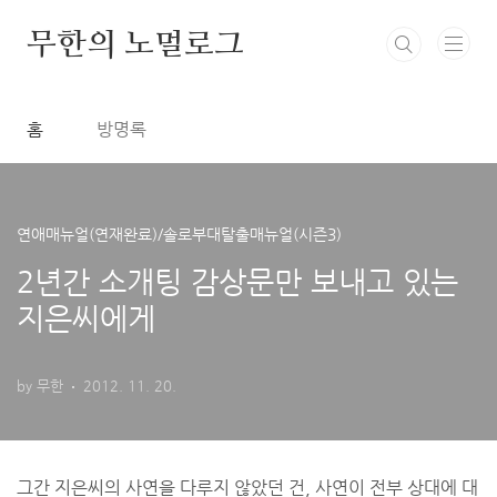
본문 바로가기
무한의 노멀로그
홈
방명록
연애매뉴얼(연재완료)/솔로부대탈출매뉴얼(시즌3)
2년간 소개팅 감상문만 보내고 있는
지은씨에게
by 무한
2012. 11. 20.
2년간 소개팅 감상문만 보내고 있는 지은씨에게
그간 지은씨의 사연을 다루지 않았던 건, 사연이 전부 상대에 대