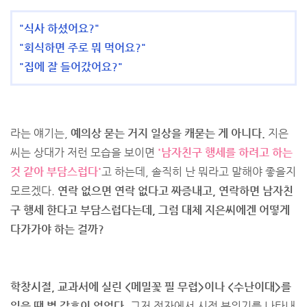
"식사 하셨어요?"
"회식하면 주로 뭐 먹어요?"
"집에 잘 들어갔어요?"
라는 얘기는,
예의상 묻는 거지 일상을 캐묻는 게 아니다.
지은
씨는 상대가 저런 모습을 보이면
'남자친구 행세를 하려고 하는
것 같아 부담스럽다'
고 하는데, 솔직히 난 뭐라고 말해야 좋을지
모르겠다.
연락 없으면 연락 없다고 짜증내고, 연락하면 남자친
구 행세 한다고 부담스럽다는데, 그럼 대체 지은씨에겐 어떻게
다가가야 하는 걸까?
학창시절, 교과서에 실린 <메밀꽃 필 무렵>이나 <수난이대>를
읽을 땐 별 감흥이 없었다.
그저 전자에서 시적 분위기를 나타내