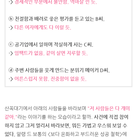
->
경제적인 부분에서 불안함. 역마살 낀 듯.
ⓑ 친절함과 배려로 좋은 평가를 듣고 있는 B씨.
->
다른 여자에게도 다 이럴 듯.
ⓒ 공기업에서 일하며 착실하게 사는 C씨.
->
임팩트가 없음. 같이 살면 지루할 듯.
ⓓ 주변 사람들을 웃게 만드는 분위기 메이커 D씨.
->
어른스럽지 못함. 진중함이 없을 듯.
산꼭대기에서 아래의 사람들을 바라보며
"저 사람들은 다 개미
같아."
라는 이야기를 하는 모습이라고 할까.
사건에 직접 참여
하지 않고 그저 멀리서 바라보면, 뭐든 가볍고 우스워 보일 수
있다.
알랭 드 보통의 <보다 온화하고 부드러운 성공 철학>에