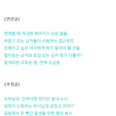
<연관글>
연애할 때 꺼내면 헤어지기 쉬운 말들
바람기 있는 남자들이 사용하는 접근루트
친해지고 싶은 여자에게 하지 말아야 할 것들
찔러보는 남자와 호감 있는 남자 뭐가 다를까?
앓게되면 괴로운 병, 연애 조급증
<추천글>
유부남과 '진짜사랑'한다던 동네 누나
엄마가 신뢰하는 박사님과 냉장고 이야기
공원에서 돈 뺏긴 동생을 위한 형의 복수