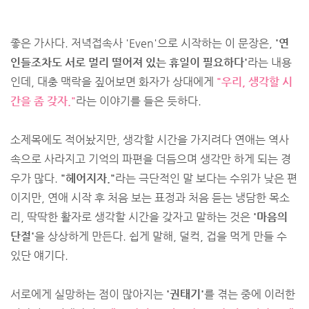
좋은 가사다. 저녁접속사 'Even'으로 시작하는 이 문장은,
'연
인들조차도 서로 멀리 떨어져 있는 휴일이 필요하다'
라는 내용
인데, 대충 맥락을 짚어보면 화자가 상대에게
"우리, 생각할 시
간을 좀 갖자."
라는 이야기를 들은 듯하다.
소제목에도 적어놨지만, 생각할 시간을 가지려다 연애는 역사
속으로 사라지고 기억의 파편을 더듬으며 생각만 하게 되는 경
우가 많다.
"헤어지자."
라는 극단적인 말 보다는 수위가 낮은 편
이지만, 연애 시작 후 처음 보는 표정과 처음 듣는 냉담한 목소
리, 딱딱한 활자로 생각할 시간을 갖자고 말하는 것은
'마음의
단절'
을 상상하게 만든다. 쉽게 말해, 덜컥, 겁을 먹게 만들 수
있단 얘기다.
서로에게 실망하는 점이 많아지는
'권태기'
를 겪는 중에 이러한