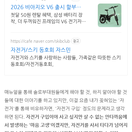
2026 비아지오 V6 출시 할부보
다 가뿐하게 자전거마련
첫달 50원 렌탈 혜택, 삼성 배터리 장
착, 더 두꺼워진 프레임의 V6 전기자전
거
https://cafe.naver.com/skibclub
광고
자전거/스키 동호회 자스민
자전거와 스키를 사랑하는 사람들, 가족같은 따뜻한 스키
동호회/자전거동호회,
연애할 때 꺼내면 헤어지기 쉬운 말들
매뉴얼을 통해 솔로부대원들에게 해야 할 것, 하지 말아야 할 것
들에 대한 이야기를 하고 있지만, 이걸 요즘 내가 꽂혀있는 '자
전거'를 통해 비유하자면, '자전거 구입' 정도의 문제라고 생각
하면 된다.
자전거 구입이야 사고 싶지만 살 수 없는 안타까움에
서 발생하는 '마음 고생'이겠지만, 자전거를 사서 타다가 넘어지