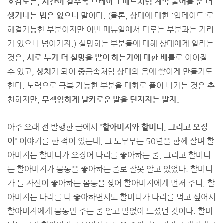
호감도는, 시간이 갈수록 브레이크 패드처럼 계속 줄어들 뿐 더
생겨나는 법은 없으니
말이다. (물론, 상대에 대한 '업데이트'로
해결가능한 부분이지만 이번 매뉴얼에서 다루는 부분과는 거리
가 있으니 넘어가자.) 실망하는 부분들에 대해 상대에게 알리는
것은,
서로 누가 더 실망을 많이 하는가에 대한 배틀
로 이어질
수 있고,
상처
가 되어 중금속처럼 상대의 몸에 쌓이게 만들기도
한다. 노력으로 극복 가능한 부분을 대화로 풀어 나가는 것은 추
천하지만,
무책임하게 날카로운 말을 던지지는 말자.
아주 오래 전 발행한 글에서
'할아버지와 할머니, 그리고 오징
어'
이야기를 한 적이 있는데, 그 노부부는 50년을 함께 살며 할
아버지는 할머니가 오징어 다리를 좋아하는 줄, 그리고 할머니
는 할아버지가 몸통을 좋아하는 줄로 잘못 알고 있었다. 할머니
가 늘 자신이 좋아하는 몸통을 찢어 할아버지에게 먼저 주니, 할
아버지는 다리를 더 좋아하면서도 할머니가 다리를 먹고 싶어서
할아버지에게 몸통만 주는 줄 알고 말없이 드셨던 것이다. 할머