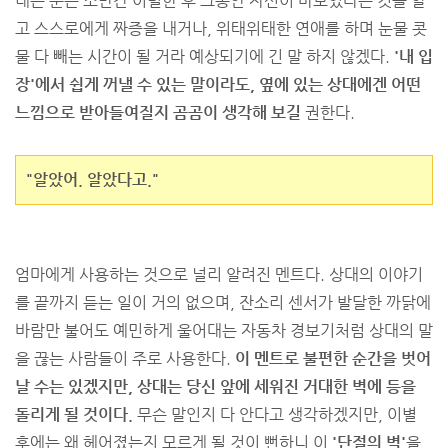
내는 분은 조만간 이별한 후 그동안 자신이 바보였다는 것을 알
고 스스로에게 짜증을 내거나, 위태위태한 연애를 하며 눈물 콧
물 다 빼는 시간이 될 거라 예상되기에 긴 말 하지 않겠다.
'내 입
장'에서 쉽게 꺼낼 수 있는 말이라도, 옆에 있는 상대에겐 어떤
느낌으로 받아들여질지 곰곰이 생각해 보길
권한다.
"알았어. 알았다고."
엄마에게 사용하는 것으로 널리 알려진 멘트다. 상대의 이야기
를 끝까지 듣는 일이 거의 없으며, 잔소리 센서가 발달한 까닭에
바람만 불어도 예민하게 울어대는 자동차 경보기처럼 상대의 말
을 끊는 사람들이 주로 사용한다.
이 멘트로 불편한 순간을 벗어
날 수는 있겠지만, 상대는 당신 앞에 세워진 거대한 벽에 등을
돌리게 될 것이다.
무슨 말인지 다 안다고 생각하겠지만, 이별
후에는 왜 헤어졌는지 모르게 될 것이 뻔하니 이
'단절의 벽'
을