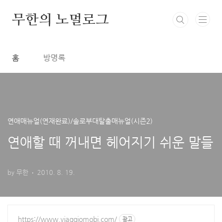
본문 바로가기
무한의 노멀로그
홈
방명록
연애매뉴얼(연재완료)/솔로부대탈출매뉴얼(시즌2)
연애할 때 꺼내면 헤어지기 쉬운 말들
by 무한
2010. 8. 19.
https://www.viaggiomobi.com/
광고