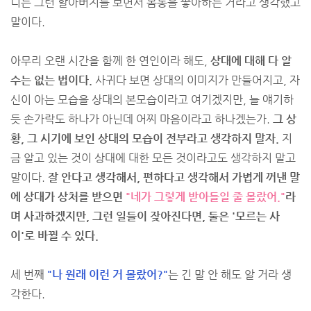
니는 그런 할아버지를 보면서 몸통을 좋아하는 거라고 생각했고
말이다.
아무리 오랜 시간을 함께 한 연인이라 해도,
상대에 대해 다 알
수는 없는 법이다.
사귀다 보면 상대의 이미지가 만들어지고, 자
신이 아는 모습을 상대의 본모습이라고 여기겠지만, 늘 얘기하
듯 손가락도 하나가 아닌데 어찌 마음이라고 하나겠는가.
그 상
황, 그 시기에 보인 상대의 모습이 전부라고 생각하지 말자.
지
금 알고 있는 것이 상대에 대한 모든 것이라고도 생각하지 말고
말이다.
잘 안다고 생각해서, 편하다고 생각해서 가볍게 꺼낸 말
에 상대가 상처를 받으면
"네가 그렇게 받아들일 줄 몰랐어."
라
며 사과하겠지만, 그런 일들이 잦아진다면, 둘은 '모르는 사
이'로 바뀔 수 있다.
세 번째
"나 원래 이런 거 몰랐어?"
는 긴 말 안 해도 알 거라 생
각한다.