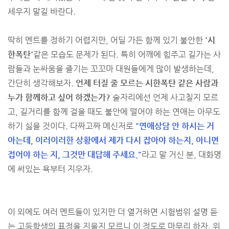
세우지 말길 바란다.
딱히 멘트를 정하기 어렵지만, 어딜 가든 함께 있기 불안한
'시
한폭탄'
같은 모습도 문제가 된다. 특히 어깨에 힘주고 길가는 사
람들과 눈싸움을 즐기는 꼬꼬마 대원들에게 많이 발생하는데,
간단히 생각해보자.
언제 터질 줄 모르는 시한폭탄 같은 사람과
누가 함께하고 싶어 하겠는가?
술자리에선 언제 사고칠지 모르
고, 길거리를 함께 걸을 때도 불안에 떨어야 하는 연애는 아무도
하기 싫을 것이다. 다짜고짜 메신저로
"연애상담 안 하시는 거
아는데, 이러이러한 상황에서 제가 다시 잡아야 하는지, 아니면
접어야 하는 지, 그것만 대답해 주세요."
라고 말 거신 분, 대화명
에 써있는 욕부터 지우자.
이 외에도 여러 멘트들이 있지만 더 열거하면 시험범위 설명 듣
는 고등학생의 표정을 지을지 모르니 이 정도로 마무리 하자. 위