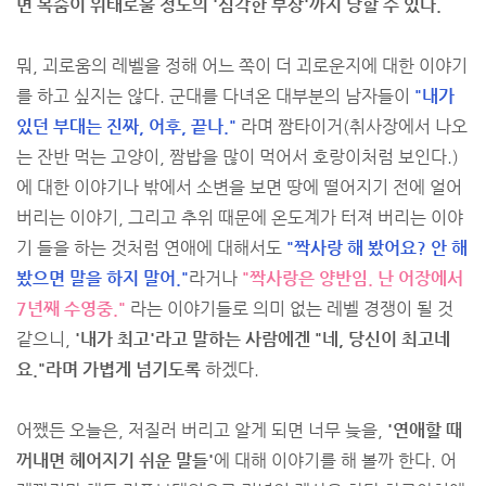
면 목숨이 위태로울 정도의 '심각한 부상'까지 당할 수 있다.
뭐, 괴로움의 레벨을 정해 어느 쪽이 더 괴로운지에 대한 이야기
를 하고 싶지는 않다. 군대를 다녀온 대부분의 남자들이
"내가
있던 부대는 진짜, 어후, 끝나."
라며 짬타이거(취사장에서 나오
는 잔반 먹는 고양이, 짬밥을 많이 먹어서 호랑이처럼 보인다.)
에 대한 이야기나 밖에서 소변을 보면 땅에 떨어지기 전에 얼어
버리는 이야기, 그리고 추위 때문에 온도계가 터져 버리는 이야
기 들을 하는 것처럼 연애에 대해서도
"짝사랑 해 봤어요? 안 해
봤으면 말을 하지 말어."
라거나
"짝사랑은 양반임. 난 어장에서
7년째 수영중."
라는 이야기들로 의미 없는 레벨 경쟁이 될 것
같으니,
'내가 최고'라고 말하는 사람에겐 "네, 당신이 최고네
요."라며 가볍게 넘기도록
하겠다.
어쨌든 오늘은, 저질러 버리고 알게 되면 너무 늦을,
'연애할 때
꺼내면 헤어지기 쉬운 말들'
에 대해 이야기를 해 볼까 한다. 어