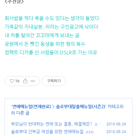
<추천글>
회사밥을 먹다 죽을 수도 있다는 생각이 들었다
가족같이 지내실분, 이라는 구인광고에 낚이다
내 차를 털어간 꼬꼬마에게 보내는 글
공원에서 돈 뺏긴 동생을 위한 형의 복수
컴팩트 디카를 산 사람들이 DSLR로 가는 이유
16
구독하기
'
연애매뉴얼(연재완료)
>
솔로부대탈출매뉴얼(시즌2)
' 카테고리
의 다른 글
부모님이 반대하는 연애 또는 결혼, 해결책은?
2010.08.26
(13
2)
솔로부대 간부급 여성을 위한 연애매뉴얼
2010.08.24
(112)