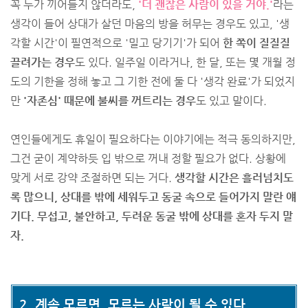
꼭 누가 끼어들지 않더라도,
'더 괜찮은 사람이 있을 거야.'
라는
생각이 들어 상대가 살던 마음의 방을 허무는 경우도 있고, '생
각할 시간'이 필연적으로 '밀고 당기기'가 되어
한 쪽이 질질질
끌려가는 경우
도 있다. 일주일 이라거나, 한 달, 또는 몇 개월 정
도의 기한을 정해 놓고 그 기한 전에 둘 다 '생각 완료'가 되었지
만
'자존심' 때문에 불씨를 꺼트리는 경우
도 있고 말이다.
연인들에게도 휴일이 필요하다는 이야기에는 적극 동의하지만,
그건 굳이 계약하듯 입 밖으로 꺼내 정할 필요가 없다. 상황에
맞게 서로 강약 조절하면 되는 거다.
생각할 시간은 흘러넘치도
록 많으니, 상대를 밖에 세워두고 동굴 속으로 들어가지 말란 얘
기다. 무섭고, 불안하고, 두려운 동굴 밖에 상대를 혼자 두지 말
자.
2. 계속 모르면, 모르는 사람이 될 수 있다.