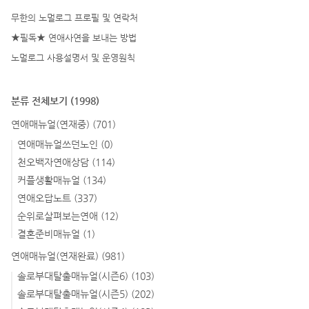
무한의 노멀로그 프로필 및 연락처
★필독★ 연애사연을 보내는 방법
노멀로그 사용설명서 및 운영원칙
분류 전체보기
(1998)
연애매뉴얼(연재중)
(701)
연애매뉴얼쓰던노인
(0)
천오백자연애상담
(114)
커플생활매뉴얼
(134)
연애오답노트
(337)
순위로살펴보는연애
(12)
결혼준비매뉴얼
(1)
연애매뉴얼(연재완료)
(981)
솔로부대탈출매뉴얼(시즌6)
(103)
솔로부대탈출매뉴얼(시즌5)
(202)