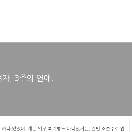
자, 3주의 연애.
이 하나 있었어. 걔는 의무 특기병도 아니었거든.
일반 소총수로 입