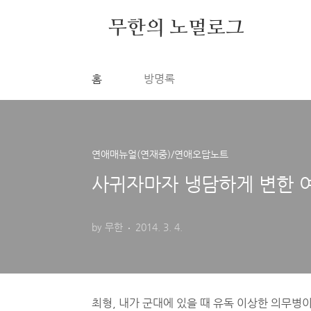
본문 바로가기
무한의 노멀로그
홈
방명록
연애매뉴얼(연재중)/연애오답노트
사귀자마자 냉담하게 변한 여
by 무한
2014. 3. 4.
사귀자마자 냉담하게 변한 여자, 3주의 연애.
최형, 내가 군대에 있을 때 유독 이상한 의무병