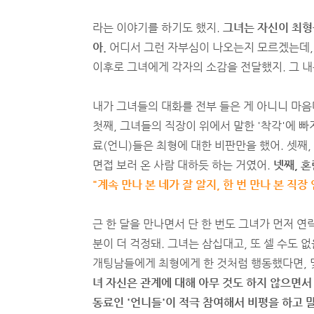
라는 이야기를 하기도 했지.
그녀는 자신이 최형
아.
어디서 그런 자부심이 나오는지 모르겠는데, 여
이후로 그녀에게 각자의 소감을 전달했지. 그 
내가 그녀들의 대화를 전부 들은 게 아니니 마음
첫째, 그녀들의 직장이 위에서 말한 '착각'에 
료(언니)들은 최형에 대한 비판만을 했어. 셋째
면접 보러 온 사람 대하듯 하는 거였어.
넷째, 
"계속 만나 본 네가 잘 알지, 한 번 만나 본 직장
근 한 달을 만나면서 단 한 번도 그녀가 먼저 연
분이 더 걱정돼. 그녀는 삼십대고, 또 셀 수도 
개팅남들에게 최형에게 한 것처럼 행동했다면, 
녀 자신은 관계에 대해 아무 것도 하지 않으면서
동료인 '언니들'이 적극 참여해서 비평을 하고 말