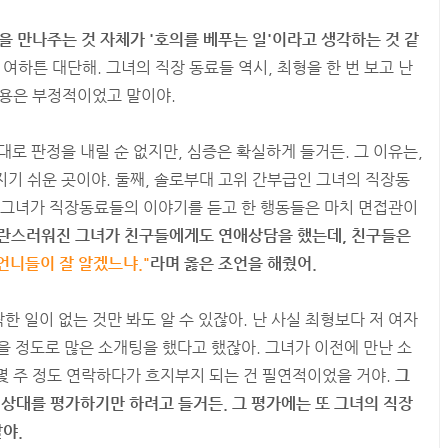
을 만나주는 것 자체가 '호의를 베푸는 일'이라고 생각하는 것 같
하튼 대단해. 그녀의 직장 동료들 역시, 최형을 한 번 보고 난
내용은 부정적이었고 말이야.
대로 판정을 내릴 순 없지만, 심증은 확실하게 들거든. 그 이유는,
빠지기 쉬운 곳이야. 둘째, 솔로부대 고위 간부급인 그녀의 직장동
, 그녀가 직장동료들의 이야기를 듣고 한 행동들은 마치 면접관이
혼란스러워진 그녀가 친구들에게도 연애상담을 했는데, 친구들은
 언니들이 잘 알겠느냐."
라며 옳은 조언을 해줬어.
락한 일이 없는 것만 봐도 알 수 있잖아. 난 사실 최형보다 저 여자
없을 정도로 많은 소개팅을 했다고 했잖아. 그녀가 이전에 만난 소
몇 주 정도 연락하다가 흐지부지 되는 건 필연적이었을 거야.
그
 상대를 평가하기만 하려고 들거든. 그 평가에는 또 그녀의 직장
야.