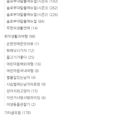
솔로부대탈출매뉴얼(시즌4)
(193)
솔로부대탈출매뉴얼(시즌3)
(262)
솔로부대탈출매뉴얼(시즌2)
(226)
솔로부대탈출매뉴얼
(84)
무한의생활연애
(14)
취미생활과여행
(98)
순한맛매운맛리뷰
(1)
뭐해낚시가자
(12)
물고기가좋다
(25)
여린마음해외여행
(16)
여린마음국내여행
(8)
별볼일있는남자
(4)
사슴벌레는남자의로망
(9)
강아지와고양이
(15)
자전거샤방샤방라이딩
(6)
야생동물관찰기
(2)
기타글모음
(178)