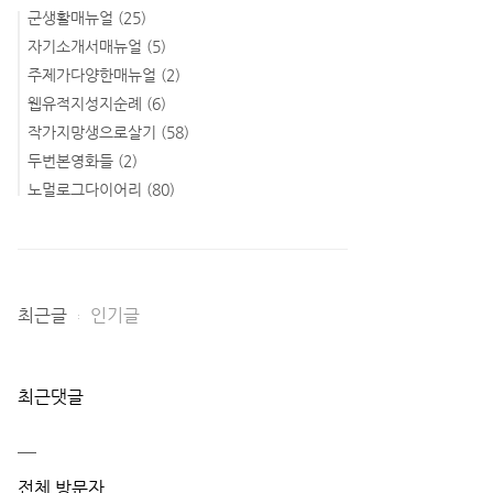
군생활매뉴얼
(25)
자기소개서매뉴얼
(5)
주제가다양한매뉴얼
(2)
웹유적지성지순례
(6)
작가지망생으로살기
(58)
두번본영화들
(2)
노멀로그다이어리
(80)
최근글
인기글
최근댓글
전체 방문자