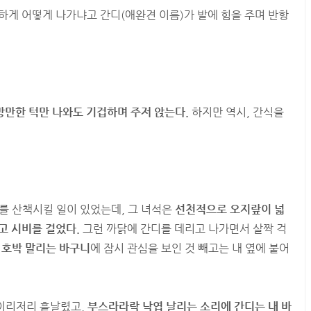
하게 어떻게 나가냐고 간디(애완견 이름)가 발에 힘을 주며 반항
만한 턱만 나와도 기겁하며 주저 앉는다.
하지만 역시, 간식을
를 산책시킬 일이 있었는데, 그 녀석은
선천적으로 오지랖이 넓
고 시비를 걸었다.
그런 까닭에 간디를 데리고 나가면서 살짝 걱
내
호박 말리는 바구니
에 잠시 관심을 보인 것 빼고는 내 옆에 붙어
이리저리 흩날렸고,
부스라라락 낙엽 날리는 소리에 간디는 내 바