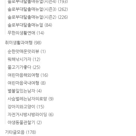
솔로부대탈출매뉴얼(시즌4)
(193)
솔로부대탈출매뉴얼(시즌3)
(262)
솔로부대탈출매뉴얼(시즌2)
(226)
솔로부대탈출매뉴얼
(84)
무한의생활연애
(14)
취미생활과여행
(98)
순한맛매운맛리뷰
(1)
뭐해낚시가자
(12)
물고기가좋다
(25)
여린마음해외여행
(16)
여린마음국내여행
(8)
별볼일있는남자
(4)
사슴벌레는남자의로망
(9)
강아지와고양이
(15)
자전거샤방샤방라이딩
(6)
야생동물관찰기
(2)
기타글모음
(178)