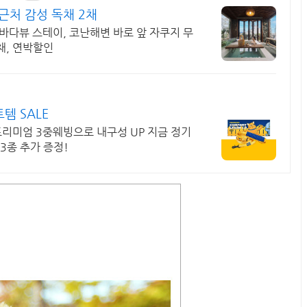
근처 감성 독채 2채
뷰 스테이, 코난해변 바로 앞 자쿠지 무
채, 연박할인
템 SALE
프리미엄 3중웨빙으로 내구성 UP 지금 정기
3종 추가 증정!