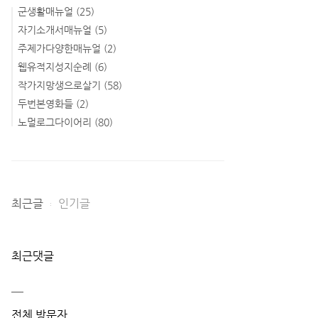
군생활매뉴얼
(25)
자기소개서매뉴얼
(5)
주제가다양한매뉴얼
(2)
웹유적지성지순례
(6)
작가지망생으로살기
(58)
두번본영화들
(2)
노멀로그다이어리
(80)
최근글
인기글
최근댓글
전체 방문자