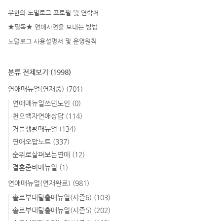
무한의 노멀로그 프로필 및 연락처
★필독★ 연애사연을 보내는 방법
노멀로그 사용설명서 및 운영원칙
분류 전체보기
(1998)
연애매뉴얼(연재중)
(701)
연애매뉴얼쓰던노인
(0)
천오백자연애상담
(114)
커플생활매뉴얼
(134)
연애오답노트
(337)
순위로살펴보는연애
(12)
결혼준비매뉴얼
(1)
연애매뉴얼(연재완료)
(981)
솔로부대탈출매뉴얼(시즌6)
(103)
솔로부대탈출매뉴얼(시즌5)
(202)