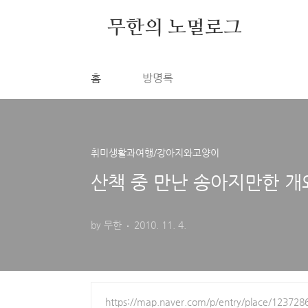
본문 바로가기
무한의 노멀로그
홈
방명록
취미생활과여행/강아지와고양이
산책 중 만난 송아지만한 개
by 무한
2010. 11. 4.
https://map.naver.com/p/entry/place/123728