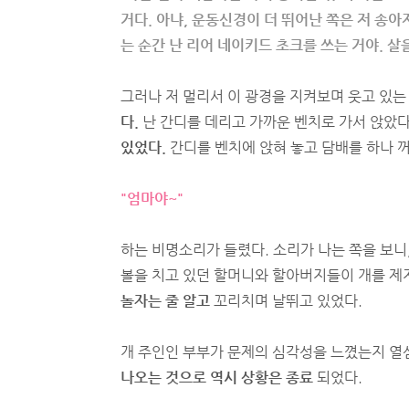
거다. 아냐, 운동신경이 더 뛰어난 쪽은 저 송아
는 순간 난 리어 네이키드 초크를 쓰는 거야. 살을
그러나 저 멀리서 이 광경을 지켜보며 웃고 있
다.
난 간디를 데리고 가까운 벤치로 가서 앉았다
있었다.
간디를 벤치에 앉혀 놓고 담배를 하나 꺼
"엄마야~"
하는 비명소리가 들렸다. 소리가 나는 쪽을 보니
볼을 치고 있던 할머니와 할아버지들이 개를 제
놀자는 줄 알고
꼬리치며 날뛰고 있었다.
개 주인인 부부가 문제의 심각성을 느꼈는지 열
나오는 것으로 역시 상황은 종료
되었다.