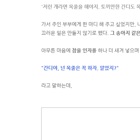
'저런 개라면 목줄을 해야지. 토끼만한 간디도 목
가서 주인 부부에게 한 마디 해 주고 싶었지만,
끄러운 일은 만들지 않기로 했다.
그 송아지 같은
아무튼 마음에
참을 인자
를 하나 더 새겨 넣으며
"간디야, 넌 목줄은 꼭 하자. 알았지?"
라고 말하는데,