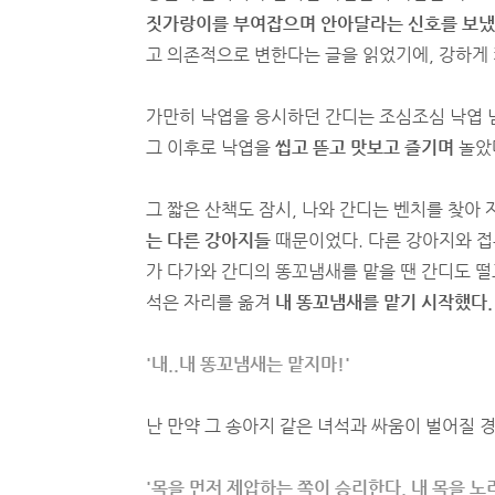
짓가랑이를 부여잡으며 안아달라는 신호를 보냈
고 의존적으로 변한다는 글을 읽었기에, 강하게 
가만히 낙엽을 응시하던 간디는 조심조심 낙엽 냄
그 이후로 낙엽을
씹고 뜯고 맛보고 즐기며
놀았
그 짧은 산책도 잠시, 나와 간디는 벤치를 찾아
는 다른 강아지들
때문이었다. 다른 강아지와 접
가 다가와 간디의 똥꼬냄새를 맡을 땐 간디도 떨고
석은 자리를 옮겨
내 똥꼬냄새를 맡기 시작했다.
'내..내 똥꼬냄새는 맡지마!'
난 만약 그 송아지 같은 녀석과 싸움이 벌어질 
'목을 먼저 제압하는 쪽이 승리한다. 내 목을 