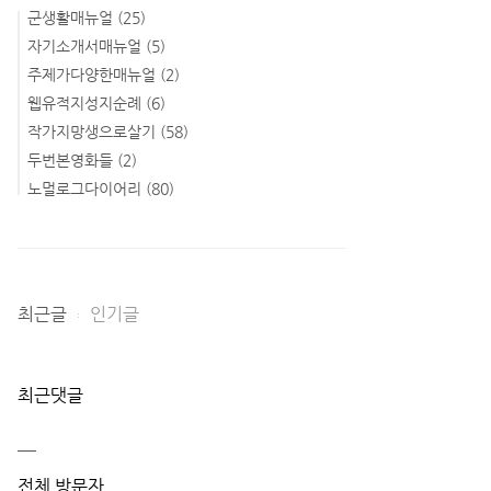
군생활매뉴얼
(25)
자기소개서매뉴얼
(5)
주제가다양한매뉴얼
(2)
웹유적지성지순례
(6)
작가지망생으로살기
(58)
두번본영화들
(2)
노멀로그다이어리
(80)
최근글
인기글
최근댓글
전체 방문자