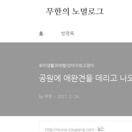
본문 바로가기
무한의 노멀로그
홈
방명록
취미생활과여행/강아지와고양이
공원에 애완견을 데리고 나
by 무한
2011. 2. 24.
http://www.coupang.com
광고