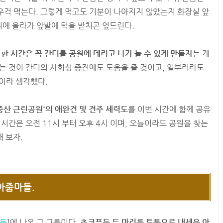
우걱 먹는다. 그렇게 먹고도 기분이 나아지지 않았는지 화장실 앞
 위에 올라가 앞발에 턱을 받치곤 엎드린다.
한 시간은 꼭 간디를 공원에 데리고 나가 놀 수 있게 만들자
는 계
는 것이 간디의 사회성 증진에도 도움을 줄 것이고, 일부러라도
것이라 생각했다.
중산 근린공원'의 애완견 및 견주 세력도
를 이번 시간에 함께 공유
시간은 오전 11시 부터 오후 4시 이며, 오늘이라도 공원을 찾는
해 보자.
 아줌마들.
마들
]에 나온 그 그룹이다.
초코푸들 두 마리를 투톱으로 내세운 아