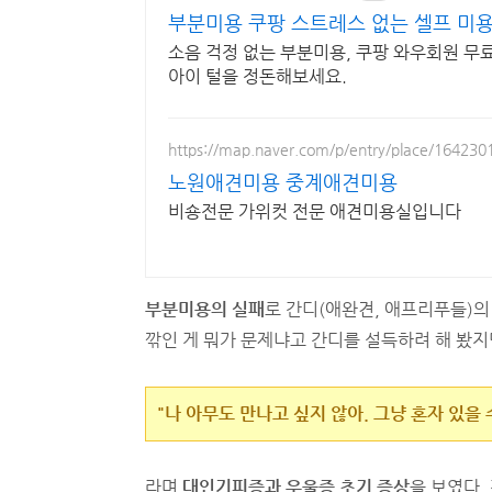
부분미용 쿠팡 스트레스 없는 셀프 미
소음 걱정 없는 부분미용, 쿠팡 와우회원 무
아이 털을 정돈해보세요.
https://map.naver.com/p/entry/place/164230
노원애견미용 중계애견미용
비숑전문 가위컷 전문 애견미용실입니다
부분미용의 실패
로 간디(애완견, 애프리푸들)의
깎인 게 뭐가 문제냐고 간디를 설득하려 해 봤지
"나 아무도 만나고 싶지 않아. 그냥 혼자 있을 
라며
대인기피증과 우울증 초기 증상
을 보였다.