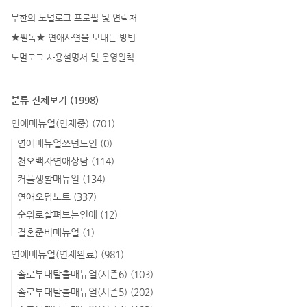
무한의 노멀로그 프로필 및 연락처
★필독★ 연애사연을 보내는 방법
노멀로그 사용설명서 및 운영원칙
분류 전체보기
(1998)
연애매뉴얼(연재중)
(701)
연애매뉴얼쓰던노인
(0)
천오백자연애상담
(114)
커플생활매뉴얼
(134)
연애오답노트
(337)
순위로살펴보는연애
(12)
결혼준비매뉴얼
(1)
연애매뉴얼(연재완료)
(981)
솔로부대탈출매뉴얼(시즌6)
(103)
솔로부대탈출매뉴얼(시즌5)
(202)