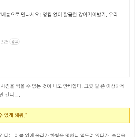
용
료배송으로 만나세요! 엉킴 없이 깔끔한 강아지이발기, 우리
1325
광고
 사진을 찍을 수 없는 것이 나도 안타깝다. 그깟 털 좀 이상하게
만 간디는,
수 있게 해줘."
 간디는 이불 위에 올라가 한참을 멍하니 엎드려 있다가, 슬픔을