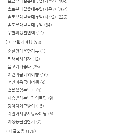
솔로부대탈출매뉴얼(시즌4)
(193)
솔로부대탈출매뉴얼(시즌3)
(262)
솔로부대탈출매뉴얼(시즌2)
(226)
솔로부대탈출매뉴얼
(84)
무한의생활연애
(14)
취미생활과여행
(98)
순한맛매운맛리뷰
(1)
뭐해낚시가자
(12)
물고기가좋다
(25)
여린마음해외여행
(16)
여린마음국내여행
(8)
별볼일있는남자
(4)
사슴벌레는남자의로망
(9)
강아지와고양이
(15)
자전거샤방샤방라이딩
(6)
야생동물관찰기
(2)
기타글모음
(178)