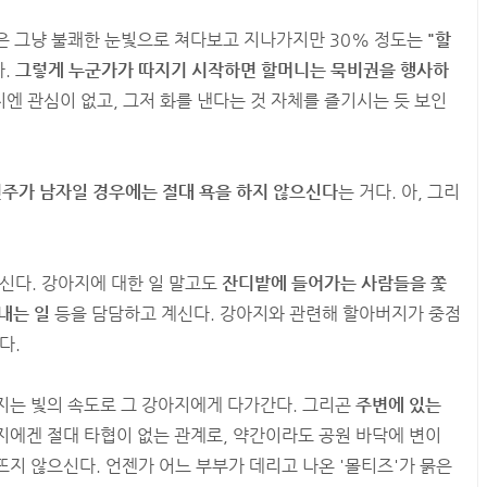
량은 그냥 불쾌한 눈빛으로 쳐다보고 지나가지만 30% 정도는
"할
다.
그렇게 누군가가 따지기 시작하면 할머니는 묵비권을 행사하
지엔 관심이 없고, 그저 화를 낸다는 것 자체를 즐기시는 듯 보인
견주가 남자일 경우에는 절대 욕을 하지 않으신다
는 거다. 아, 그리
신다. 강아지에 대한 일 말고도
잔디밭에 들어가는 사람들을 쫓
내는 일
등을 담담하고 계신다. 강아지와 관련해 할아버지가 중점
다.
지는 빛의 속도로 그 강아지에게 다가간다. 그리곤
주변에 있는
에겐 절대 타협이 없는 관계로, 약간이라도 공원 바닥에 변이
 뜨지 않으신다. 언젠가 어느 부부가 데리고 나온 '몰티즈'가 묽은